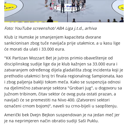
Foto: YouTube screenshot/ ABA Liga j.t.d., arhiva
Klub iz Humske je smanjenjem kapaciteta dvorane
sankcionisan zbog tuče navijača prije utakmice, a u kasu lige
će morati da ulati i 33.000 eura.
"KK Partizan Mozzart Bet je jutros primio obaveštenje od
disciplinskog sudije lige da je klub kažnjen sa 33.000 eura i
zatvaranjem određenog dijela gladališta zbog incidenta koji je
prethodio utakmici broj tri finala regionalnog šampionata, kao
i zbog paljenja baklji tokom meča. Kako se suspenzija odnosi
na djelimično zatvaranje sektora "Grobari jug", u dogovoru sa
Južnom tribinom, čitav sektor će ovog puta ostati prazan, a
navijači će se premestiti na Nivo 400. (Zatvoreni sektori
označeni crnom bojom)", naveli su crno-bijeli u saopštenju.
Američki bek Dvejn Bejkon suspendovan je na jedan meč jer
je na neprimjeren način obratio sudiji Saši Puklu.