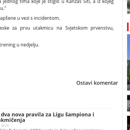
ednog tima koje je stiglo u Kanzas Siti, a iz kojeg
u."
apšene u vezi s incidentom.
eske za prvu utakmicu na Svjetskom prvenstvu,
trening u nedjelju.
Ostavi komentar
dva nova pravila za Ligu šampiona i
akmičenja
| 08:35