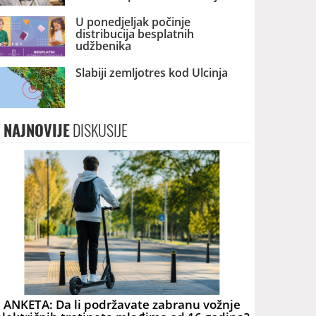
U ponedjeljak počinje
distribucija besplatnih
udžbenika
Slabiji zemljotres kod Ulcinja
NAJNOVIJE
DISKUSIJE
ANKETA: Da li podržavate zabranu vožnje