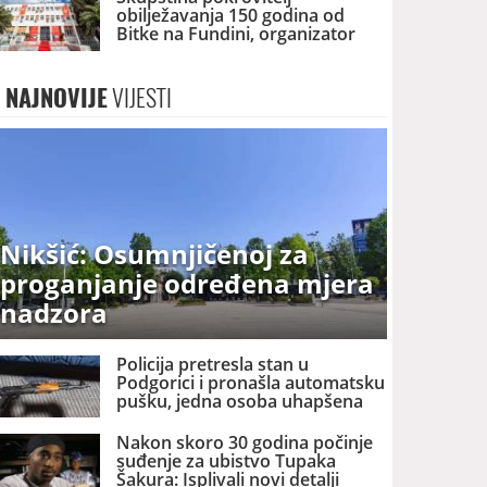
obilježavanja 150 godina od
Bitke na Fundini, organizator
Srpski nacionalni savjet
NAJNOVIJE
VIJESTI
Nikšić: Osumnjičenoj za
proganjanje određena mjera
nadzora
Policija pretresla stan u
Podgorici i pronašla automatsku
pušku, jedna osoba uhapšena
Nakon skoro 30 godina počinje
suđenje za ubistvo Tupaka
Šakura: Isplivali novi detalji