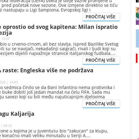
ska federacija (UEFA) uvela je dvije važne promjene u
e pred početak nove sezone. Ove izmjene direktno se tiču
ji nastupaju u Ligi šampiona, Evropskoj ligi i
ligi.
e oprostio od svog kapitena: Milan ispratio
ezija
 13:57
bio u crveno-crnom, ali bez slavlja. Ispred Bazilike Svetog
i su se navijači, nekadašnji saigrači, rivali i ljudi koji su
zijem dijelili najvažnije stranice italijanskog fudbala.
A raste: Engleska više ne podržava
026 | 14:43
ko sedmica činilo se da Đani Infantino nema protivnika i
e buke dobiti još jedan mandat na čelu FIFA. Sada mu
u savezi koji su bili među najuticajnijim djelovima
edničke većine.
agu Kaljarija
 | 09:33
ezone u kojima je u Juventusu bio "zakucan" za klupu,
će konačno imati veliku minutažu u Seriji A.