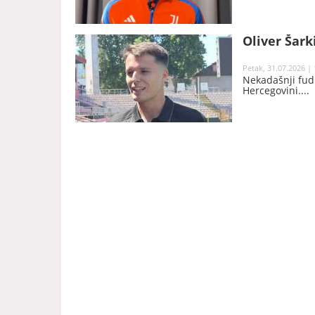
Oliver Šark
Petak, 31.07.2026 | 
Nekadašnji fudb
Hercegovini.