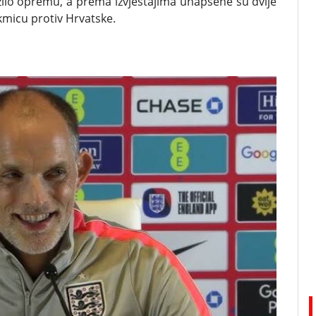
vozilo opremu, a prema izvještajima uhapšene su dvije
kmicu protiv Hrvatske.