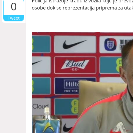
Policija istražuje krađu iz vozila koje je pre
0
osobe dok se reprezentacija priprema za uta
Tweet