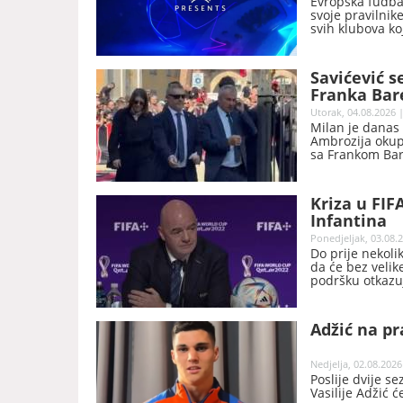
Evropska fudbal
svoje pravilnik
svih klubova ko
Konferencijskoj 
Savićević s
Franka Bar
Utorak, 04.08.2026 |
Milan je danas 
Ambrozija okupil
sa Frankom Bare
Kriza u FIF
Infantina
Ponedjeljak, 03.08.2
Do prije nekoli
da će bez velik
podršku otkazuj
njegove predsj
Adžić na pr
Nedjelja, 02.08.2026
Poslije dvije s
Vasilije Adžić 