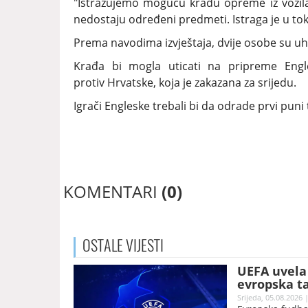
"Istražujemo moguću krađu opreme iz vozila j
nedostaju određeni predmeti. Istraga je u tok
Prema navodima izvještaja, dvije osobe su uh
Krađa bi mogla uticati na pripreme Engl
protiv Hrvatske, koja je zakazana za srijedu.
Igrači Engleske trebali bi da odrade prvi puni 
KOMENTARI
(0)
OSTALE
VIJESTI
UEFA uvela 
evropska t
Srijeda, 05.08.2026 