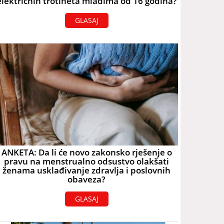
električnih trotineta mlađima od 16 godina?
GLASAJ
ANKETA: Da li će novo zakonsko rješenje o
pravu na menstrualno odsustvo olakšati
ženama usklađivanje zdravlja i poslovnih
obaveza?
GLASAJ