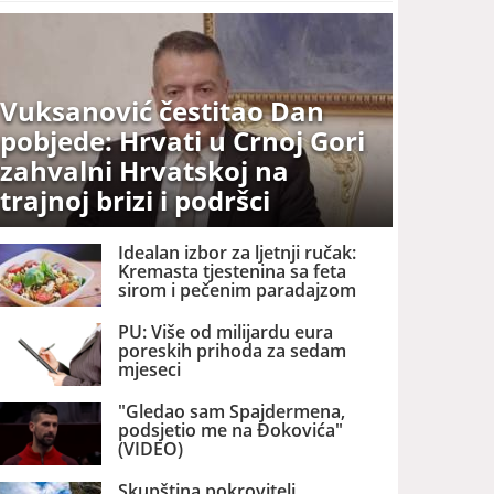
Vuksanović čestitao Dan
pobjede: Hrvati u Crnoj Gori
zahvalni Hrvatskoj na
trajnoj brizi i podršci
Idealan izbor za ljetnji ručak:
Kremasta tjestenina sa feta
sirom i pečenim paradajzom
PU: Više od milijardu eura
poreskih prihoda za sedam
mjeseci
"Gledao sam Spajdermena,
podsjetio me na Đokovića"
(VIDEO)
Skupština pokrovitelj