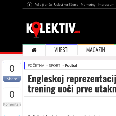
Pošalji priču
Uslovi korišćenja
Marketing
Impressum
VIJESTI
MAGAZIN
0
POČETNA
SPORT
Fudbal
Engleskoj reprezentaci
Share
trening uoči prve utak
0
Komentari