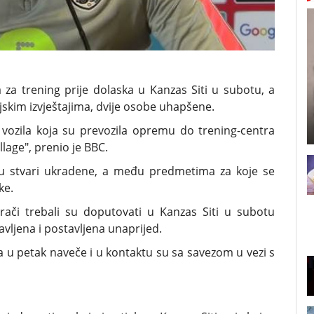
za trening prije dolaska u Kanzas Siti u subotu, a
ijskim izvještajima, dvije osobe uhapšene.
vozila koja su prevozila opremu do trening-centra
lage", prenio je BBC.
 su stvari ukradene, a među predmetima za koje se
ke.
rači trebali su doputovati u Kanzas Siti u subotu
avljena i postavljena unaprijed.
ja u petak naveče i u kontaktu su sa savezom u vezi s