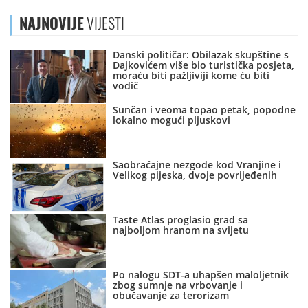
NAJNOVIJE
VIJESTI
Danski političar: Obilazak skupštine s
Dajkovićem više bio turistička posjeta,
moraću biti pažljiviji kome ću biti
vodič
Sunčan i veoma topao petak, popodne
lokalno mogući pljuskovi
Saobraćajne nezgode kod Vranjine i
Velikog pijeska, dvoje povrijeđenih
Taste Atlas proglasio grad sa
najboljom hranom na svijetu
Po nalogu SDT-a uhapšen maloljetnik
zbog sumnje na vrbovanje i
obučavanje za terorizam