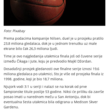
Foto: Pixabay
Prema podacima kompanije Nilsen, duel je u prosjeku pratilo
23,8 miliona gledalaca, dok je u jednom trenutku uz male
ekrane bilo čak 26,3 miliona ljudi.
Time je ovo najgledanija utakmica finala još od čuvene serije
između Čikaga i Jute, koju je predvodio Majkl Džordan.
Dosadašnji prosjek gledanosti ove finalne serije iznosi 19,6
miliona gledalaca po utakmici, što je više od prosjeka finala iz
1998. godine, koji je bio 18,7 miliona.
Njujork vodi 3:1 u seriji i nalazi se na korak od prve
šampionske titule poslije 53 godine. Niksi će priliku da završe
posao imati u narednom meču u San Antoniju, dok bi
eventualna šesta utakmica bila odigrana u Medison Skver
Gardenu.