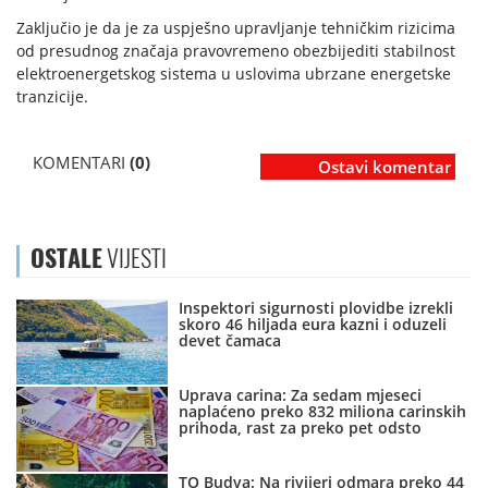
Zaključio je da je za uspješno upravljanje tehničkim rizicima
od presudnog značaja pravovremeno obezbijediti stabilnost
elektroenergetskog sistema u uslovima ubrzane energetske
tranzicije.
KOMENTARI
(0)
Ostavi komentar
OSTALE
VIJESTI
Inspektori sigurnosti plovidbe izrekli
skoro 46 hiljada eura kazni i oduzeli
devet čamaca
Uprava carina: Za sedam mjeseci
naplaćeno preko 832 miliona carinskih
prihoda, rast za preko pet odsto
TO Budva: Na rivijeri odmara preko 44