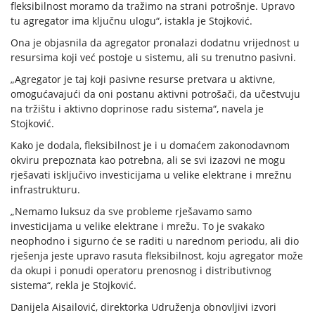
fleksibilnost moramo da tražimo na strani potrošnje. Upravo
tu agregator ima ključnu ulogu“, istakla je Stojković.
Ona je objasnila da agregator pronalazi dodatnu vrijednost u
resursima koji već postoje u sistemu, ali su trenutno pasivni.
„Agregator je taj koji pasivne resurse pretvara u aktivne,
omogućavajući da oni postanu aktivni potrošači, da učestvuju
na tržištu i aktivno doprinose radu sistema“, navela je
Stojković.
Kako je dodala, fleksibilnost je i u domaćem zakonodavnom
okviru prepoznata kao potrebna, ali se svi izazovi ne mogu
rješavati isključivo investicijama u velike elektrane i mrežnu
infrastrukturu.
„Nemamo luksuz da sve probleme rješavamo samo
investicijama u velike elektrane i mrežu. To je svakako
neophodno i sigurno će se raditi u narednom periodu, ali dio
rješenja jeste upravo rasuta fleksibilnost, koju agregator može
da okupi i ponudi operatoru prenosnog i distributivnog
sistema“, rekla je Stojković.
Danijela Aisailović, direktorka Udruženja obnovljivi izvori