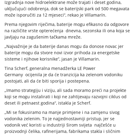
Izgradnja nove hidroelektrane može trajati i deset godina,
uključujući odobrenja, dok se baterijski park od 500 megavata
može isporučiti za 12 mjeseci“, rekao je Villamarín.
Prema njegovim riječima, baterije mogu efikasno da odgovore
na različite vrste opterećenja dnevna, sezonska ili ona koja se
javljaju na zagušenim tačkama mreže.
„Najvažnije je da baterije danas mogu da donose novac jer
baterije mogu da stvore novi izvor prihoda za energetske
sisteme i njihove korisnike”, jasan je Villamarin.
Tina Scherf, generalna menadžerka LE Power
Germany ocijenila je da će tranzicija ka zelenom vodoniku
postojati, ali da će biti sporija i postepena.
„Imamo strategiju i viziju, ali sada moramo preći na projekte
koji se mogu instalirati i koji ne zahtijevaju razvojni ciklus od
deset ili petnaest godina“, istakla je Scherf.
„Mi se fokusiramo na manje primjene i na zamjenu sivog
vodonika zelenim. To je najjednostavniji pristup, jer se
vodonik već koristi u industriji širom svijeta najčešće u
proizvodnji čelika, rafinerijama, fabrikama stakla i sličnim