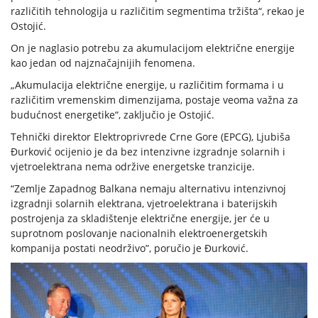
različitih tehnologija u različitim segmentima tržišta“, rekao je
Ostojić.
On je naglasio potrebu za akumulacijom električne energije
kao jedan od najznačajnijih fenomena.
„Akumulacija električne energije, u različitim formama i u
različitim vremenskim dimenzijama, postaje veoma važna za
budućnost energetike“, zaključio je Ostojić.
Tehnički direktor Elektroprivrede Crne Gore (EPCG), Ljubiša
Đurković ocijenio je da bez intenzivne izgradnje solarnih i
vjetroelektrana nema održive energetske tranzicije.
“Zemlje Zapadnog Balkana nemaju alternativu intenzivnoj
izgradnji solarnih elektrana, vjetroelektrana i baterijskih
postrojenja za skladištenje električne energije, jer će u
suprotnom poslovanje nacionalnih elektroenergetskih
kompanija postati neodrživo”, poručio je Đurković.