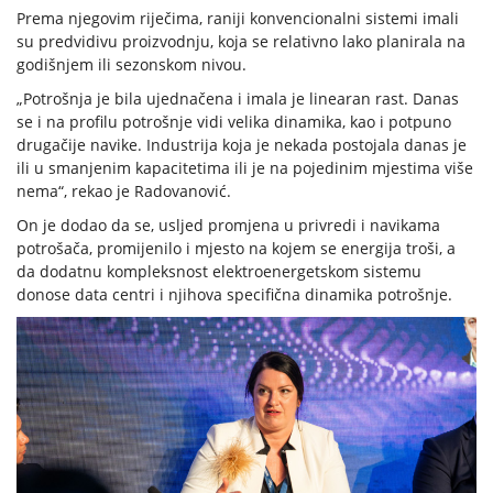
Prema njegovim riječima, raniji konvencionalni sistemi imali
su predvidivu proizvodnju, koja se relativno lako planirala na
godišnjem ili sezonskom nivou.
„Potrošnja je bila ujednačena i imala je linearan rast. Danas
se i na profilu potrošnje vidi velika dinamika, kao i potpuno
drugačije navike. Industrija koja je nekada postojala danas je
ili u smanjenim kapacitetima ili je na pojedinim mjestima više
nema“, rekao je Radovanović.
On je dodao da se, usljed promjena u privredi i navikama
potrošača, promijenilo i mjesto na kojem se energija troši, a
da dodatnu kompleksnost elektroenergetskom sistemu
donose data centri i njihova specifična dinamika potrošnje.