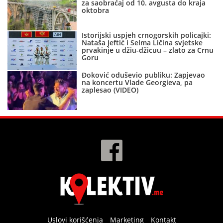
za saobraćaj od 10. avgusta do kraja
oktobra
Istorijski uspjeh crnogorskih policajki:
Nataša Jeftić i Selma Ličina svjetske
prvakinje u džiu-džicuu – zlato za Crnu
Goru
Đoković oduševio publiku: Zapjevao
na koncertu Vlade Georgieva, pa
zaplesao (VIDEO)
Uslovi korišćenja
Marketing
Kontakt