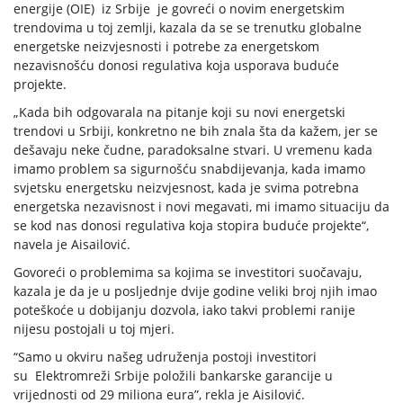
energije (OIE) iz Srbije je govreći o novim energetskim
trendovima u toj zemlji, kazala da se se trenutku globalne
energetske neizvjesnosti i potrebe za energetskom
nezavisnošću donosi regulativa koja usporava buduće
projekte.
„Kada bih odgovarala na pitanje koji su novi energetski
trendovi u Srbiji, konkretno ne bih znala šta da kažem, jer se
dešavaju neke čudne, paradoksalne stvari. U vremenu kada
imamo problem sa sigurnošću snabdijevanja, kada imamo
svjetsku energetsku neizvjesnost, kada je svima potrebna
energetska nezavisnost i novi megavati, mi imamo situaciju da
se kod nas donosi regulativa koja stopira buduće projekte“,
navela je Aisailović.
Govoreći o problemima sa kojima se investitori suočavaju,
kazala je da je u posljednje dvije godine veliki broj njih imao
poteškoće u dobijanju dozvola, iako takvi problemi ranije
nijesu postojali u toj mjeri.
“Samo u okviru našeg udruženja postoji investitori
su Elektromreži Srbije položili bankarske garancije u
vrijednosti od 29 miliona eura”, rekla je Aisilović.