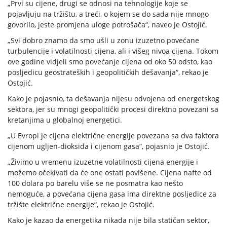
„Prvi su cijene, drugi se odnosi na tehnologije koje se
pojavljuju na tržištu, a treći, o kojem se do sada nije mnogo
govorilo, jeste promjena uloge potrošača“, naveo je Ostojić.
„Svi dobro znamo da smo ušli u zonu izuzetno povećane
turbulencije i volatilnosti cijena, ali i višeg nivoa cijena. Tokom
ove godine vidjeli smo povećanje cijena od oko 50 odsto, kao
posljedicu geostrateških i geopolitičkih dešavanja“, rekao je
Ostojić.
Kako je pojasnio, ta dešavanja nijesu odvojena od energetskog
sektora, jer su mnogi geopolitički procesi direktno povezani sa
kretanjima u globalnoj energetici.
„U Evropi je cijena električne energije povezana sa dva faktora
cijenom ugljen-dioksida i cijenom gasa“, pojasnio je Ostojić.
„Živimo u vremenu izuzetne volatilnosti cijena energije i
možemo očekivati da će one ostati povišene. Cijena nafte od
100 dolara po barelu više se ne posmatra kao nešto
nemoguće, a povećana cijena gasa ima direktne posljedice za
tržište električne energije“, rekao je Ostojić.
Kako je kazao da energetika nikada nije bila statičan sektor,