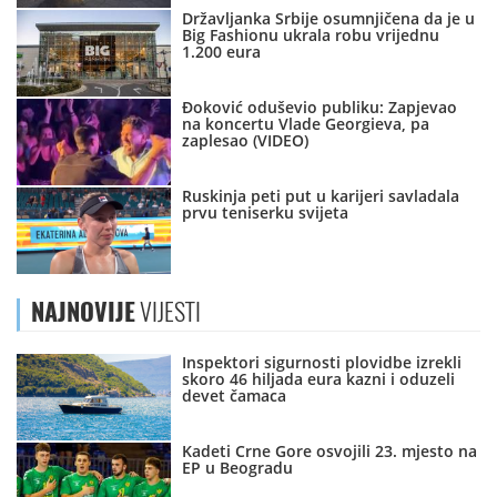
Državljanka Srbije osumnjičena da je u
Big Fashionu ukrala robu vrijednu
1.200 eura
Đoković oduševio publiku: Zapjevao
na koncertu Vlade Georgieva, pa
zaplesao (VIDEO)
Ruskinja peti put u karijeri savladala
prvu teniserku svijeta
NAJNOVIJE
VIJESTI
Inspektori sigurnosti plovidbe izrekli
skoro 46 hiljada eura kazni i oduzeli
devet čamaca
Kadeti Crne Gore osvojili 23. mjesto na
EP u Beogradu