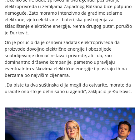
elektroprivreda u zemljama Zapadnog Balkana biće potpuno
nemoguće. Zato moramo intenzivno da gradimo solarne
elektrane, vjetroelektrane i baterijska postrojenja za
skladištenje električne energije. Nema drugog puta“, poručio
je Đurković.
On je poručio da je osnovni zadatak elektroprivreda da
proizvode dovoljno električne energije i obezbijede
snabdijevanje domaćinstava i privrede, ali i da, kao
dominantno državne kompanije, pametno upravljaju
eventualnim viškovima električne energije i plasiraju ih na
berzama po najvišim cijenama.
„Da biste ta dva suštinska cilja mogli da ostvarite, morate da
uradite ono što je definisano u agendi“, zaključio je Đurković.