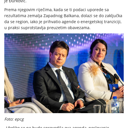
je Đurković.
Prema njegovim riječima, kada se ti podaci uporede sa
rezultatima zemalja Zapadnog Balkana, dolazi se do zaključka
da se region, iako je prihvatio agende o energetskoj tranziciji,
u praksi suprotstavlja preuzetim obavezama.
Foto: epcg
„Ukoliko se ne bude sprovodila ova agenda, poslovanje