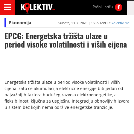
Pošalji priču
Ekonomija
Subota, 13.06.2026 | 16:55
IZVOR:
kolektiv.me
EPCG: Energetska tržišta ulaze u
period visoke volatilnosti i viših cijena
Energetska tržišta ulaze u period visoke volatilnosti i viših
cijena, zato će akumulacija električne energije biti jedan od
najvažnijih faktora budućeg razvoja elektroenergetike, a
fleksibilnost ključna za uspješnu integraciju obnovljivih izvora
u sistem bez kojih nema održive energetske tranzicije.