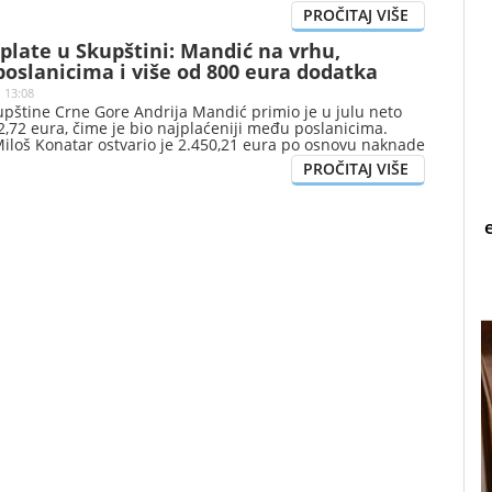
plate u Skupštini: Mandić na vrhu,
oslanicima i više od 800 eura dodatka
| 13:08
upštine Crne Gore Andrija Mandić primio je u julu neto
,72 eura, čime je bio najplaćeniji među poslanicima.
Miloš Konatar ostvario je 2.450,21 eura po osnovu naknade
 funkcije, pokazuju podaci o julskim primanjima koje je
ina Crne Gore.