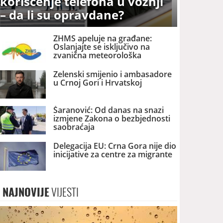
korišćenje telefona u vožnji
– da li su opravdane?
ZHMS apeluje na građane:
Oslanjajte se isključivo na
zvanična meteorološka
upozorenja
Zelenski smijenio i ambasadore
u Crnoj Gori i Hrvatskoj
Šaranović: Od danas na snazi
izmjene Zakona o bezbjednosti
saobraćaja
Delegacija EU: Crna Gora nije dio
inicijative za centre za migrante
NAJNOVIJE
VIJESTI