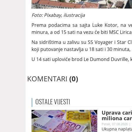
Foto: Pixabay, ilustracija
Prema podacima sa sajta Luke Kotor, na vezu
minura, a od 15 sati na vezu će biti MSC Lirica,
Na sidrištima u zalivu su SS Voyager i Star Cli
koji putovanje nastavlja u 18 sati i 30 minuta
U 14 sati uploviće brod Le Dumond Duvrille, koj
KOMENTARI
(0)
OSTALE
VIJESTI
Uprava car
miliona car
Petak, 07.08.2026 | 
Ukupna naplata