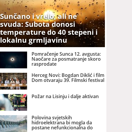
Sunčano i vrelo, ali ne
svuda: Subota donosi
temperature do 40 stepeni i
lokalnu grmljavinu
Pomračenje Sunca 12. avgusta:
Naočare za posmatranje skoro
rasprodate
Herceg Novi: Bogdan Diklić i film
Dom otvaraju 39. Filmski festival
Požar na Lisinju i dalje aktivan
Polovina svjetskih
hidroelektrana bi mogla da
postane nefunkcionalna do