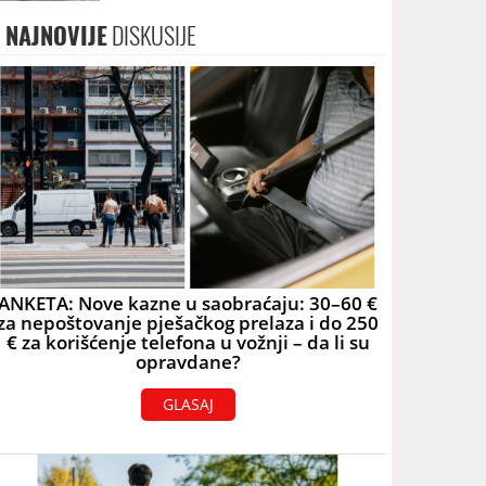
2060. godine
NAJNOVIJE
DISKUSIJE
ANKETA: Nove kazne u saobraćaju: 30–60 €
za nepoštovanje pješačkog prelaza i do 250
€ za korišćenje telefona u vožnji – da li su
opravdane?
GLASAJ