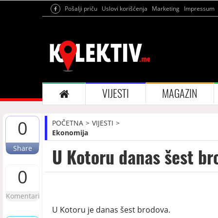
Pošalji priču
Uslovi korišćenja
Marketing
Impressum
VIJESTI
MAGAZIN
0
POČETNA
VIJESTI
Ekonomija
Share
U Kotoru danas šest br
0
Komentari
U Kotoru je danas šest brodova.