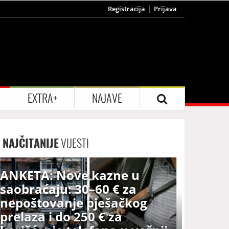
Registracija
Prijava
EXTRA+
NAJAVE
NAJČITANIJE
VIJESTI
ANKETA: Nove kazne u
saobraćaju: 30–60 € za
nepoštovanje pješačkog
prelaza i do 250 € za