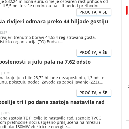
 je 832,24 miliona eura, čime je ostvaren rast prihoda od
, ili 5,5 odsto više u odnosu na isti period prethodne
no je iz Uprave carina.
a rivijeri odmara preko 44 hiljade gostiju
12:37
ivijeri trenutno boravi 44.534 registrovana gosta,
ristička organizacija (TO) Budva.
oslenosti u julu pala na 7,62 odsto
 | 11:40
 na kraju jula bilo 23,72 hiljade nezaposlenih, 1,3 odsto
unu, pokazuju podaci Zavoda za zapošljavanje (ZZZ).
poslije tri i po dana zastoja nastavila rad
 | 08:10
 dana zastoja TE Pljevlja je nastavila rad, saznaje TVCG.
okom prethodne noći uspješno priključena na mrežu i
vodi oko 180MW električne energije.