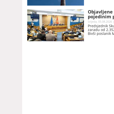
Objavljene 
pojedinim p
Srijeda, 05.08.2026 
Predsjednik Sk
zaradu od 2.352
Bivši poslanik 
nakon prestanka
objavila Skupšt