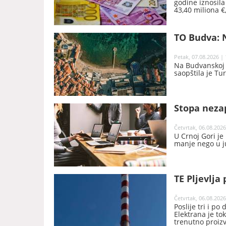
godine iznosila
43,40 miliona €
godine, saopšte
TO Budva: N
Petak, 07.08.2026 | 
Na Budvanskoj r
saopštila je Tu
Stopa nezap
Četvrtak, 06.08.2026
U Crnoj Gori je
manje nego u j
TE Pljevlja 
Četvrtak, 06.08.2026
Poslije tri i po
Elektrana je t
trenutno proiz