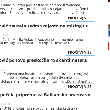
 | 10:32
 i mladih Zoran Jojić sastao se sa predstavnicima
 saveza Crne Gore, predsjednikom Dejanom Popovićem i
njom Banović, sa kojima je razgovarao o mogućnosti da
rednom periodu bude domaćin pojedinih etapa jedne od
vjetskih biciklističkih trka-“Giro d’Italia“.
ović zauzela sedmo mjesto na mitingu u
| 17:03
etičarka Marija Vuković zauzela je sedmo mjesto na
tske lige u Londonu u disciplini skok uvis.
ović ponovo preskočila 198 centimetara
| 08:47
definitivno ima kontinuitet ,,visokih letova” – crnogorska
kon serije uspjeha, tokom posljednja dva mjeseca,
dokazala je i na Memorijalnom turniru ,,Đulai Ištvan” u
 je dio zlatne kontinentalne serije, gdje je osvojila treće
očenih 198 centimetra! Dakle, baš kao i 3.juna Marija je
d 198, pa je očigledno samo pitanje dana kada će preći
 počele pripreme za Balkansko prvenstvo
u od dva metra!
 | 18:38
 (U16), u Kolašinu se okupila i ženska kadetska