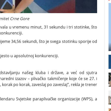
mitet Crne Gore
ivala u vremenu minut, 31 sekundu i tri stotinke, što
konkurenciji.
rijeme 34,56 sekundi, što je svega stotinku sporije od
esto u apsolutnoj konkurenciji.
dstavljanju našeg kluba i države, a već od sjutra
redni izazov – plivačko takmičenje koje će se 27. i
 korak po korak, zaveslaj po zaveslaj”, rekla je trener
ndaru Svjetske paraplivačke organizacije (WPS), a