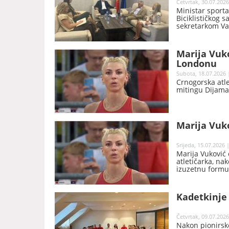
Četvrtak, 30.07.2026
Ministar sporta
Biciklističkog
sekretarkom Va
Crna Gora u na
najprestižnijih s
Marija Vuk
Londonu
Subota, 18.07.2026 
Crnogorska atl
mitingu Dijaman
Marija Vuk
Srijeda, 15.07.2026 
Marija Vuković 
atletičarka, na
izuzetnu formu 
Budimpešti, koji
mjesto sa presk
,,letjela” izna
Kadetkinje
magičnu granic
Četvrtak, 09.07.2026
Nakon pionirske