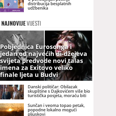
distribucija besplatnih
udžbenika
NAJNOVIJE
VIJESTI
Pobjednica Eurosonga i
jedan od najvećih di-džejeva
svijeta predvode novi talas
imena za Exitovo veliko
finale ljeta u Budvi
Danski političar: Obilazak
skupštine s Dajkovićem više bio
turistička posjeta, moraću biti
pažljiviji kome ću biti vodič
Sunčan i veoma topao petak,
popodne lokalno mogući
pljuskovi