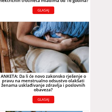
električnih trotineta mlađima od 16 godina?
GLASAJ
ANKETA: Da li će novo zakonsko rješenje o
pravu na menstrualno odsustvo olakšati
ženama usklađivanje zdravlja i poslovnih
obaveza?
GLASAJ