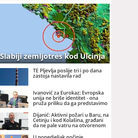
Slabiji zemljotres kod Ulcinja
TE Pljevlja poslije tri i po dana
zastoja nastavila rad
Ivanović za Eurokaz: Evropska
unija ne briše identitet - ona
pruža priliku da ga predstavimo
Evropi i svijetu
Dijanić: Aktivni požari u Baru, na
Cetinju i kod Kolašina, građani
da ne pale vatru na otvorenom
U ponedjeljak počinje