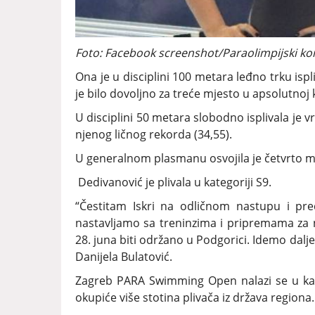
Foto: Facebook screenshot/Paraolimpijski ko
Ona je u disciplini 100 metara leđno trku ispl
je bilo dovoljno za treće mjesto u apsolutnoj 
U disciplini 50 metara slobodno isplivala je v
njenog ličnog rekorda (34,55).
U generalnom plasmanu osvojila je četvrto mj
Dedivanović je plivala u kategoriji S9.
“Čestitam Iskri na odličnom nastupu i pre
nastavljamo sa treninzima i pripremama za na
28. juna biti održano u Podgorici. Idemo dalje,
Danijela Bulatović.
Zagreb PARA Swimming Open nalazi se u kale
okupiće više stotina plivača iz država regiona.