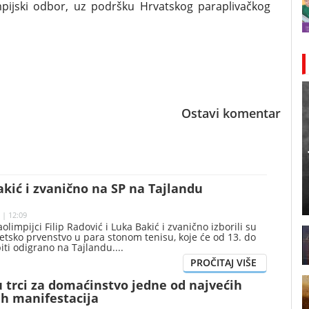
mpijski odbor, uz podršku Hrvatskog paraplivačkog
Ostavi komentar
akić i zvanično na SP na Tajlandu
 | 12:09
limpijci Filip Radović i Luka Bakić i zvanično izborili su
tsko prvenstvo u para stonom tenisu, koje će od 13. do
iti odigrano na Tajlandu.
 trci za domaćinstvo jedne od najvećih
kih manifestacija