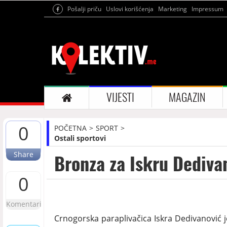
Pošalji priču
Uslovi korišćenja
Marketing
Impressum
VIJESTI
MAGAZIN
0
POČETNA
SPORT
Ostali sportovi
Share
Bronza za Iskru Dediva
0
Komentari
Crnogorska paraplivačica Iskra Dedivanović 