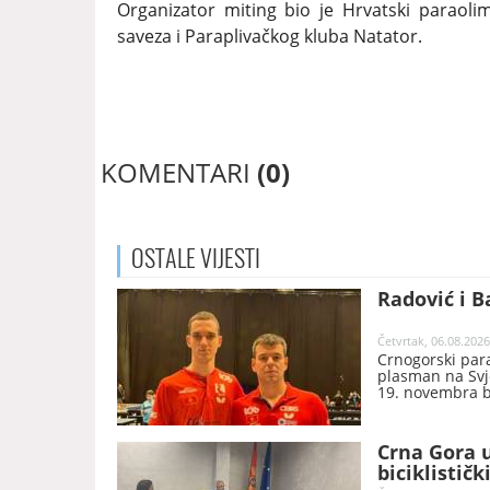
Organizator miting bio je Hrvatski paraoli
saveza i Paraplivačkog kluba Natator.
KOMENTARI
(0)
OSTALE
VIJESTI
Radović i B
Četvrtak, 06.08.2026
Crnogorski parao
plasman na Svje
19. novembra b
Crna Gora u
biciklistič