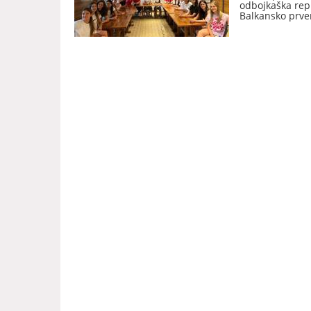
odbojkaška rep
Balkansko prven
(Kosovo).