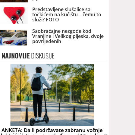
Predstavljene slušalice sa
točkićem na kućištu – čemu to
služi? FOTO
Saobraćajne nezgode kod
Vranjine i Velikog pijeska, dvoje
povrijeđenih
NAJNOVIJE
DISKUSIJE
ANKETA: Da li podržavate zabranu vožnje