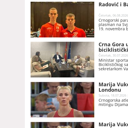
Radović i B
Četvrtak, 06.08.2026
Crnogorski parao
plasman na Svje
19. novembra b
Crna Gora u
biciklistič
Četvrtak, 30.07.2026
Ministar sporta
Biciklističkog
sekretarkom Va
Crna Gora u na
najprestižnijih s
Marija Vuk
Londonu
Subota, 18.07.2026 
Crnogorska atl
mitingu Dijaman
Marija Vuk