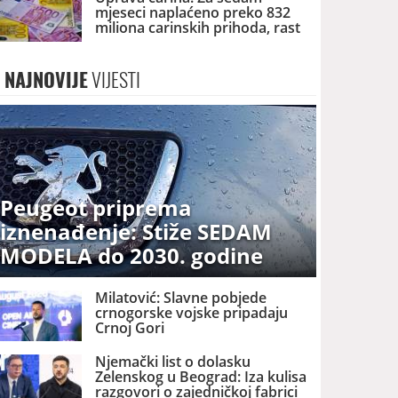
mjeseci naplaćeno preko 832
miliona carinskih prihoda, rast
za preko pet odsto
NAJNOVIJE
VIJESTI
Peugeot priprema
iznenađenje: Stiže SEDAM
MODELA do 2030. godine
Milatović: Slavne pobjede
crnogorske vojske pripadaju
Crnoj Gori
Njemački list o dolasku
Zelenskog u Beograd: Iza kulisa
razgovori o zajedničkoj fabrici