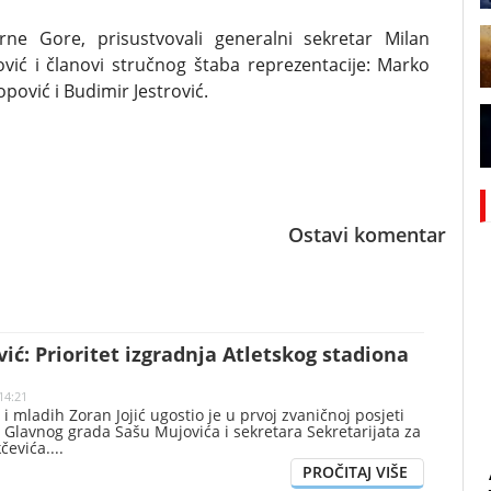
rne Gore, prisustvovali generalni sekretar Milan
vić i članovi stručnog štaba reprezentacije: Marko
opović i Budimir Jestrović.
Ostavi komentar
ović: Prioritet izgradnja Atletskog stadiona
14:21
 i mladih Zoran Jojić ugostio je u prvoj zvaničnoj posjeti
Glavnog grada Sašu Mujovića i sekretara Sekretarijata za
čevića.