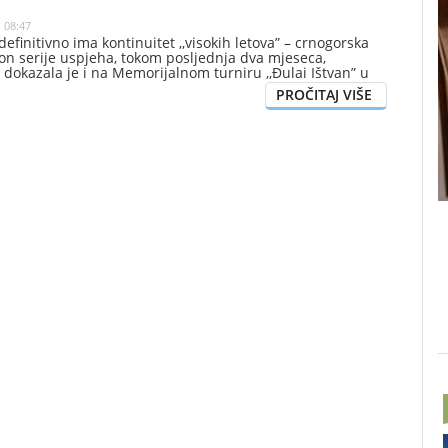
| 08:47
definitivno ima kontinuitet ,,visokih letova” – crnogorska
kon serije uspjeha, tokom posljednja dva mjeseca,
dokazala je i na Memorijalnom turniru ,,Đulai Ištvan” u
 je dio zlatne kontinentalne serije, gdje je osvojila treće
očenih 198 centimetra! Dakle, baš kao i 3.juna Marija je
d 198, pa je očigledno samo pitanje dana kada će preći
u od dva metra!