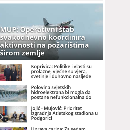
MUP: Operativni štab
svakodnevno koordinira
aktivnosti na požarištima
širom zemlje
Koprivica: Politike i vlasti su
prolazne, vječne su vjera,
svetinje i duhovno nasljeđe
Polovina svjetskih
hidroelektrana bi mogla da
postane nefunkcionalna do
2060. godine
Jojić - Mujović: Prioritet
izgradnja Atletskog stadiona u
Podgorici
Uprava carina: Za sedam