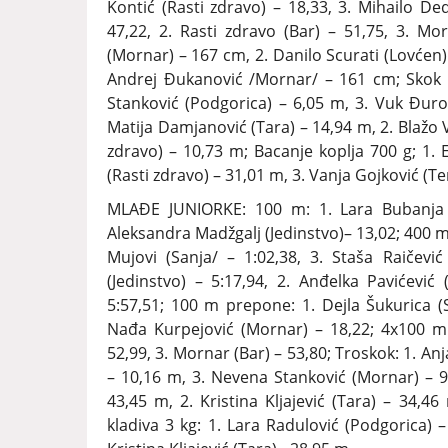
Kontić (Rasti zdravo) – 18,33, 3. Mihailo De
47,22, 2. Rasti zdravo (Bar) – 51,75, 3. Mor
(Mornar) – 167 cm, 2. Danilo Scurati (Lovćen) 
Andrej Đukanović /Mornar/ – 161 cm; Skok ud
Stanković (Podgorica) – 6,05 m, 3. Vuk Đurov
Matija Damjanović (Tara) – 14,94 m, 2. Blažo 
zdravo) – 10,73 m; Bacanje koplja 700 g; 1. E
(Rasti zdravo) – 31,01 m, 3. Vanja Gojković (T
MLAĐE JUNIORKE: 100 m: 1. Lara Bubanja (L
Aleksandra Madžgalj (Jedinstvo)– 13,02; 400 m:
Mujovi (Sanja/ – 1:02,38, 3. Staša Raičević
(Jedinstvo) – 5:17,94, 2. Anđelka Pavićević 
5:57,51; 100 m prepone: 1. Dejla Šukurica (S
Nađa Kurpejović (Mornar) – 18,22; 4x100 m: 1
52,99, 3. Mornar (Bar) – 53,80; Troskok: 1. An
– 10,16 m, 3. Nevena Stanković (Mornar) – 9,
43,45 m, 2. Kristina Kljajević (Tara) – 34,4
kladiva 3 kg: 1. Lara Radulović (Podgorica) 