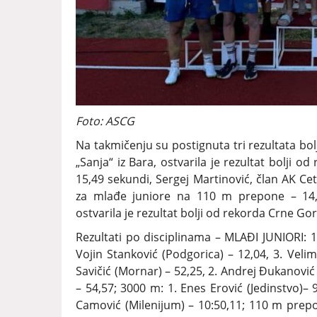
Foto: ASCG
Na takmičenju su postignuta tri rezultata bol
„Sanja“ iz Bara, ostvarila je rezultat bolji
15,49 sekundi, Sergej Martinović, član AK Cet
za mlađe juniore na 110 m prepone – 14,5
ostvarila je rezultat bolji od rekorda Crne Go
Rezultati po disciplinama – MLAĐI JUNIORI: 10
Vojin Stanković (Podgorica) – 12,04, 3. Veli
Savičić (Mornar) – 52,25, 2. Andrej Đukanović 
– 54,57; 3000 m: 1. Enes Erović (Jedinstvo)– 9
Camović (Milenijum) – 10:50,11; 110 m prepon