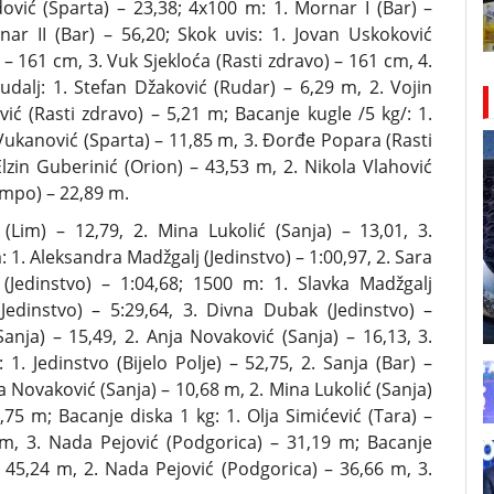
dović (Sparta) – 23,38; 4x100 m: 1. Mornar I (Bar) –
nar II (Bar) – 56,20; Skok uvis: 1. Jovan Uskoković
– 161 cm, 3. Vuk Sjekloća (Rasti zdravo) – 161 cm, 4.
alj: 1. Stefan Džaković (Rudar) – 6,29 m, 2. Vojin
ić (Rasti zdravo) – 5,21 m; Bacanje kugle /5 kg/: 1.
Vukanović (Sparta) – 11,85 m, 3. Đorđe Popara (Rasti
lzin Guberinić (Orion) – 43,53 m, 2. Nikola Vlahović
empo) – 22,89 m.
im) – 12,79, 2. Mina Lukolić (Sanja) – 13,01, 3.
 1. Aleksandra Madžgalj (Jedinstvo) – 1:00,97, 2. Sara
 (Jedinstvo) – 1:04,68; 1500 m: 1. Slavka Madžgalj
(Jedinstvo) – 5:29,64, 3. Divna Dubak (Jedinstvo) –
anja) – 15,49, 2. Anja Novaković (Sanja) – 16,13, 3.
. Jedinstvo (Bijelo Polje) – 52,75, 2. Sanja (Bar) –
ja Novaković (Sanja) – 10,68 m, 2. Mina Lukolić (Sanja)
75 m; Bacanje diska 1 kg: 1. Olja Simićević (Tara) –
6 m, 3. Nada Pejović (Podgorica) – 31,19 m; Bacanje
– 45,24 m, 2. Nada Pejović (Podgorica) – 36,66 m, 3.