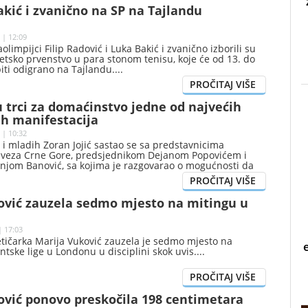
akić i zvanično na SP na Tajlandu
 | 12:09
limpijci Filip Radović i Luka Bakić i zvanično izborili su
tsko prvenstvo u para stonom tenisu, koje će od 13. do
iti odigrano na Tajlandu.
 trci za domaćinstvo jedne od najvećih
kih manifestacija
 | 10:32
 i mladih Zoran Jojić sastao se sa predstavnicima
 saveza Crne Gore, predsjednikom Dejanom Popovićem i
njom Banović, sa kojima je razgovarao o mogućnosti da
rednom periodu bude domaćin pojedinih etapa jedne od
vjetskih biciklističkih trka-“Giro d’Italia“.
ović zauzela sedmo mjesto na mitingu u
| 17:03
etičarka Marija Vuković zauzela je sedmo mjesto na
tske lige u Londonu u disciplini skok uvis.
ović ponovo preskočila 198 centimetara