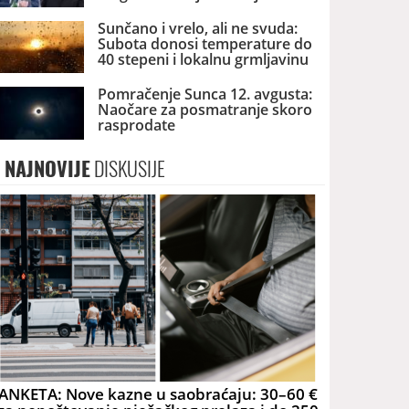
dronova u Srbiji
Sunčano i vrelo, ali ne svuda:
Subota donosi temperature do
40 stepeni i lokalnu grmljavinu
Pomračenje Sunca 12. avgusta:
Naočare za posmatranje skoro
rasprodate
NAJNOVIJE
DISKUSIJE
ANKETA: Nove kazne u saobraćaju: 30–60 €