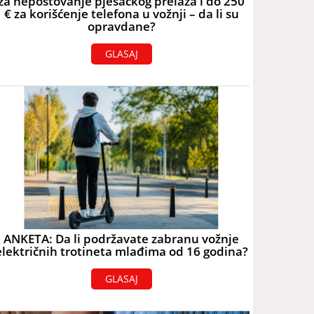
za nepoštovanje pješačkog prelaza i do 250
€ za korišćenje telefona u vožnji – da li su
opravdane?
GLASAJ
ANKETA: Da li podržavate zabranu vožnje
električnih trotineta mlađima od 16 godina?
GLASAJ