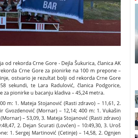
ja od rekorda Crne Gore - Dejla Šukurica, članica AK
 od rekorda Crne Gore za pionirke na 100 m prepone –
inje, ostvario je rezultat bolji od rekorda Crne Gore
8 sekundi, te Lara Radulović, članica Podgorice,
re za pionirke u bacanju kladiva – 45,24 metra.
0 m: 1. Mateja Stojanović (Rasti zdravo) – 11,61, 2.
mir Gvozdenović (Mornar) – 12,14; 400 m: 1. Vukašin
(Mornar) – 53,09, 3. Mateja Stojanović (Rasti zdravo)
:48,47, 2. Dejan Scurati (Lovćen) – 10:49,30, 3. Uroš
e: 1. Sergej Martinović (Cetinje) – 14,58, 2. Ognjen