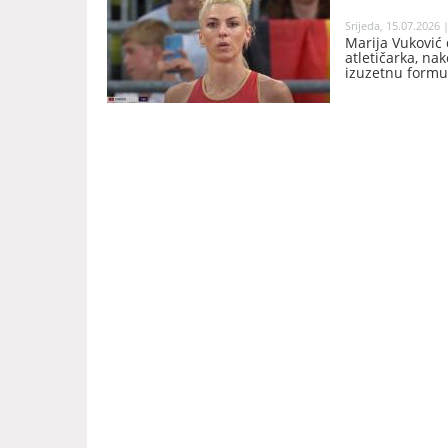
Srijeda, 15.07.2026 
Marija Vuković 
atletičarka, na
izuzetnu formu 
Budimpešti, koji
mjesto sa presk
,,letjela” izna
magičnu granic