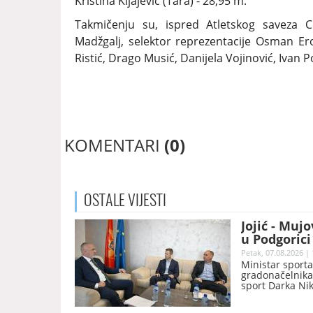
Kristina Kljajević (Tara) - 28,95 m.
Takmičenju su, ispred Atletskog saveza C
Madžgalj, selektor reprezentacije Osman Ero
Ristić, Drago Musić, Danijela Vojinović, Ivan P
KOMENTARI
(0)
OSTALE
VIJESTI
Jojić - Muj
u Podgorici
Petak, 07.08.2026 | 
Ministar sporta
gradonačelnika 
sport Darka Nik