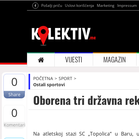
Pošalji priču
Uslovi korišćenja
Marketing
Impressum
VIJESTI
MAGAZIN
0
POČETNA
SPORT
Ostali sportovi
Share
Oborena tri državna re
0
Komentari
Na atletskoj stazi SC „Topolica“ u Baru, 