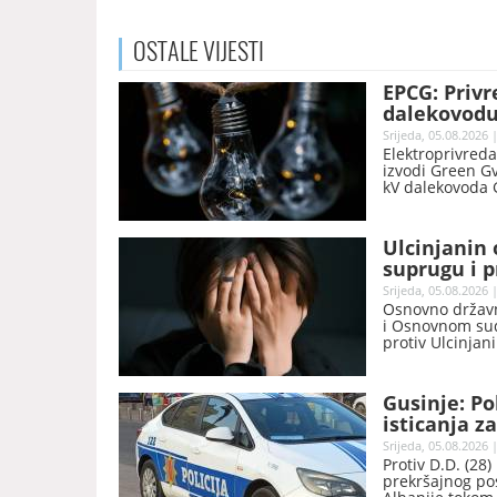
OSTALE
VIJESTI
EPCG: Priv
dalekovodu
Srijeda, 05.08.2026 
Elektroprivreda
izvodi Green Gv
kV dalekovoda 
električnom en
Ulcinjanin
suprugu i p
Srijeda, 05.08.2026 
Osnovno državno
i Osnovnom sud
protiv Ulcinjan
Gusinje: Po
isticanja z
Srijeda, 05.08.2026 
Protiv D.D. (28)
prekršajnog pos