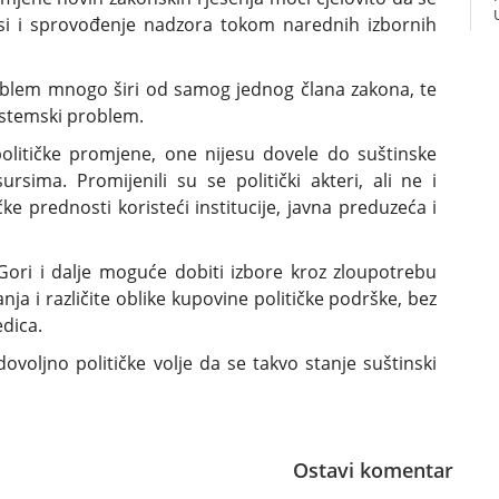
ksi i sprovođenje nadzora tokom narednih izbornih
oblem mnogo širi od samog jednog člana zakona, te
sistemski problem.
političke promjene, one nijesu dovele do suštinske
sima. Promijenili su se politički akteri, ali ne i
ke prednosti koristeći institucije, javna preduzeća i
Gori i dalje moguće dobiti izbore kroz zloupotrebu
anja i različite oblike kupovine političke podrške, bez
edica.
dovoljno političke volje da se takvo stanje suštinski
Ostavi komentar