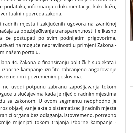
e podataka, informacija i dokumentacije, kako kažu,
eventualnih povreda zakona.
ji radnih mjesta i zaključenih ugovora na zvaničnoj
ačaja za obezbjeđivanje transparentnosti i efikasno
ja će postupati po svim podnijetim prigovorima,
zivati na moguće nepravilnosti u primjeni Zakona -
nim našem portalu.
ana 44. Zakona o finansiranju političkih subjekata i
a izborne kampanje izričito zabranjeno angažovanje
privremenim i povremenim poslovima.
on ne uvodi potpunu zabranu zapošljavanja tokom
oguće u slučajevima kada je riječ o radnim mjestima
skladu sa zakonom. U ovom segmentu neophodno je
oz objavljivanje akta o sistematizaciji radnih mjesta
stranici organa bez odlaganja. Istovremeno, potrebno
 smije mijenjati tokom trajanja izborne kampanje -