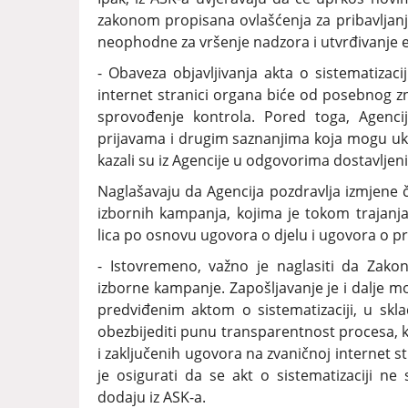
zakonom propisana ovlašćenja za pribavljanj
neophodne za vršenje nadzora i utvrđivanje 
- Obaveza objavljivanja akta o sistematizaci
internet stranici organa biće od posebnog zn
sprovođenje kontrola. Pored toga, Agenci
prijavama i drugim saznanjima koja mogu uka
kazali su iz Agencije u odgovorima dostavlje
Naglašavaju da Agencija pozdravlja izmjene čl
izbornih kampanja, kojima je tokom trajanj
lica po osnovu ugovora o djelu i ugovora o 
- Istovremeno, važno je naglasiti da Zak
izborne kampanje. Zapošljavanje je i dalje m
predviđenim aktom o sistematizaciji, u 
obezbijediti punu transparentnost procesa, kr
i zaključenih ugovora na zvaničnoj internet 
je osigurati da se akt o sistematizaciji ne
dodaju iz ASK-a.