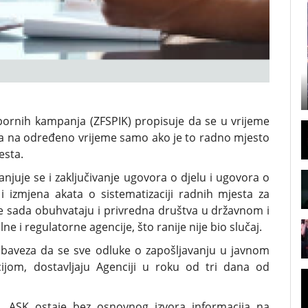
izbornih kampanja (ZFSPIK) propisuje da se u vrijeme
ca na određeno vrijeme samo ako je to radno mjesto
esta.
njuje se i zaključivanje ugovora o djelu i ugovora o
izmjena akata o sistematizaciji radnih mjesta za
e sada obuhvataju i privredna društva u državnom i
e i regulatorne agencije, što ranije nije bio slučaj.
obaveza da se sve odluke o zapošljavanju u javnom
jom, dostavljaju Agenciji u roku od tri dana od
, ASK ostaje bez osnovnog izvora informacija na