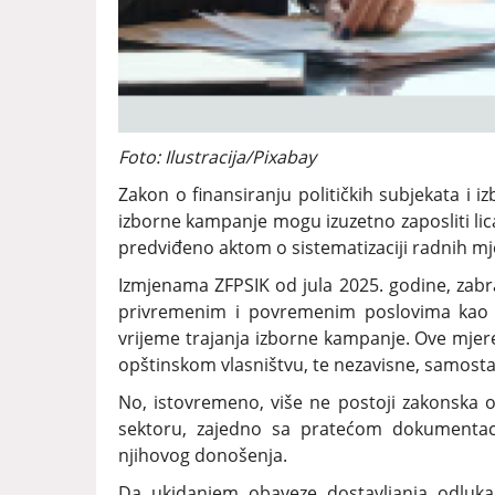
Foto: Ilustracija/Pixabay
Zakon o finansiranju političkih subjekata i 
izborne kampanje mogu izuzetno zaposliti li
predviđeno aktom o sistematizaciji radnih mj
Izmjenama ZFPSIK od jula 2025. godine, zabra
privremenim i povremenim poslovima kao i 
vrijeme trajanja izborne kampanje. Ove mjer
opštinskom vlasništvu, te nezavisne, samostaln
No, istovremeno, više ne postoji zakonska 
sektoru, zajedno sa pratećom dokumentaci
njihovog donošenja.
Da ukidanjem obaveze dostavljanja odluka