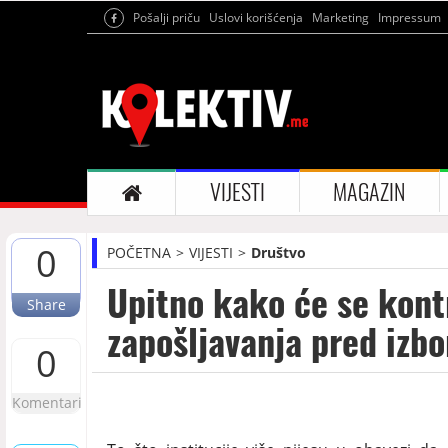
Pošalji priču
Uslovi korišćenja
Marketing
Impressum
VIJESTI
MAGAZIN
0
POČETNA
VIJESTI
Društvo
Upitno kako će se kontr
Share
zapošljavanja pred izb
0
Komentari