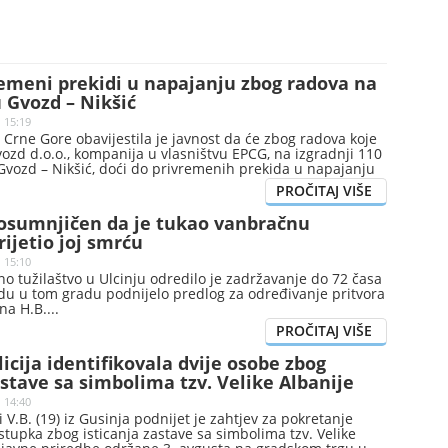
remeni prekidi u napajanju zbog radova na
 Gvozd – Nikšić
| 15:19
 Crne Gore obavijestila je javnost da će zbog radova koje
ozd d.o.o., kompanija u vlasništvu EPCG, na izgradnji 110
Gvozd – Nikšić, doći do privremenih prekida u napajanju
ergijom u pojedinim naseljima.
 osumnjičen da je tukao vanbračnu
rijetio joj smrću
| 15:10
 tužilaštvo u Ulcinju odredilo je zadržavanje do 72 časa
u u tom gradu podnijelo predlog za određivanje pritvora
ina H.B.
licija identifikovala dvije osobe zbog
astave sa simbolima tzv. Velike Albanije
| 14:40
 i V.B. (19) iz Gusinja podnijet je zahtjev za pokretanje
tupka zbog isticanja zastave sa simbolima tzv. Velike