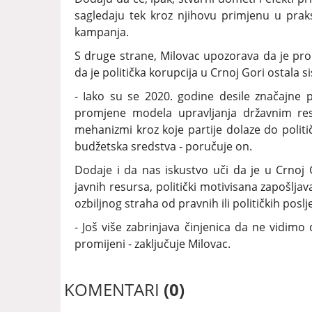
sagledaju tek kroz njihovu primjenu u pra
kampanja.
S druge strane, Milovac upozorava da je pr
da je politička korupcija u Crnoj Gori ostala 
- Iako su se 2020. godine desile značajne 
promjene modela upravljanja državnim resur
mehanizmi kroz koje partije dolaze do politič
budžetska sredstva - poručuje on.
Dodaje i da nas iskustvo uči da je u Crnoj 
javnih resursa, politički motivisana zapošljav
ozbiljnog straha od pravnih ili političkih poslj
- Još više zabrinjava činjenica da ne vidimo 
promijeni - zaključuje Milovac.
KOMENTARI
(0)