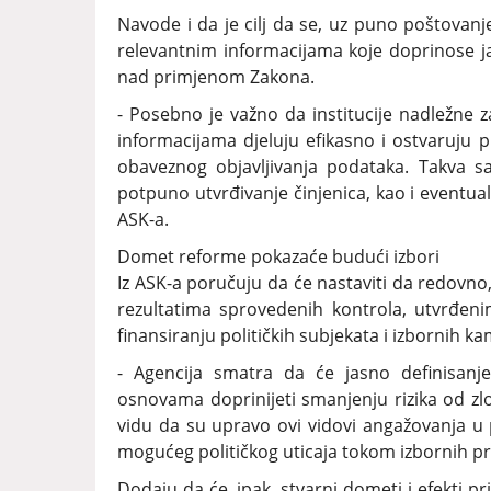
Navode i da je cilj da se, uz puno poštovanj
relevantnim informacijama koje doprinose ja
nad primjenom Zakona.
- Posebno je važno da institucije nadležne
informacijama djeluju efikasno i ostvaruju
obaveznog objavljivanja podataka. Takva s
potpuno utvrđivanje činjenica, kao i eventua
ASK-a.
Domet reforme pokazaće budući izbori
Iz ASK-a poručuju da će nastaviti da redovn
rezultatima sprovedenih kontrola, utvrđe
finansiranju političkih subjekata i izbornih k
- Agencija smatra da će jasno definisan
osnovama doprinijeti smanjenju rizika od zl
vidu da su upravo ovi vidovi angažovanja u 
mogućeg političkog uticaja tokom izbornih pro
Dodaju da će, ipak, stvarni dometi i efekti p