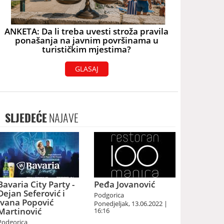
ANKETA: Da li treba uvesti stroža pravila
ponašanja na javnim površinama u
turističkim mjestima?
GLASAJ
SLJEDEĆE
NAJAVE
Bavaria City Party -
Peđa Jovanović
Dejan Seferović i
Podgorica
Ivana Popović
Ponedjeljak, 13.06.2022 |
Martinović
16:16
Podgorica