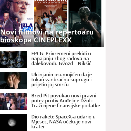
Novi filmovi na repertoaru
bioskopa CINEPLEXX
EPCG: Privremeni prekidi u
napajanju zbog radova na
dalekovodu Gvozd – Nikšić
Ulcinjanin osumnjičen da je
tukao vanbračnu suprugu i
prijetio joj smrću
Bred Pit povukao novi pravni
potez protiv Anđeline Džoli:
Traži njene finansijske podatke
Dio rakete SpaceX-a udario u
Mjesec, NASA očekuje novi
krater