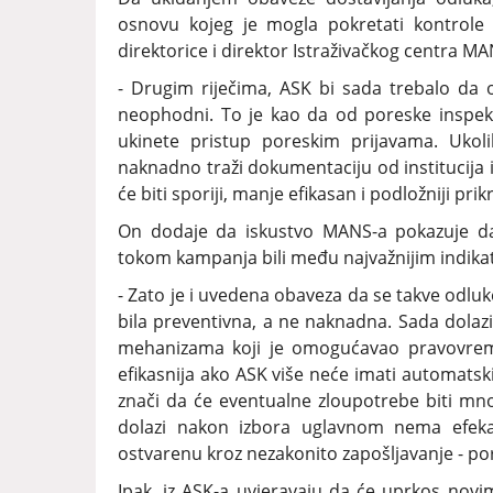
osnovu kojeg je mogla pokretati kontrole 
direktorice i direktor Istraživačkog centra M
- Drugim riječima, ASK bi sada trebalo da o
neophodni. To je kao da od poreske inspekci
ukinete pristup poreskim prijavama. Uko
naknadno traži dokumentaciju od institucija i
će biti sporiji, manje efikasan i podložniji pri
On dodaje da iskustvo MANS-a pokazuje da
tokom kampanja bili među najvažnijim indik
- Zato je i uvedena obaveza da se takve odluk
bila preventivna, a ne naknadna. Sada dolazi
mehanizama koji je omogućavao pravovremen
efikasnija ako ASK više neće imati automatski
znači da će eventualne zloupotrebe biti mno
dolazi nakon izbora uglavnom nema efekat
ostvarenu kroz nezakonito zapošljavanje - po
Ipak, iz ASK-a uvjeravaju da će uprkos novim