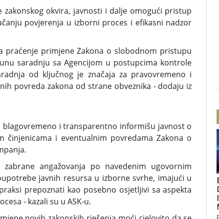
e zakonskog okvira, javnosti i dalje omogući pristup
čanju povjerenja u izborni proces i efikasni nadzor
 za praćenje primjene Zakona o slobodnom pristupu
 punu saradnju sa Agencijom u postupcima kontrole
aradnja od ključnog je značaja za pravovremeno i
lnih povreda zakona od strane obveznika - dodaju iz
o, blagovremeno i transparentno informišu javnost o
nim činjenicama i eventualnim povredama Zakona o
ampanja.
je zabrane angažovanja po navedenim ugovornim
oupotrebe javnih resursa u izborne svrhe, imajući u
praksi prepoznati kao posebno osjetljivi sa aspekta
cesa - kazali su u ASK-u.
rimjene novih zakonskih rješenja moći cjelovito da se