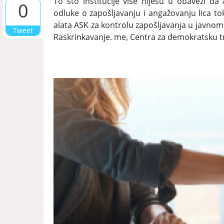
To što institucije više nijesu u obavezi da 
0
odluke o zapošljavanju i angažovanju lica t
alata ASK za kontrolu zapošljavanja u javnom
Tweet
Raskrinkavanje. me, Centra za demokratsku tr