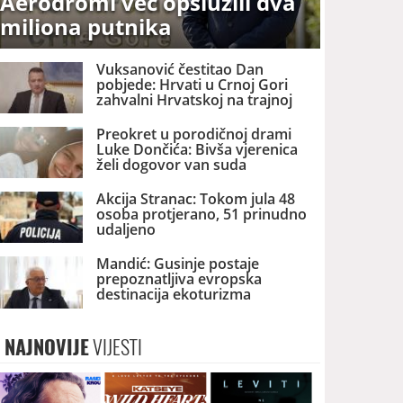
Aerodromi već opslužili dva
miliona putnika
Vuksanović čestitao Dan
pobjede: Hrvati u Crnoj Gori
zahvalni Hrvatskoj na trajnoj
brizi i podršci
Preokret u porodičnoj drami
Luke Dončića: Bivša vjerenica
želi dogovor van suda
Akcija Stranac: Tokom jula 48
osoba protjerano, 51 prinudno
udaljeno
Mandić: Gusinje postaje
prepoznatljiva evropska
destinacija ekoturizma
NAJNOVIJE
VIJESTI