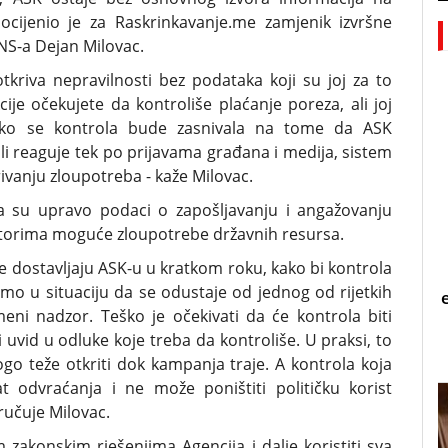
ocijenio je za Raskrinkavanje.me zamjenik izvršne
ANS-a Dejan Milovac.
tkriva nepravilnosti bez podataka koji su joj za to
je očekujete da kontroliše plaćanje poreza, ali joj
liko se kontrola bude zasnivala na tome da ASK
li reaguje tek po prijavama građana i medija, sistem
krivanju zloupotreba - kaže Milovac.
 su upravo podaci o zapošljavanju i angažovanju
atorima moguće zloupotrebe državnih resursa.
e dostavljaju ASK-u u kratkom roku, kako bi kontrola
mo u situaciju da se odustaje od jednog od rijetkih
i nadzor. Teško je očekivati da će kontrola biti
 uvid u odluke koje treba da kontroliše. U praksi, to
go teže otkriti dok kampanja traje. A kontrola koja
 odvraćanja i ne može poništiti političku korist
ručuje Milovac.
 zakonskim rješenjima Agencija i dalje koristiti sva