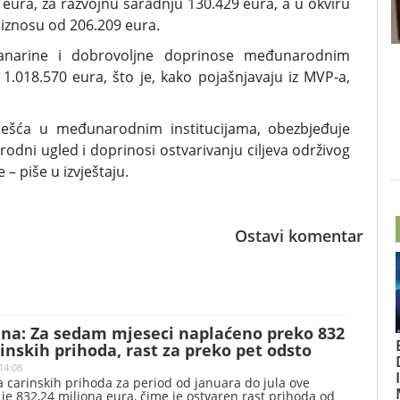
ura, za razvojnu saradnju 130.429 eura, a u okviru
 iznosu od 206.209 eura.
lanarine i dobrovoljne doprinose međunarodnim
 1.018.570 eura, što je, kako pojašnjavaju iz MVP-a,
učešća u međunarodnim institucijama, obezbjeđuje
dni ugled i doprinosi ostvarivanju ciljeva održivog
– piše u izvještaju.
Ostavi komentar
ina: Za sedam mjeseci naplaćeno preko 832
inskih prihoda, rast za preko pet odsto
14:08
 carinskih prihoda za period od januara do jula ove
 je 832,24 miliona eura, čime je ostvaren rast prihoda od