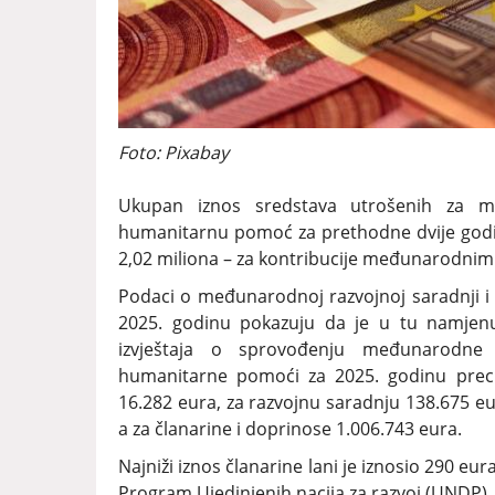
Foto: Pixabay
Ukupan iznos sredstava utrošenih za 
humanitarnu pomoć za prethodne dvije godine
2,02 miliona – za kontribucije međunarodnim
Podaci o međunarodnoj razvojnoj saradnji
2025. godinu pokazuju da je u tu namjenu
izvještaja o sprovođenju međunarodne
humanitarne pomoći za 2025. godinu prec
16.282 eura, za razvojnu saradnju 138.675 e
a za članarine i doprinose 1.006.743 eura.
Najniži iznos članarine lani je iznosio 290 eura
Program Ujedinjenih nacija za razvoj (UNDP).