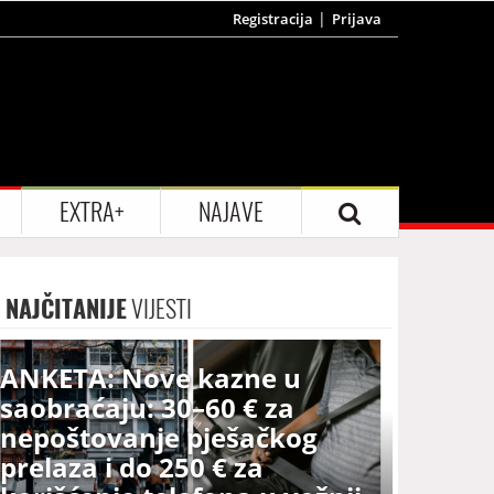
Registracija
Prijava
EXTRA+
NAJAVE
NAJČITANIJE
VIJESTI
ANKETA: Nove kazne u
saobraćaju: 30–60 € za
nepoštovanje pješačkog
prelaza i do 250 € za