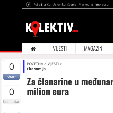
Pošalji priču
Uslovi korišćenja
Marketing
Impressum
VIJESTI
MAGAZIN
0
POČETNA
VIJESTI
Ekonomija
Share
Za članarine u međunar
milion eura
0
Komentari