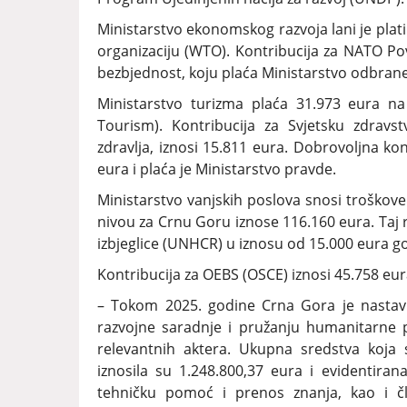
Ministarstvo ekonomskog razvoja lani je plati
organizaciju (WTO). Kontribucija za NATO Pov
bezbjednost, koju plaća Ministarstvo odbrane,
Ministarstvo turizma plaća 31.973 eura na
Tourism). Kontribucija za Svjetsku zdravs
zdravlja, iznosi 15.811 eura. Dobrovoljna kon
eura i plaća je Ministarstvo pravde.
Ministarstvo vanjskih poslova snosi troškove 
nivou za Crnu Goru iznose 116.160 eura. Taj 
izbjeglice (UNHCR) u iznosu od 15.000 eura go
Kontribucija za OEBS (OSCE) iznosi 45.758 eur
– Tokom 2025. godine Crna Gora je nastavi
razvojne saradnje i pružanju humanitarne po
relevantnih aktera. Ukupna sredstva koja
iznosila su 1.248.800,37 eura i evidentir
tehničku pomoć i prenos znanja, kao i č