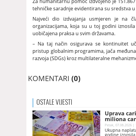
Za humanitarnu pomoć izdvojeno je 151.867 e
tehničke saradnje evidentirana su sredstva u
Najveći dio izdvajanja usmjeren je na č
organizacijama, koja su u toj godini iznosila
uobičajena praksa u svim državama.
– Na taj način osigurava se kontinuitet 
pristup globalnim programima, jača međunaro
razvoja (SDGs) kroz multilateralne mehanizme 
KOMENTARI
(0)
OSTALE
VIJESTI
Uprava car
miliona car
Petak, 07.08.2026 | 
Ukupna naplata
godine iznosila