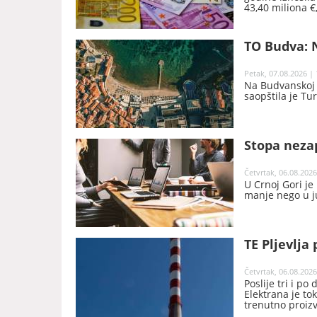
43,40 miliona €
godine, saopšte
TO Budva: N
Petak, 07.08.2026 | 
Na Budvanskoj r
saopštila je Tu
Stopa nezap
Četvrtak, 06.08.2026
U Crnoj Gori je
manje nego u j
TE Pljevlja 
Četvrtak, 06.08.2026
Poslije tri i po
Elektrana je t
trenutno proiz