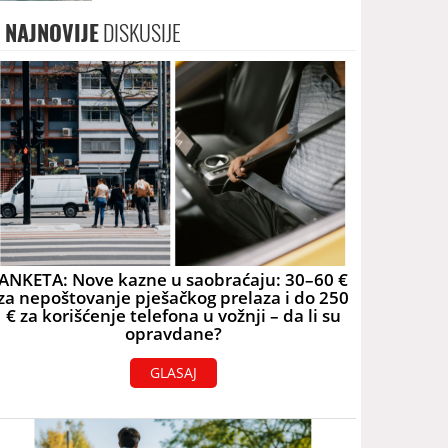
2060. godine
NAJNOVIJE
DISKUSIJE
ANKETA: Nove kazne u saobraćaju: 30–60 €
za nepoštovanje pješačkog prelaza i do 250
€ za korišćenje telefona u vožnji – da li su
opravdane?
GLASAJ