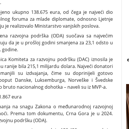
.
vojeno ukupno 138.675 eura, od čega je najveći dio
alnog foruma za mlade diplomate, odnosno Ljetnje
u je realizovalo Ministarstvo vanjskih poslova.
na razvojna podrška (ODA) suočava sa najvećim
zuju da je u prošloj godini smanjena za 23,1 odsto u
. godine.
ica Komiteta za razvojnu podršku (DAC) iznosila je
u ranije bila 215,1 milijardu dolara. Najveći donatori
anjili su izdvajanja, čime su doprinijeli gotovo
 poput Danske, Luksemburga, Norveške i Švedske
o bruto nacionalnog dohotka – naveli su iz MVP-a.
1.867 eura
tupanja na snagu Zakona o međunarodnoj razvojnoj
moći. Prema tom dokumentu, Crna Gora je u 2024.
azvojnu podršku (ODA).