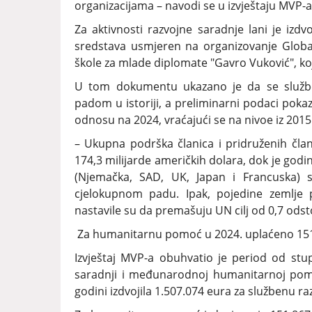
organizacijama – navodi se u izvještaju MVP-a
Za aktivnosti razvojne saradnje lani je izd
sredstava usmjeren na organizovanje Glob
škole za mlade diplomate "Gavro Vuković", koj
U tom dokumentu ukazano je da se službe
padom u istoriji, a preliminarni podaci poka
odnosu na 2024, vraćajući se na nivoe iz 2015
– Ukupna podrška članica i pridruženih član
174,3 milijarde američkih dolara, dok je godin
(Njemačka, SAD, UK, Japan i Francuska) sm
cjelokupnom padu. Ipak, pojedine zemlje
nastavile su da premašuju UN cilj od 0,7 odst
Za humanitarnu pomoć u 2024. uplaćeno 15
Izvještaj MVP-a obuhvatio je period od s
saradnji i međunarodnoj humanitarnoj po
godini izdvojila 1.507.074 eura za službenu r