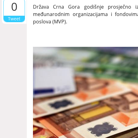
0
Država Crna Gora godišnje prosječno i
međunarodnim organizacijama i fondovima,
Tweet
poslova (MVP).