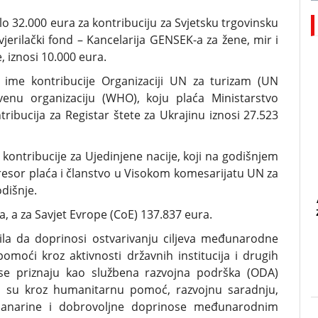
lo 32.000 eura za kontribuciju za Svjetsku trgovinsku
jerilački fond – Kancelarija GENSEK-a za žene, mir i
 iznosi 10.000 eura.
 ime kontribucije Organizaciji UN za turizam (UN
tvenu organizaciju (WHO), koju plaća Ministarstvo
tribucija za Registar štete za Ukrajinu iznosi 27.523
kontribucije za Ujedinjene nacije, koji na godišnjem
resor plaća i članstvo u Visokom komesarijatu UN za
dišnje.
a, a za Savjet Evrope (CoE) 137.837 eura.
la da doprinosi ostvarivanju ciljeva međunarodne
moći kroz aktivnosti državnih institucija i drugih
 se priznaju kao službena razvojna podrška (ODA)
ana su kroz humanitarnu pomoć, razvojnu saradnju,
lanarine i dobrovoljne doprinose međunarodnim