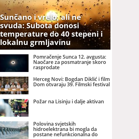
Sunčano i vrelo, ali ne
svuda: Subota donosi
temperature do 40 stepeni i
lokalnu grmljavinu
Pomračenje Sunca 12. avgusta:
Naočare za posmatranje skoro
rasprodate
Herceg Novi: Bogdan Diklić i film
Dom otvaraju 39. Filmski festival
Požar na Lisinju i dalje aktivan
Polovina svjetskih
hidroelektrana bi mogla da
postane nefunkcionalna do