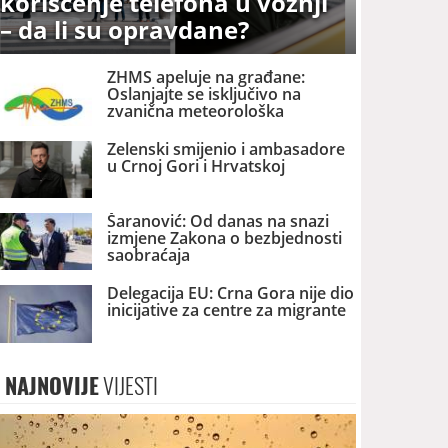
korišćenje telefona u vožnji
– da li su opravdane?
ZHMS apeluje na građane:
Oslanjajte se isključivo na
zvanična meteorološka
upozorenja
Zelenski smijenio i ambasadore
u Crnoj Gori i Hrvatskoj
Šaranović: Od danas na snazi
izmjene Zakona o bezbjednosti
saobraćaja
Delegacija EU: Crna Gora nije dio
inicijative za centre za migrante
NAJNOVIJE
VIJESTI