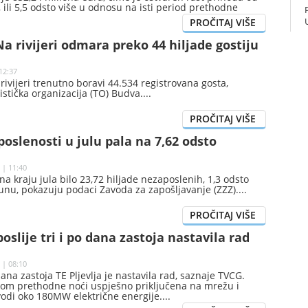
, ili 5,5 odsto više u odnosu na isti period prethodne
no je iz Uprave carina.
a rivijeri odmara preko 44 hiljade gostiju
12:37
ivijeri trenutno boravi 44.534 registrovana gosta,
ristička organizacija (TO) Budva.
oslenosti u julu pala na 7,62 odsto
 | 11:40
 na kraju jula bilo 23,72 hiljade nezaposlenih, 1,3 odsto
unu, pokazuju podaci Zavoda za zapošljavanje (ZZZ).
poslije tri i po dana zastoja nastavila rad
 | 08:10
 dana zastoja TE Pljevlja je nastavila rad, saznaje TVCG.
okom prethodne noći uspješno priključena na mrežu i
vodi oko 180MW električne energije.