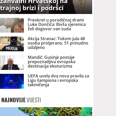
zahvalni Hrvatskoj na
trajnoj brizi i podršci
Preokret u porodičnoj drami
Luke Dončića: Bivša vjerenica
želi dogovor van suda
Akcija Stranac: Tokom jula 48
osoba protjerano, 51 prinudno
udaljeno
Mandić: Gusinje postaje
prepoznatljiva evropska
destinacija ekoturizma
UEFA uvela dva nova pravila za
Ligu šampiona i evropska
takmičenja
NAJNOVIJE
VIJESTI