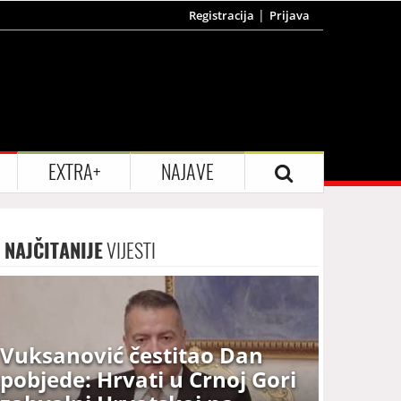
Registracija
Prijava
EXTRA+
NAJAVE
NAJČITANIJE
VIJESTI
Vuksanović čestitao Dan
pobjede: Hrvati u Crnoj Gori