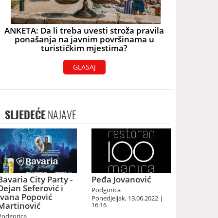
ANKETA: Da li treba uvesti stroža pravila
ponašanja na javnim površinama u
turističkim mjestima?
GLASAJ
SLJEDEĆE
NAJAVE
Bavaria City Party -
Peđa Jovanović
Dejan Seferović i
Podgorica
Ivana Popović
Ponedjeljak, 13.06.2022 |
Martinović
16:16
Podgorica