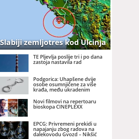
Slabiji zemljotres kod Ulcinja
TE Pljevlja poslije tri i po dana
zastoja nastavila rad
Podgorica: Uhapšene dvije
osobe osumnjičene za više
krađa, među ukradenim
stvarima trotinet, bicikl i 1.100
eura
Novi filmovi na repertoaru
bioskopa CINEPLEXX
EPCG: Privremeni prekidi u
napajanju zbog radova na
dalekovodu Gvozd – Nikšić