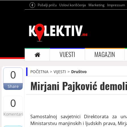
Pošalji priču
Uslovi korišćenja
Marketing
Impressum
VIJESTI
MAGAZIN
0
POČETNA
VIJESTI
Društvo
Mirjani Pajković demol
Share
0
Komentari
Samostalnoj savjetnici Direktorata za u
Ministarstvu manjinskih i ljudskih prava, Mirj