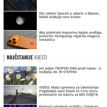
Dio rakete SpaceX-a udario u Mjesec,
NASA očekuje novi krater
Ako planirate kupovinu Apple uređaja,
požurite: Kompanija najavila moguću
nestašicu
NAJČITANIJE
VIJESTI
Još jedan TROPSKI DAN pred nama - U
nedjelju do 39 STEPENI
VIDEO: Maša spremna za takmičenje:
Pogledajte spot kojim će Crnu Goru
predstaviti na izboru za MIS SVIJETA
Đoković oduševio publiku: Zapjevao