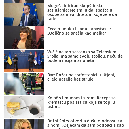
Mugoša inicirao skupštinsko
saslušanje: Ne smiju da ispaštaju
osobe sa invaliditetom koje žele da
rade
Ceca o unuku Ilijanu i Anastasiji:
„Odlično se snašla kao majka“
Vučić nakon sastanka sa Zelenskim:
Srbija ima samo svoju stolicu, neću da
budem ničija marioneta
Bar: Požar na trafostanici u Utjehi,
cijelo naselje bez struje
Kolač s limunom i sirom: Recept za
kremastu poslasticu koja se topi u
ustima
Britni Spirs otvorila dušu o odnosu sa
sinom: „Osjećam da sam podbacila kao