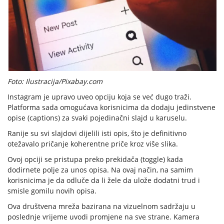
Foto: Ilustracija/Pixabay.com
Instagram je upravo uveo opciju koja se već dugo traži.
Platforma sada omogućava korisnicima da dodaju jedinstvene
opise (captions) za svaki pojedinačni slajd u karuselu.
Ranije su svi slajdovi dijelili isti opis, što je definitivno
otežavalo pričanje koherentne priče kroz više slika.
Ovoj opciji se pristupa preko prekidača (toggle) kada
dodirnete polje za unos opisa. Na ovaj način, na samim
korisnicima je da odluče da li žele da ulože dodatni trud i
smisle gomilu novih opisa.
Ova društvena mreža bazirana na vizuelnom sadržaju u
poslednje vrijeme uvodi promjene na sve strane. Kamera