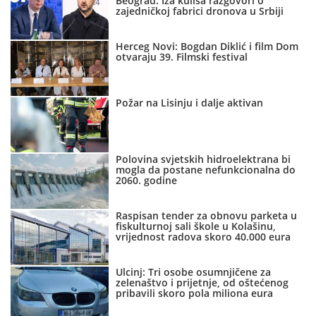
Beograd: Iza kulisa razgovori o
zajedničkoj fabrici dronova u Srbiji
Herceg Novi: Bogdan Diklić i film Dom
otvaraju 39. Filmski festival
Požar na Lisinju i dalje aktivan
Polovina svjetskih hidroelektrana bi
mogla da postane nefunkcionalna do
2060. godine
Raspisan tender za obnovu parketa u
fiskulturnoj sali škole u Kolašinu,
vrijednost radova skoro 40.000 eura
Ulcinj: Tri osobe osumnjičene za
zelenaštvo i prijetnje, od oštećenog
pribavili skoro pola miliona eura