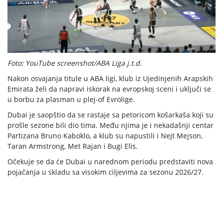
Foto: YouTube screenshot/ABA Liga j.t.d.
Nakon osvajanja titule u ABA ligi, klub iz Ujedinjenih Arapskih
Emirata želi da napravi iskorak na evropskoj sceni i uključi se
u borbu za plasman u plej-of Evrolige.
Dubai je saopštio da se rastaje sa petoricom košarkaša koji su
prošle sezone bili dio tima. Među njima je i nekadašnji centar
Partizana Bruno Kaboklo, a klub su napustili i Nejt Mejson,
Taran Armstrong, Met Rajan i Bugi Elis.
Očekuje se da će Dubai u narednom periodu predstaviti nova
pojačanja u skladu sa visokim ciljevima za sezonu 2026/27.