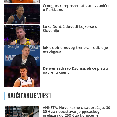
Crnogorski reprezentativac i zvanično
u Partizanu
Luka Dončić dovodi Lejkerse u
Sloveniju
Jokić dobio novog trenera – odbio je
evroligaša
Denver zadržao Džonsa, ali će platiti
paprenu cijenu
NAJČITANIJE
VIJESTI
ANKETA: Nove kazne u saobraćaju: 30–
60 € za nepoštovanje pješačkog
prelaza i do 250 € za korišćenje