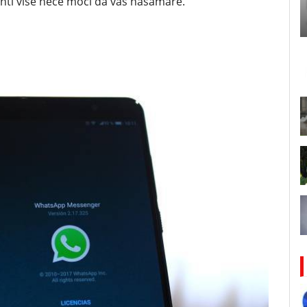
ti više neće moći da vas nasamare.