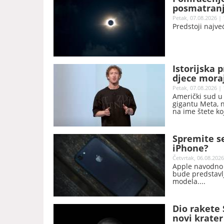
posmatranj
Petak, 07.08.2026 | 
Predstoji najv
Istorijska 
djece moraj
Petak, 07.08.2026 | 
Američki sud u
gigantu Meta, n
na ime štete ko
sigurnosti mlad
Spremite s
iPhone?
Četvrtak, 06.08.2026
Apple navodno t
bude predstavl
modela.
Dio rakete
novi krater