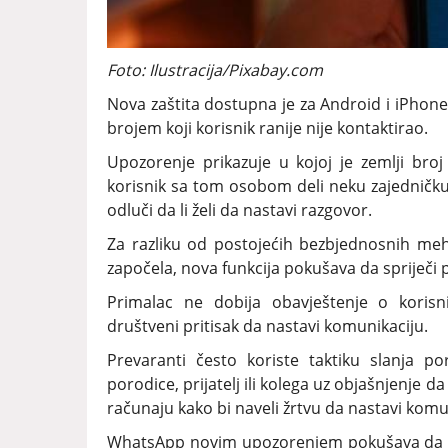
Foto: Ilustracija/Pixabay.com
Nova zaštita dostupna je za Android i iPhone 
brojem koji korisnik ranije nije kontaktirao.
Upozorenje prikazuje u kojoj je zemlji broj
korisnik sa tom osobom deli neku zajedničku
odluči da li želi da nastavi razgovor.
Za razliku od postojećih bezbjednosnih meh
započela, nova funkcija pokušava da spriječi 
Primalac ne dobija obavještenje o korisni
društveni pritisak da nastavi komunikaciju.
Prevaranti često koriste taktiku slanja p
porodice, prijatelj ili kolega uz objašnjenje 
računaju kako bi naveli žrtvu da nastavi komu
WhatsApp novim upozorenjem pokušava da pr