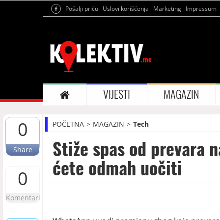
Pošalji priču
Uslovi korišćenja
Marketing
Impressum
VIJESTI
MAGAZIN
0
POČETNA
MAGAZIN
Tech
Stiže spas od prevara
Share
ćete odmah uočiti
0
Komentari