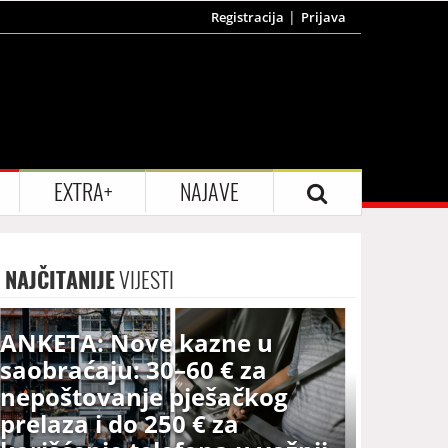
Registracija
Prijava
EXTRA+
NAJAVE
NAJČITANIJE
VIJESTI
ANKETA: Nove kazne u
saobraćaju: 30–60 € za
nepoštovanje pješačkog
prelaza i do 250 € za