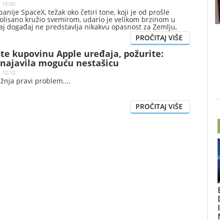
| 15:00
anije SpaceX, težak oko četiri tone, koji je od prošle
olisano kružio svemirom, udario je velikom brzinom u
aj događaj ne predstavlja nikakvu opasnost za Zemlju,
u da je na površini Zemljinog prirodnog satelita nastao
te kupovinu Apple uređaja, požurite:
najavila moguću nestašicu
| 12:10
žnja pravi problem.