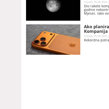
Srijeda, 05.08.2026 
Dio rakete komp
godine nekontr
Mjesec. Iako ov
naučnici očekuj
novi krater.
Ako planira
Kompanija 
Srijeda, 05.08.2026 
Rekordna potra