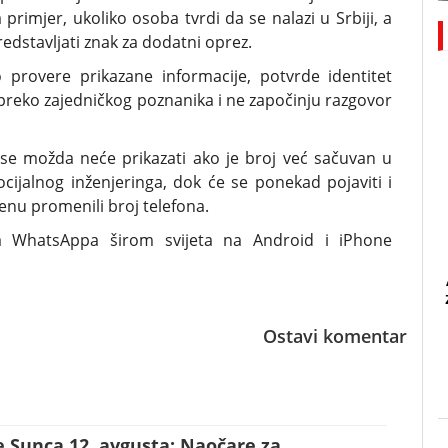
primjer, ukoliko osoba tvrdi da se nalazi u Srbiji, a
redstavljati znak za dodatni oprez.
o provere prikazane informacije, potvrde identitet
preko zajedničkog poznanika i ne započinju razgovor
 se možda neće prikazati ako je broj već sačuvan u
ocijalnog inženjeringa, dok će se ponekad pojaviti i
nu promenili broj telefona.
ma WhatsAppa širom svijeta na Android i iPhone
Ostavi komentar
 Sunca 12. avgusta: Naočare za