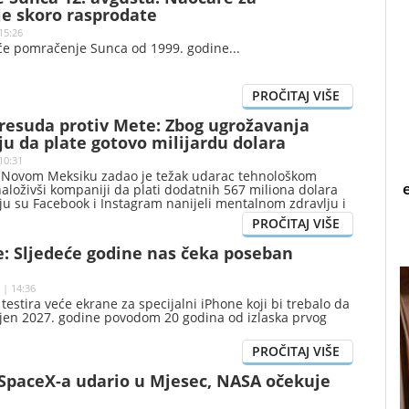
e skoro rasprodate
15:26
eće pomračenje Sunca od 1999. godine
presuda protiv Mete: Zbog ugrožavanja
u da plate gotovo milijardu dolara
10:31
 Novom Meksiku zadao je težak udarac tehnološkom
aloživši kompaniji da plati dodatnih 567 miliona dolara
ju su Facebook i Instagram nanijeli mentalnom zdravlju i
ih.
e: Sljedeće godine nas čeka poseban
 | 14:36
estira veće ekrane za specijalni iPhone koji bi trebalo da
jen 2027. godine povodom 20 godina od izlaska prvog
 SpaceX-a udario u Mjesec, NASA očekuje