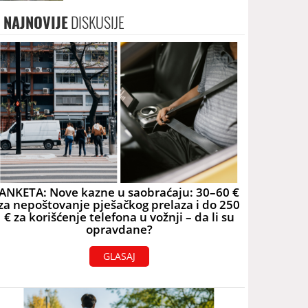
skoro 40.000 eura
NAJNOVIJE
DISKUSIJE
ANKETA: Nove kazne u saobraćaju: 30–60 €
za nepoštovanje pješačkog prelaza i do 250
€ za korišćenje telefona u vožnji – da li su
opravdane?
GLASAJ