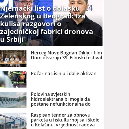
Njemački list o dolasku
Zelenskog u Beograd: Iza
kulisa razgovori o
zajedničkoj fabrici dronova
u Srbiji
Herceg Novi: Bogdan Diklić i film
Dom otvaraju 39. Filmski festival
Požar na Lisinju i dalje aktivan
Polovina svjetskih
hidroelektrana bi mogla da
postane nefunkcionalna do
2060. godine
Raspisan tender za obnovu
parketa u fiskulturnoj sali škole
u Kolašinu, vrijednost radova