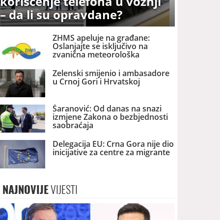
korišćenje telefona u vožnji
– da li su opravdane?
ZHMS apeluje na građane:
Oslanjajte se isključivo na
zvanična meteorološka
upozorenja
Zelenski smijenio i ambasadore
u Crnoj Gori i Hrvatskoj
Šaranović: Od danas na snazi
izmjene Zakona o bezbjednosti
saobraćaja
Delegacija EU: Crna Gora nije dio
inicijative za centre za migrante
NAJNOVIJE
VIJESTI