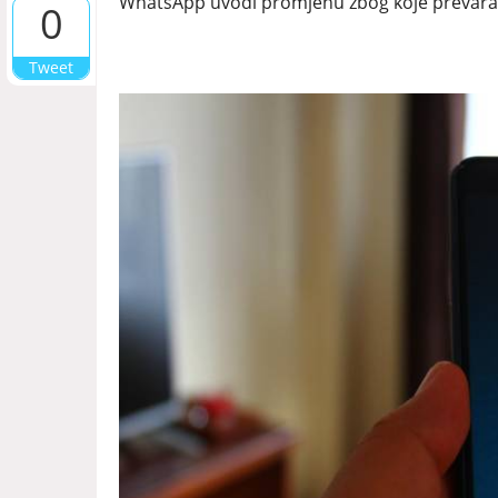
WhatsApp uvodi promjenu zbog koje prevaran
0
Tweet