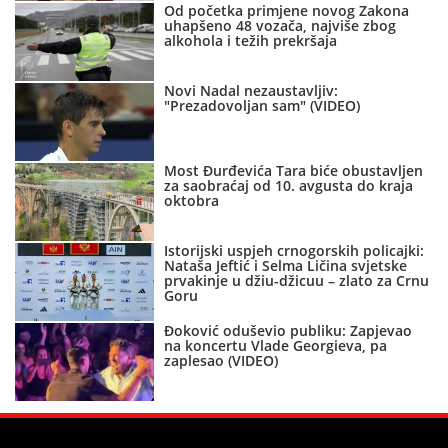
Od početka primjene novog Zakona
uhapšeno 48 vozača, najviše zbog
alkohola i težih prekršaja
Novi Nadal nezaustavljiv:
"Prezadovoljan sam" (VIDEO)
Most Đurđevića Tara biće obustavljen
za saobraćaj od 10. avgusta do kraja
oktobra
Istorijski uspjeh crnogorskih policajki:
Nataša Jeftić i Selma Ličina svjetske
prvakinje u džiu-džicuu – zlato za Crnu
Goru
Đoković oduševio publiku: Zapjevao
na koncertu Vlade Georgieva, pa
zaplesao (VIDEO)