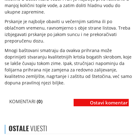
manjoj količini tople vode, a zatim doliti hladnu vodu do
ukupne zapremine.
Prskanje je najbolje obaviti u večernjim satima ili po
oblačnom vremenu, ravnomjerno s obje strane listova. Treba
izbjegavati prskanje po jakom suncu i ne prekoračivati
preporučenu dozu.
Mnogi baštovani smatraju da ovakva prihrana može
doprinijeti stvaranju kvalitetnijih krtola bogatih skrobom, koje
se lakše čuvaju tokom zime. Ipak, stručnjaci napominju da
folijarna prihrana nije zamjena za redovno zalijevanje,
kvalitetno zemljište, nagrtanje i zaštitu od štetočina, već samo
dopuna pravilnoj njezi biljke.
KOMENTARI
(0)
Ostavi komentar
OSTALE
VIJESTI