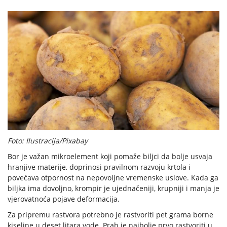
Foto: Ilustracija/Pixabay
Bor je važan mikroelement koji pomaže biljci da bolje usvaja
hranjive materije, doprinosi pravilnom razvoju krtola i
povećava otpornost na nepovoljne vremenske uslove. Kada ga
biljka ima dovoljno, krompir je ujednačeniji, krupniji i manja je
vjerovatnoća pojave deformacija.
Za pripremu rastvora potrebno je rastvoriti pet grama borne
kiseline u deset litara vode. Prah je najbolje prvo rastvoriti u