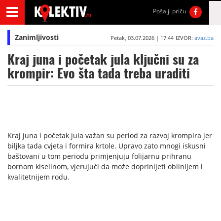
Pošalji priču
Zanimljivosti
Petak, 03.07.2026 | 17:44
IZVOR:
avaz.ba
Kraj juna i početak jula ključni su za
krompir: Evo šta tada treba uraditi
Kraj juna i početak jula važan su period za razvoj krompira jer
biljka tada cvjeta i formira krtole. Upravo zato mnogi iskusni
baštovani u tom periodu primjenjuju folijarnu prihranu
bornom kiselinom, vjerujući da može doprinijeti obilnijem i
kvalitetnijem rodu.