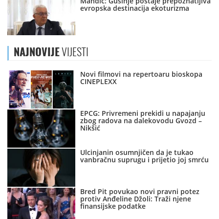
Mandić: Gusinje postaje prepoznatljiva
evropska destinacija ekoturizma
NAJNOVIJE
VIJESTI
Novi filmovi na repertoaru bioskopa
CINEPLEXX
EPCG: Privremeni prekidi u napajanju
zbog radova na dalekovodu Gvozd –
Nikšić
Ulcinjanin osumnjičen da je tukao
vanbračnu suprugu i prijetio joj smrću
Bred Pit povukao novi pravni potez
protiv Anđeline Džoli: Traži njene
finansijske podatke