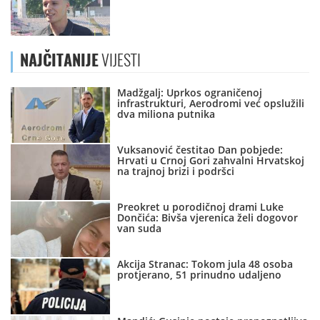
NAJČITANIJE
VIJESTI
Madžgalj: Uprkos ograničenoj
infrastrukturi, Aerodromi već opslužili
dva miliona putnika
Vuksanović čestitao Dan pobjede:
Hrvati u Crnoj Gori zahvalni Hrvatskoj
na trajnoj brizi i podršci
Preokret u porodičnoj drami Luke
Dončića: Bivša vjerenica želi dogovor
van suda
Akcija Stranac: Tokom jula 48 osoba
protjerano, 51 prinudno udaljeno