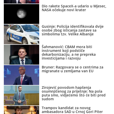
Dio rakete SpaceX-a udario u Mjesec,
NASA očekuje novi krater
Gusinje: Policija identifikovala dvije
osobe zbog isticanja zastave sa
simbolima tzv. Velike Albanije
Šahmanović: CBAM mora biti
instrument koji podstiče
dekarbonizaciju, a ne prepreka
investicijama i razvoju
Bruner: Razgovara se o centrima za
migranate u zemljama van EU
Zirojević povodom hapšenja
osumnjičenog za prijetnje: Na pola
puta smo, vidjećemo što će biti pred
sudom
Trampov kandidat za novog
ambasadora SAD u Crnoj Gori Piter