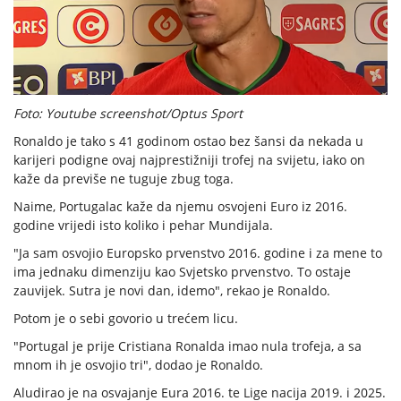
Foto: Youtube screenshot/Optus Sport
Ronaldo je tako s 41 godinom ostao bez šansi da nekada u
karijeri podigne ovaj najprestižniji trofej na svijetu, iako on
kaže da previše ne tuguje zbug toga.
Naime, Portugalac kaže da njemu osvojeni Euro iz 2016.
godine vrijedi isto koliko i pehar Mundijala.
"Ja sam osvojio Europsko prvenstvo 2016. godine i za mene to
ima jednaku dimenziju kao Svjetsko prvenstvo. To ostaje
zauvijek. Sutra je novi dan, idemo", rekao je Ronaldo.
Potom je o sebi govorio u trećem licu.
"Portugal je prije Cristiana Ronalda imao nula trofeja, a sa
mnom ih je osvojio tri", dodao je Ronaldo.
Aludirao je na osvajanje Eura 2016. te Lige nacija 2019. i 2025.