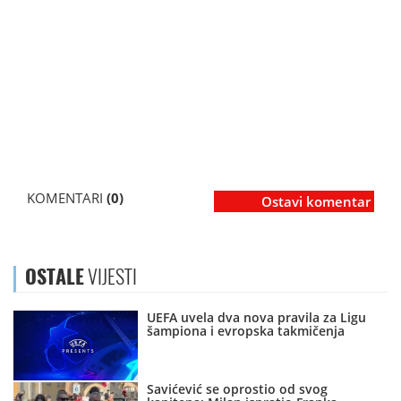
KOMENTARI
(0)
Ostavi komentar
OSTALE
VIJESTI
UEFA uvela dva nova pravila za Ligu
šampiona i evropska takmičenja
Savićević se oprostio od svog