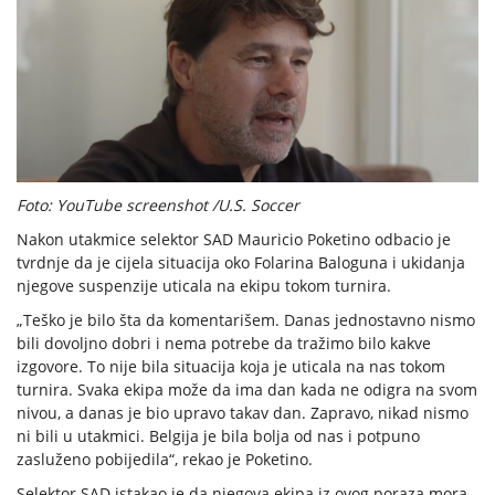
Foto: YouTube screenshot /U.S. Soccer
Nakon utakmice selektor SAD Mauricio Poketino odbacio je
tvrdnje da je cijela situacija oko Folarina Baloguna i ukidanja
njegove suspenzije uticala na ekipu tokom turnira.
„Teško je bilo šta da komentarišem. Danas jednostavno nismo
bili dovoljno dobri i nema potrebe da tražimo bilo kakve
izgovore. To nije bila situacija koja je uticala na nas tokom
turnira. Svaka ekipa može da ima dan kada ne odigra na svom
nivou, a danas je bio upravo takav dan. Zapravo, nikad nismo
ni bili u utakmici. Belgija je bila bolja od nas i potpuno
zasluženo pobijedila“, rekao je Poketino.
Selektor SAD istakao je da njegova ekipa iz ovog poraza mora