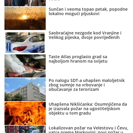
Sunčan i veoma topao petak, popodne
lokalno mogući pljuskovi
Saobraćajne nezgode kod Vranjine i
Velikog pijeska, dvoje povrijeđenih
Taste Atlas proglasio grad sa
najboljom hranom na svijetu
Po nalogu SDT-a uhapšen maloljetnik
zbog sumnje na vrbovanje i
obučavanje za terorizam
Uhapšena Nikšićanka: Osumnjičena da
je izazvala požar na ugostiteljskom
objektu u tom gradu
Lokalizovan požar na Velestovu i Čevu,
vatra prema Markovini; novi požar u