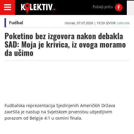
Pošalji priču
Fudbal
Utorak, 07.07.2026 | 19:59
IZVOR:
cdm.me
Poketino bez izgovora nakon debakla
SAD: Moja je krivica, iz ovoga moramo
da učimo
Fudbalska reprezentacija Sjedinjenih Američkih Država
završila je nastup na Svjetskom prvenstvu ubjedljivim
porazom od Belgije 4:1 u osmini finala.