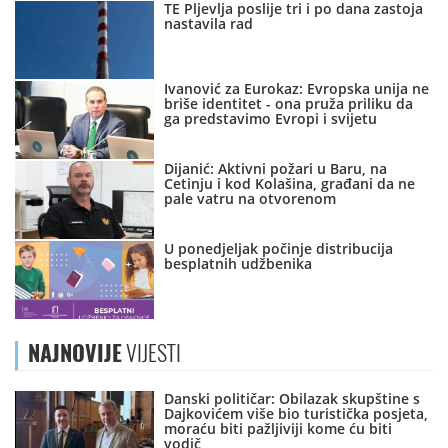
TE Pljevlja poslije tri i po dana zastoja
nastavila rad
Ivanović za Eurokaz: Evropska unija ne
briše identitet - ona pruža priliku da
ga predstavimo Evropi i svijetu
Dijanić: Aktivni požari u Baru, na
Cetinju i kod Kolašina, građani da ne
pale vatru na otvorenom
U ponedjeljak počinje distribucija
besplatnih udžbenika
NAJNOVIJE
VIJESTI
Danski političar: Obilazak skupštine s
Dajkovićem više bio turistička posjeta,
moraću biti pažljiviji kome ću biti
vodič