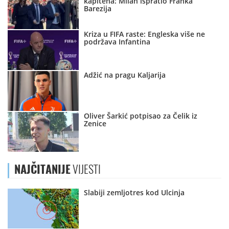
kapitena: Milan ispratio Franka
Barezija
Kriza u FIFA raste: Engleska više ne
podržava Infantina
Adžić na pragu Kaljarija
Oliver Šarkić potpisao za Čelik iz
Zenice
NAJČITANIJE
VIJESTI
Slabiji zemljotres kod Ulcinja