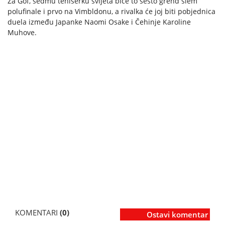
Za Gof, sedmu teniserku svijeta biće to šesto grend slem
polufinale i prvo na Vimbldonu, a rivalka će joj biti pobjednica
duela između Japanke Naomi Osake i Čehinje Karoline
Muhove.
KOMENTARI
(0)
Ostavi komentar