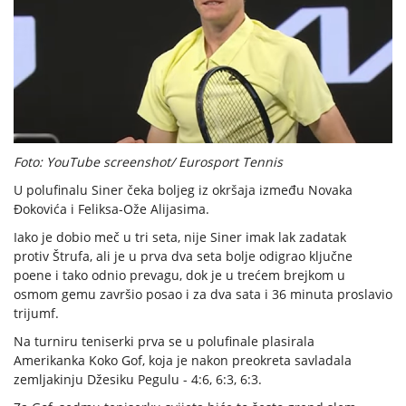
Foto: YouTube screenshot/ Eurosport Tennis
U polufinalu Siner čeka boljeg iz okršaja između Novaka
Đokovića i Feliksa-Ože Alijasima.
Iako je dobio meč u tri seta, nije Siner imak lak zadatak
protiv Štrufa, ali je u prva dva seta bolje odigrao ključne
poene i tako odnio prevagu, dok je u trećem brejkom u
osmom gemu završio posao i za dva sata i 36 minuta proslavio
trijumf.
Na turniru teniserki prva se u polufinale plasirala
Amerikanka Koko Gof, koja je nakon preokreta savladala
zemljakinju Džesiku Pegulu - 4:6, 6:3, 6:3.