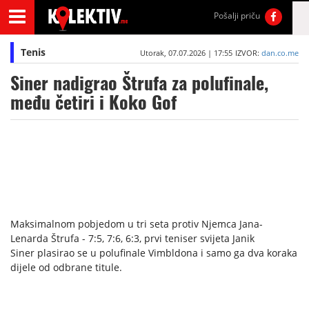
Pošalji priču
Tenis
Utorak, 07.07.2026 | 17:55
IZVOR:
dan.co.me
Siner nadigrao Štrufa za polufinale,
među četiri i Koko Gof
Maksimalnom pobjedom u tri seta protiv Njemca Jana-
Lenarda Štrufa - 7:5, 7:6, 6:3, prvi teniser svijeta Janik
Siner plasirao se u polufinale Vimbldona i samo ga dva koraka
dijele od odbrane titule.