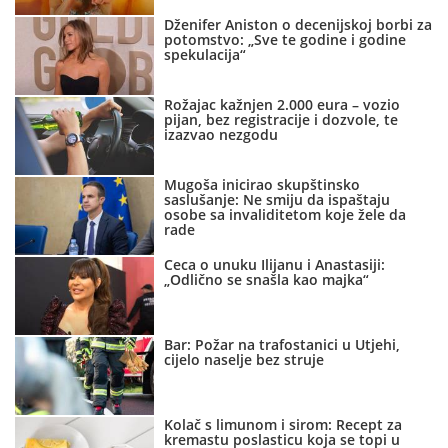
Dženifer Aniston o decenijskoj borbi za
potomstvo: „Sve te godine i godine
spekulacija“
Rožajac kažnjen 2.000 eura – vozio
pijan, bez registracije i dozvole, te
izazvao nezgodu
Mugoša inicirao skupštinsko
saslušanje: Ne smiju da ispaštaju
osobe sa invaliditetom koje žele da
rade
Ceca o unuku Ilijanu i Anastasiji:
„Odlično se snašla kao majka“
Bar: Požar na trafostanici u Utjehi,
cijelo naselje bez struje
Kolač s limunom i sirom: Recept za
kremastu poslasticu koja se topi u