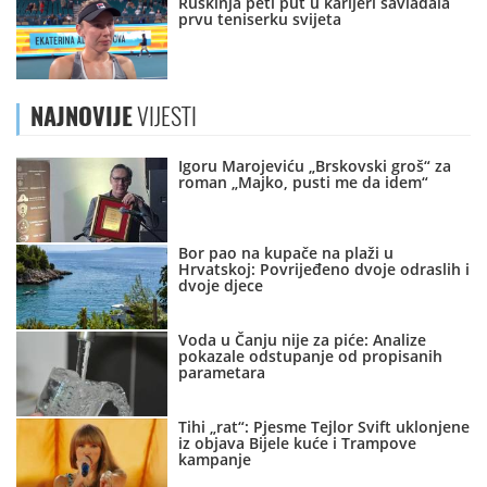
Ruskinja peti put u karijeri savladala
prvu teniserku svijeta
NAJNOVIJE
VIJESTI
Igoru Marojeviću „Brskovski groš“ za
roman „Majko, pusti me da idem“
Bor pao na kupače na plaži u
Hrvatskoj: Povrijeđeno dvoje odraslih i
dvoje djece
Voda u Čanju nije za piće: Analize
pokazale odstupanje od propisanih
parametara
Tihi „rat“: Pjesme Tejlor Svift uklonjene
iz objava Bijele kuće i Trampove
kampanje