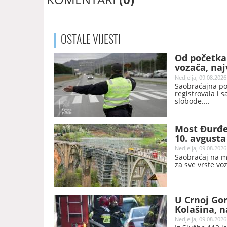
OSTALE
VIJESTI
Od početka
vozača, naj
Nedjelja, 09.08.2026
Saobraćajna pol
registrovala i 
slobode.
Most Đurđev
10. avgusta
Nedjelja, 09.08.2026
Saobraćaj na m
za sve vrste vo
U Crnoj Gor
Kolašina, n
Nedjelja, 09.08.2026