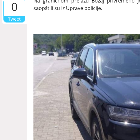
Na graničnom prelazu Božaj privremeno je
0
saopštili su iz Uprave policije.
Tweet