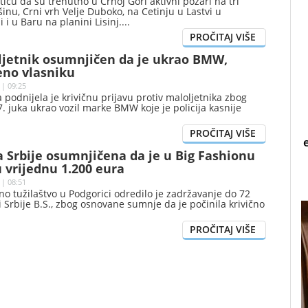
tiču da su trenutno u Crnoj Gori aktivni požari na tri
šinu, Crni vrh Velje Duboko, na Cetinju u Lastvi u
 i u Baru na planini Lisinj.
oljetnik osumnjičen da je ukrao BMW,
eno vlasniku
 | 09:25
a podnijela je krivičnu prijavu protiv maloljetnika zbog
. juka ukrao vozil marke BMW koje je policija kasnije
 Srbije osumnjičena da je u Big Fashionu
 vrijednu 1.200 eura
 | 08:51
 tužilaštvo u Podgorici odredilo je zadržavanje do 72
i Srbije B.S., zbog osnovane sumnje da je počinila krivično