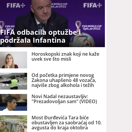
FIFA odbacila optužbe i
podržala Infantina
Horoskopski znak koji ne kaže
uvek sve što misli
Od početka primjene novog
Zakona uhapšeno 48 vozača,
najviše zbog alkohola i težih
prekršaja
Novi Nadal nezaustavljiv:
"Prezadovoljan sam" (VIDEO)
Most Đurđevića Tara biće
obustavljen za saobraćaj od 10.
avgusta do kraja oktobra