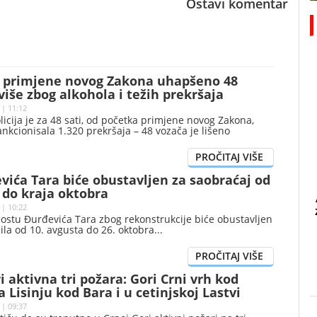
Ostavi komentar
 primjene novog Zakona uhapšeno 48
više zbog alkohola i težih prekršaja
 | 11:12
icija je za 48 sati, od početka primjene novog Zakona,
sankcionisala 1.320 prekršaja – 48 vozača je lišeno
ića Tara biće obustavljen za saobraćaj od
 do kraja oktobra
 | 10:22
ostu Đurđevića Tara zbog rekonstrukcije biće obustavljen
zila od 10. avgusta do 26. oktobra
i aktivna tri požara: Gori Crni vrh kod
a Lisinju kod Bara i u cetinjskoj Lastvi
 | 09:37