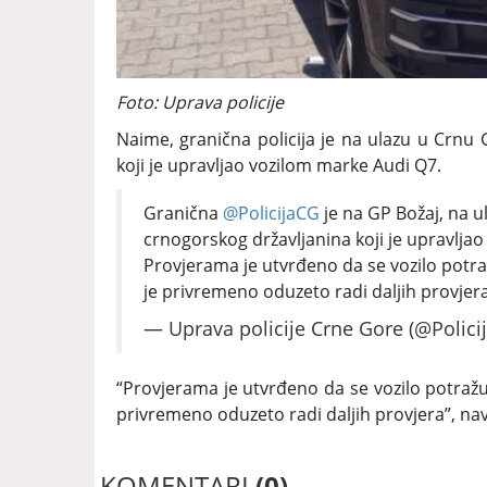
Foto: Uprava policije
Naime, granična policija je na ulazu u Crnu G
koji je upravljao vozilom marke Audi Q7.
Granična
@PolicijaCG
je na GP Božaj, na ula
crnogorskog državljanina koji je upravlja
Provjerama je utvrđeno da se vozilo potra
je privremeno oduzeto radi daljih provjer
— Uprava policije Crne Gore (@Polic
“Provjerama je utvrđeno da se vozilo potraž
privremeno oduzeto radi daljih provjera”, navo
KOMENTARI
(0)