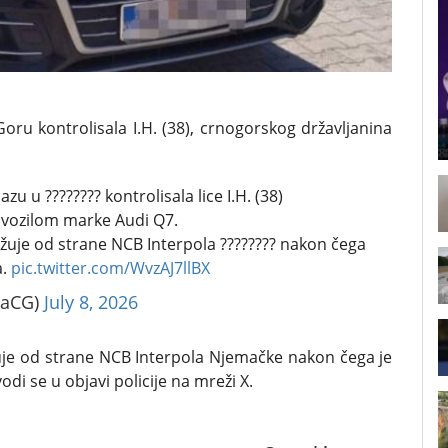
oru kontrolisala I.H. (38), crnogorskog državljanina
zu u ???????? kontrolisala lice I.H. (38)
o vozilom marke Audi Q7.
žuje od strane NCB Interpola ???????? nakon čega
a.
pic.twitter.com/WvzAJ7llBX
ijaCG)
July 8, 2026
uje od strane NCB Interpola Njemačke nakon čega je
di se u objavi policije na mreži X.