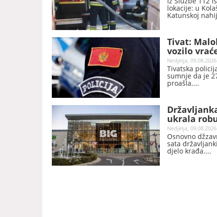
Iz Službe 112 is
lokacije: u Kola
Katunskoj nahiji
Tivat: Mal
vozilo vrać
Nedjelja, 09.08.2026
Tivatska policij
sumnje da je 27
proašla.
Državljanka
ukrala robu
Nedjelja, 09.08.2026
Osnovno džzavno
sata državljank
djelo krađa.