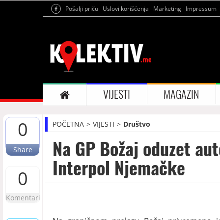
Pošalji priču
Uslovi korišćenja
Marketing
Impressum
VIJESTI
MAGAZIN
0
POČETNA
VIJESTI
Društvo
Na GP Božaj oduzet aut
Share
Interpol Njemačke
0
Komentari