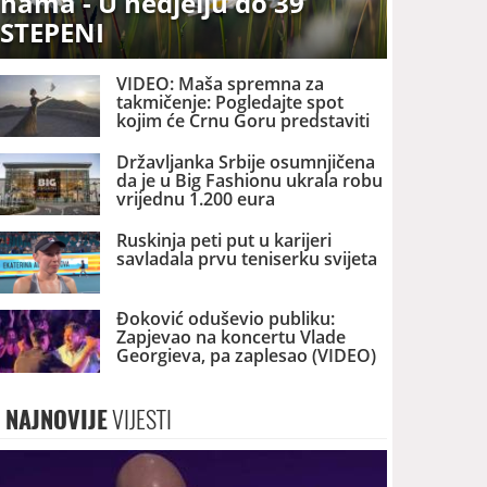
nama - U nedjelju do 39
STEPENI
VIDEO: Maša spremna za
takmičenje: Pogledajte spot
kojim će Crnu Goru predstaviti
na izboru za MIS SVIJETA
Državljanka Srbije osumnjičena
da je u Big Fashionu ukrala robu
vrijednu 1.200 eura
Ruskinja peti put u karijeri
savladala prvu teniserku svijeta
Đoković oduševio publiku:
Zapjevao na koncertu Vlade
Georgieva, pa zaplesao (VIDEO)
NAJNOVIJE
VIJESTI