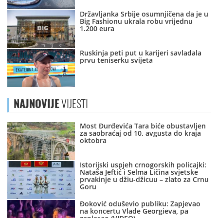
Državljanka Srbije osumnjičena da je u
Big Fashionu ukrala robu vrijednu
1.200 eura
Ruskinja peti put u karijeri savladala
prvu teniserku svijeta
NAJNOVIJE
VIJESTI
Most Đurđevića Tara biće obustavljen
za saobraćaj od 10. avgusta do kraja
oktobra
Istorijski uspjeh crnogorskih policajki:
Nataša Jeftić i Selma Ličina svjetske
prvakinje u džiu-džicuu – zlato za Crnu
Goru
Đoković oduševio publiku: Zapjevao
na koncertu Vlade Georgieva, pa