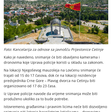
Foto: Kancelarija za odnose sa javnošću Prijestonice Cetinje
Kako je navedeno, snimanje će biti obavljeno kamerama i
dronovima koje Uprava policije koristi u skladu sa zakonom.
Na lokaciji Njegoševog mauzoleja na Lovćenu snimanje će
trajati od 15 do 17 časova, dok će na lokaciji rezidencije
predsjednika Crne Gore – Plavog dvorca na Cetinju biti
organizovano od 17 do 23 časa.
Iz Uprave policije navode da vrijeme snimanja može biti
produženo ukoliko za to bude potrebe.
Istovremeno, građanima i pravnim licima neće biti dozvoljeno
snimanje niti letenje bespilotnim letjelicama – dronovima