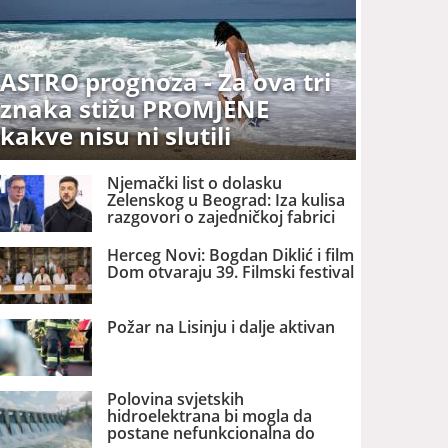
ASTRO prognoza - Za ova tri
znaka stižu PROMJENE
kakve nisu ni slutili
Njemački list o dolasku
Zelenskog u Beograd: Iza kulisa
razgovori o zajedničkoj fabrici
dronova u Srbiji
Herceg Novi: Bogdan Diklić i film
Dom otvaraju 39. Filmski festival
Požar na Lisinju i dalje aktivan
Polovina svjetskih
hidroelektrana bi mogla da
postane nefunkcionalna do