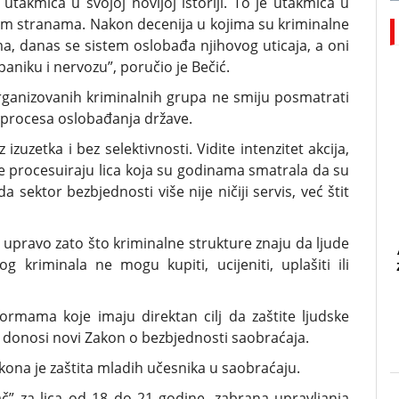
takmica u svojoj novijoj istoriji. To je utakmica u
nim stranama. Nakon decenija u kojima su kriminalne
ama, danas se sistem oslobađa njihovog uticaja, a oni
 paniku i nervozu”, poručio je Bečić.
organizovanih kriminalnih grupa ne smiju posmatrati
og procesa oslobađanja države.
izuzetka i bez selektivnosti. Vidite intenzitet akcija,
e procesuiraju lica koja su godinama smatrala da su
da sektor bezbjednosti više nije ničiji servis, već štit
 upravo zato što kriminalne strukture znaju da ljude
 kriminala ne mogu kupiti, ucijeniti, uplašiti ili
rmama koje imaju direktan cilj da zaštite ljudske
je donosi novi Zakon o bezbjednosti saobraćaja.
zakona je zaštita mladih učesnika u saobraćaju.
č” za lica od 18 do 21 godine, zabrana upravljanja