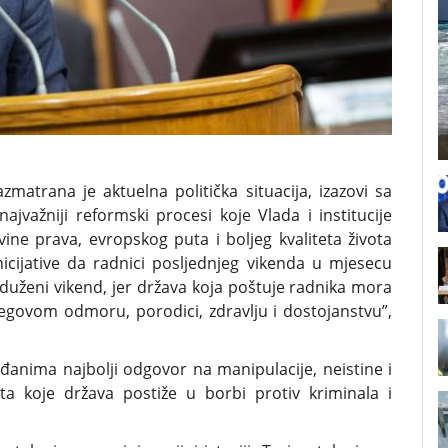
trana je aktuelna politička situacija, izazovi sa
najvažniji reformski procesi koje Vlada i institucije
vine prava, evropskog puta i boljeg kvaliteta života
cijative da radnici posljednjeg vikenda u mjesecu
uženi vikend, jer država koja poštuje radnika mora
jegovom odmoru, porodici, zdravlju i dostojanstvu”,
ađanima najbolji odgovor na manipulacije, neistine i
ata koje država postiže u borbi protiv kriminala i