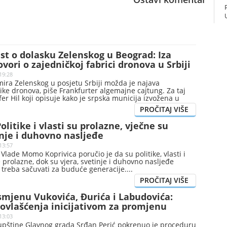
st o dolasku Zelenskog u Beograd: Iza
ovori o zajedničkoj fabrici dronova u Srbiji
19:28
ira Zelenskog u posjetu Srbiji možda je najava
ike dronova, piše Frankfurter algemajne cajtung. Za taj
ofer Hil koji opisuje kako je srpska municija izvožena u
olitike i vlasti su prolazne, vječne su
inje i duhovno nasljeđe
13:57
Vlade Momo Koprivica poručio je da su politike, vlasti i
prolazne, dok su vjera, svetinje i duhovno nasljeđe
e treba sačuvati za buduće generacije.
 smjenu Vukovića, Đurića i Labudovića:
 ovlašćenja inicijativom za promjenu
13:03
upštine Glavnog grada Srđan Perić pokrenuo je proceduru