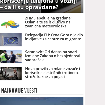
korišćenje telefona u vožnji
– da li su opravdane?
ZHMS apeluje na građane:
Oslanjajte se isključivo na
zvanična meteorološka
upozorenja
Delegacija EU: Crna Gora nije dio
inicijative za centre za migrante
Šaranović: Od danas na snazi
izmjene Zakona o bezbjednosti
saobraćaja
Nova pravila za mlade vozače i
korisnike električnih trotineta,
strože kazne za pojas i
parkiranje
NAJNOVIJE
VIJESTI