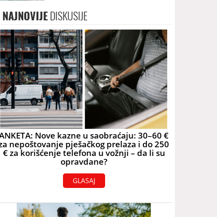
2060. godine
NAJNOVIJE
DISKUSIJE
ANKETA: Nove kazne u saobraćaju: 30–60 €
za nepoštovanje pješačkog prelaza i do 250
€ za korišćenje telefona u vožnji – da li su
opravdane?
GLASAJ