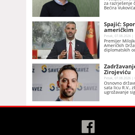
za razrješenje 
Bećira Vukovića
prekoračili svo
ustanove.
Spajić: Sp
američkim 
tehnologij
Petak, 07.08.2026 | 
Premijer Milojk
Američkih Drža
diplomatskih o
Zadržavanj
Zirojeviću
Petak, 07.08.2026 | 
Osnovno državno
sata licu R.V.,
ugrožavanje sig