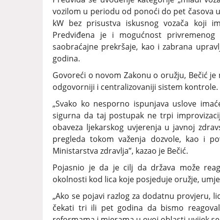
vozilom u periodu od ponoći do pet časova uj
kW bez prisustva iskusnog vozača koji i
Predviđena je i mogućnost privremenog o
saobraćajne prekršaje, kao i zabrana upravl
godina.
Govoreći o novom Zakonu o oružju, Bečić je na
odgovorniji i centralizovaniji sistem kontrole.
„Svako ko nesporno ispunjava uslove imaće
sigurna da taj postupak ne trpi improvizaci
obaveza ljekarskog uvjerenja u javnoj zdra
pregleda tokom važenja dozvole, kao i pov
Ministarstva zdravlja”, kazao je Bečić.
Pojasnio je da je cilj da država može re
okolnosti kod lica koje posjeduje oružje, umje
„Ako se pojavi razlog za dodatnu provjeru, l
čekati tri ili pet godina da bismo reagova
reformama i mjerama u ovoj oblasti uvijek se