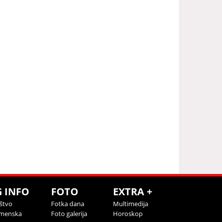
G INFO
FOTO
EXTRA +
štvo
Fotka dana
Multimedija
menska
Foto galerija
Horoskop