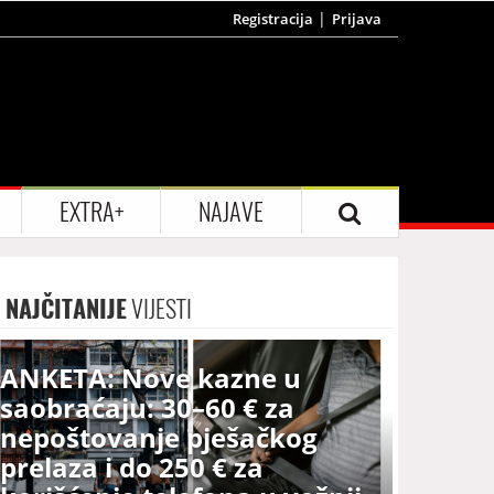
Registracija
Prijava
EXTRA+
NAJAVE
NAJČITANIJE
VIJESTI
ANKETA: Nove kazne u
saobraćaju: 30–60 € za
nepoštovanje pješačkog
prelaza i do 250 € za