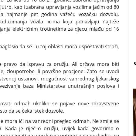
utro, kao i zabrana upravljanja vozilima jačim od 80
ma najmanje pet godina važeću vozačku dozvolu.
duzimanja vozila licima koja ponavljaju najteže
janja električnim trotinetima za djecu mlađu od 16
glasio da se i u toj oblasti mora uspostaviti stroži,
 pravo da ispravu za oružju. Ali država mora biti
je, zloupotrebe ili površne procjene. Zato se uvodi
vstvenoj ustanovi, mogućnost vanrednog ljekarskog
ezivanje baza Ministarstva unutrašnjih poslova i
agovati odmah ukoliko se pojave nove zdravstvene
sto da se čeka istek dozvole.
ice mora ići na vanredni pregled odmah. Ne smije se
li. Kada je riječ o oružju, uvijek kada govorimo o
 mora imati na umu kakva potencijalna posljedica se