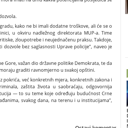
dozvola.
radu, kako ne bi imali dodatne troškove, ali će se o
dinici, u okviru nadležnog direktorata MUP-a. Time
ritiske, zloupotrebe i neujednačenu praksu. Takdoje,
dozvole bez saglasnosti Uprave policije”, naveo je
r Crne Gore, važan dio državne politike Demokrata, te da
moraju graditi ravnomjerno u svakoj opštini.
bez pokrića, već konkretnih mjera, konkretnih zakona i
iminala, zaštita života u saobraćaju, odgovornija
stitucija — to su teme koje određuju budućnost Crne
đanima, svakog dana, na terenu i u institucijama”,
Ostavi komentar