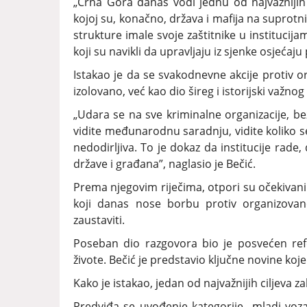
„Crna Gora danas vodi jednu od najvažnijih u
kojoj su, konačno, država i mafija na suprot
strukture imale svoje zaštitnike u institucij
koji su navikli da upravljaju iz sjenke osjećaju
Istakao je da se svakodnevne akcije protiv 
izolovano, već kao dio šireg i istorijski važn
„Udara se na sve kriminalne organizacije, bez 
vidite međunarodnu saradnju, vidite koliko s
nedodirljiva. To je dokaz da institucije rade, 
države i građana”, naglasio je Bečić.
Prema njegovim riječima, otpori su očekivani
koji danas nose borbu protiv organizovanog
zaustaviti.
Poseban dio razgovora bio je posvećen refo
živote. Bečić je predstavio ključne novine ko
Kako je istakao, jedan od najvažnijih ciljeva 
Predviđa se uvođenje kategorije „mladi voza