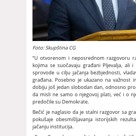
Foto: Skupština CG
“U otvorenom i neposrednom razgovoru razma
kojima se suočavaju građani Pljevalja, ali i 
sprovode u cilju jačanja bezbjednosti, vlada
građana. Posebno je ukazano na važnost ini
dobiju još jedan slobodan dan, odnosno prod
da misli ne samo o njegovoj plati, već i o n
predočile su Demokrate.
Bečić je naglasio da je stalni razgovor sa gr
pokušaje obesmišljavanja istorijskih rezult
jačanju institucija.