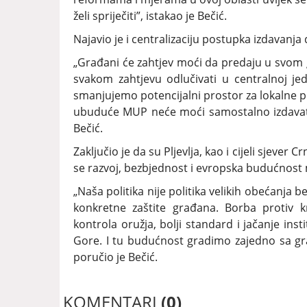
želi spriječiti”, istakao je Bečić.
Najavio je i centralizaciju postupka izdavanja 
„Građani će zahtjev moći da predaju u svom g
svakom zahtjevu odlučivati u centralnoj je
smanjujemo potencijalni prostor za lokalne p
ubuduće MUP neće moći samostalno izdavati 
Bečić.
Zaključio je da su Pljevlja, kao i cijeli sjeve
se razvoj, bezbjednost i evropska budućnost 
„Naša politika nije politika velikih obećanja 
konkretne zaštite građana. Borba protiv kr
kontrola oružja, bolji standard i jačanje in
Gore. I tu budućnost gradimo zajedno sa gra
poručio je Bečić.
KOMENTARI
(0)