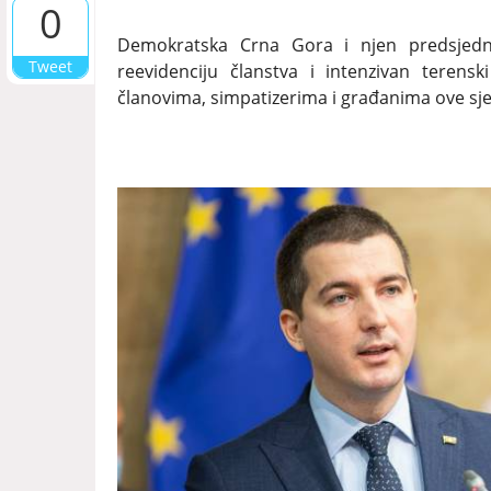
0
Demokratska Crna Gora i njen predsjedni
Tweet
reevidenciju članstva i intenzivan terensk
članovima, simpatizerima i građanima ove sj