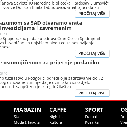
članova Savjeta JU Narodna biblioteka „Radosav Ljumović“
, Novice Đurića i Emila Labudovića, smatrajući da su
ja ovlašćenja pokretanjem inicijative za promjenu naziva
orazumom sa SAD otvaramo vrata
investicijama i savremenim
ama
11:51
o Spajić kazao je da su odnosi Crne Gore i Sjedinjenih
va i zvanično na najvišem nivou od uspostavljanja
dnosa.
e osumnjičenom za prijetnje poslaniku
09:10
 tužilaštvo u Podgorici odredilo je zadržavanje do 72
 zbog osnovane sumnje da je učinio krivično djelo
urnosti, saopšteno je iz tog tužilaštva.
MAGAZIN
CAFFE
SPORT
C
Stars
Nightlife
Fudbal
Dru
Moda & ljepota
Kultura
Košarka
Vre