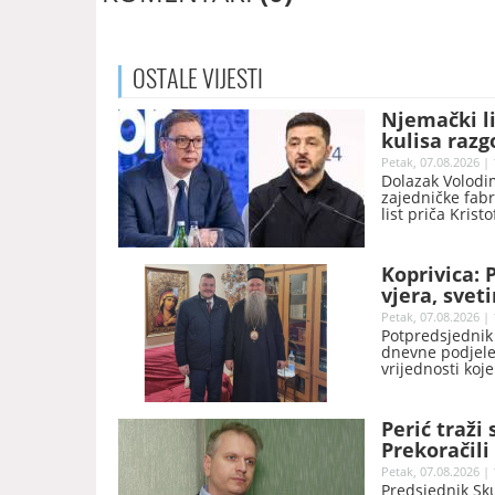
OSTALE
VIJESTI
Njemački li
kulisa razg
Petak, 07.08.2026 | 
Dolazak Volodim
zajedničke fabr
list priča Krist
Ukrajinu.
Koprivica: P
vjera, svet
Petak, 07.08.2026 | 
Potpredsjednik 
dnevne podjele 
vrijednosti koj
Perić traži
Prekoračili
naziva NB
Petak, 07.08.2026 | 
Predsjednik Sk