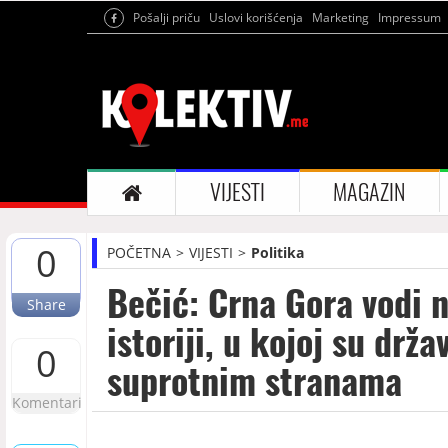
Pošalji priču
Uslovi korišćenja
Marketing
Impressum
VIJESTI
MAGAZIN
0
POČETNA
VIJESTI
Politika
Bečić: Crna Gora vodi n
Share
istoriji, u kojoj su drž
0
suprotnim stranama
Komentari