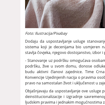
Foto: Ilustracija/Pixabay
Dodaju da uspostavljanje usluge stanovan
sistema koji je decenijama bio usmjeren na
stavlja čovjeka, njegovo dostojanstvo, izbor i
- Stanovanje uz podršku omogućava osobama 
podršku, žive u svom domu, donose odluke o
budu aktivni članovi zajednice. Time Cr
Konvencije Ujedinjenih nacija o pravima osob
pravo na samostalan život i uključenost u zaj
Objašnjavaju da uspostavljanje ove usluge p
deinstitucionalizacije i izgradnje savremeno
ljudskim pravima i jednakim mogućnostima z