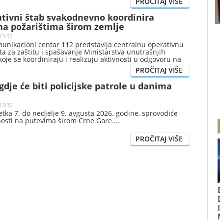
protivpravnu imovinsku korist u iznosu od oko 460.000
tivni štab svakodnevno koordinira
na požarištima širom zemlje
13:52
unikacioni centar 112 predstavlja centralnu operativnu
ta za zaštitu i spašavanje Ministarstva unutrašnjih
koje se koordiniraju i realizuju aktivnosti u odgovoru na
događaje iz nadležnosti Direktorata, saopšteno je iz tog
gdje će biti policijske patrole u danima
13:35
petka 7. do nedjelje 9. avgusta 2026. godine, sprovodiće
nosti na putevima širom Crne Gore.