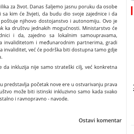
ilika za život. Danas šaljemo jasnu poruku da osobe
 sa kim će živjeti, da budu dio svoje zajednice i da
 poštuje njihovo dostojanstvo i autonomiju. Ovo je
rak ka društvu jednakih mogućnosti. Ministarstvo će
ednici i da, zajedno sa lokalnim samoupravama,
a invaliditetom i međunarodnim partnerima, gradi
a invaliditet, već će podrška biti dostupna tamo gdje
u.
a inkluzija nije samo strateški cilj, već konkretna
u predstavlja početak nove ere u ostvarivanju prava
uštvo može biti istinski inkluzivno samo kada svako
talno i ravnopravno - navode.
Ostavi komentar