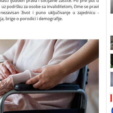
sti ljudskih prava i socijalne zaštite. Po prvi put u
 uz podršku za osobe sa invaliditetom, čime se pravi
 nezavisan život i puno uključivanje u zajednicu -
ja, brige o porodici i demografije.