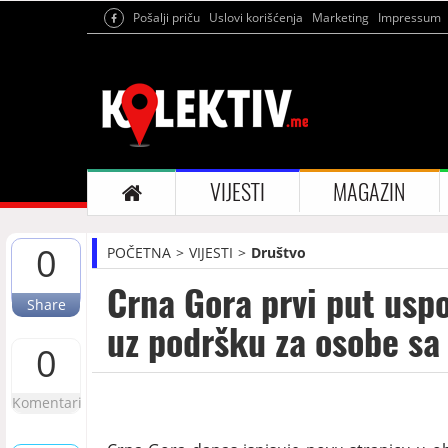
Pošalji priču
Uslovi korišćenja
Marketing
Impressum
VIJESTI
MAGAZIN
0
POČETNA
VIJESTI
Društvo
Crna Gora prvi put usp
Share
uz podršku za osobe sa
0
Komentari