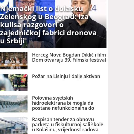
Njemački list o dolasku
Zelenskog u Beograd: Iza
kulisa razgovori o
zajedničkoj fabrici dronova
u Srbiji
Herceg Novi: Bogdan Diklić i film
Dom otvaraju 39. Filmski festival
Požar na Lisinju i dalje aktivan
Polovina svjetskih
hidroelektrana bi mogla da
postane nefunkcionalna do
2060. godine
Raspisan tender za obnovu
parketa u fiskulturnoj sali škole
u Kolašinu, vrijednost radova