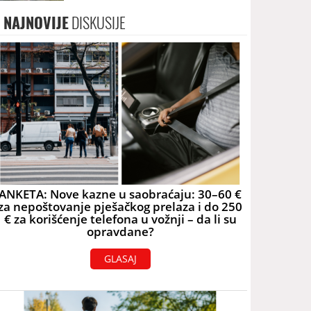
skoro 40.000 eura
NAJNOVIJE
DISKUSIJE
ANKETA: Nove kazne u saobraćaju: 30–60 €
za nepoštovanje pješačkog prelaza i do 250
€ za korišćenje telefona u vožnji – da li su
opravdane?
GLASAJ