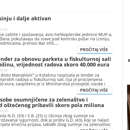
sinju i dalje aktivan
15:04
be zaštite i spašavanja, avio-helikopterske jedinice MUP-a,
đana, pokušavaju da stave pod kontrolu požar na Lisinju,
ć sedmicama, prenosi Bar Info.
nder za obnovu parketa u fiskulturnoj sali
ašinu, vrijednost radova skoro 40.000 eura
14:34
Risto Manojlović“ u Kolašinu raspisala je tender za
arskih radova u fiskulturnoj sali, čija je procijenjena
50 eura, saopšteno je iz Ministarstva prosvjete, nauke i
).
 osobe osumnjičene za zelenaštvo i
od oštećenog pribavili skoro pola miliona
14:24
sila N.D. (33) i S.B. (25) iz Ulcinja zbog sumnje na
ožavanje sigurnosti, dok je protiv G.D. (43), koji se nalazi
nijeta krivična prijava, takođe zbog sumnje na zelenaštvo.
no iz Uprave policije, osumnjičeni su navodno na štetu