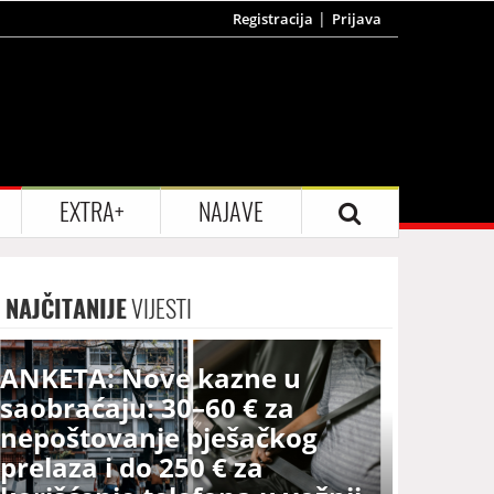
Registracija
Prijava
EXTRA+
NAJAVE
NAJČITANIJE
VIJESTI
ANKETA: Nove kazne u
saobraćaju: 30–60 € za
nepoštovanje pješačkog
prelaza i do 250 € za