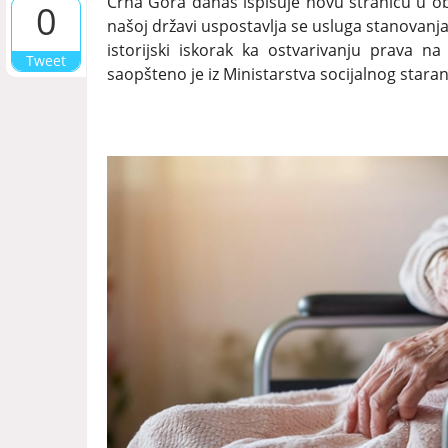
Crna Gora danas ispisuje novu stranicu u obla
0
našoj državi uspostavlja se usluga stanovanja
istorijski iskorak ka ostvarivanju prava na
Tweet
saopšteno je iz Ministarstva socijalnog staran