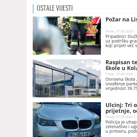
OSTALE
VIJESTI
Požar na Li
Petak, 07.08.2026 | 
Pripadnici Služ
uz podršku gra
koji prijeti ve
Raspisan te
škole u Kol
Petak, 07.08.2026 | 
Osnovna škola „
izvođenje parket
vrijednost 39.7
inovacija (MPNI
Ulcinj: Tri
prijetnje, 
eura
Petak, 07.08.2026 | 
Policija je uhap
zelenaštvo i ugr
u pritvoru, pod
Kako je saopšte