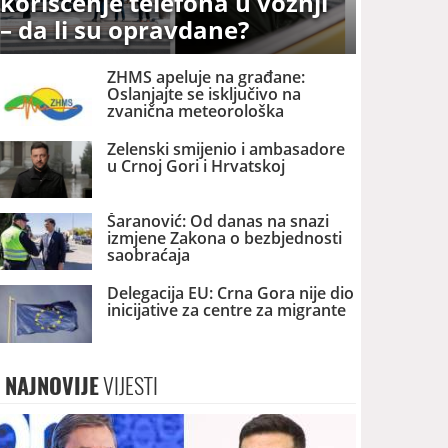
korišćenje telefona u vožnji
– da li su opravdane?
ZHMS apeluje na građane:
Oslanjajte se isključivo na
zvanična meteorološka
upozorenja
Zelenski smijenio i ambasadore
u Crnoj Gori i Hrvatskoj
Šaranović: Od danas na snazi
izmjene Zakona o bezbjednosti
saobraćaja
Delegacija EU: Crna Gora nije dio
inicijative za centre za migrante
NAJNOVIJE
VIJESTI