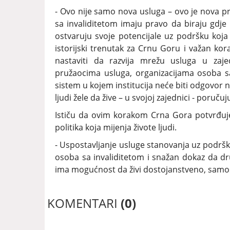
- Ovo nije samo nova usluga – ovo je nova pr
sa invaliditetom imaju pravo da biraju gdje i
ostvaruju svoje potencijale uz podršku koja
istorijski trenutak za Crnu Goru i važan ko
nastaviti da razvija mrežu usluga u zaj
pružaocima usluga, organizacijama osoba s
sistem u kojem institucija neće biti odgovor n
ljudi žele da žive – u svojoj zajednici - poručuj
Ističu da ovim korakom Crna Gora potvrđuje d
politika koja mijenja živote ljudi.
- Uspostavljanje usluge stanovanja uz podršk
osoba sa invaliditetom i snažan dokaz da dr
ima mogućnost da živi dostojanstveno, samos
KOMENTARI
(0)