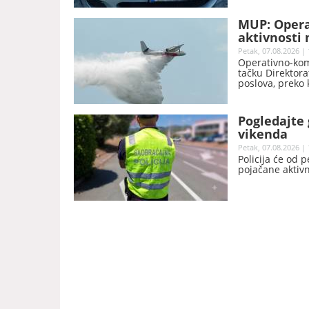
H.A. pribavili 
eura.
MUP: Opera
aktivnosti 
Petak, 07.08.2026 | 
Operativno-kom
tačku Direktora
poslova, preko 
požare i druge 
resora.
Pogledajte 
vikenda
Petak, 07.08.2026 | 
Policija će od 
pojačane aktiv