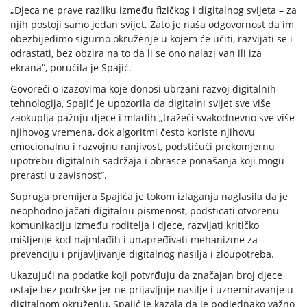
„Djeca ne prave razliku između fizičkog i digitalnog svijeta – za
njih postoji samo jedan svijet. Zato je naša odgovornost da im
obezbijedimo sigurno okruženje u kojem će učiti, razvijati se i
odrastati, bez obzira na to da li se ono nalazi van ili iza
ekrana“, poručila je Spajić.
Govoreći o izazovima koje donosi ubrzani razvoj digitalnih
tehnologija, Spajić je upozorila da digitalni svijet sve više
zaokuplja pažnju djece i mladih „tražeći svakodnevno sve više
njihovog vremena, dok algoritmi često koriste njihovu
emocionalnu i razvojnu ranjivost, podstičući prekomjernu
upotrebu digitalnih sadržaja i obrasce ponašanja koji mogu
prerasti u zavisnost”.
Supruga premijera Spajića je tokom izlaganja naglasila da je
neophodno jačati digitalnu pismenost, podsticati otvorenu
komunikaciju između roditelja i djece, razvijati kritičko
mišljenje kod najmlađih i unapređivati mehanizme za
prevenciju i prijavljivanje digitalnog nasilja i zloupotreba.
Ukazujući na podatke koji potvrđuju da značajan broj djece
ostaje bez podrške jer ne prijavljuje nasilje i uznemiravanje u
digitalnom okruženju, Spajić je kazala da je podjednako važno