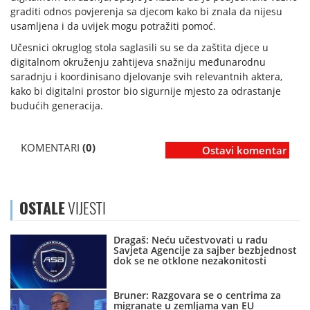
graditi odnos povjerenja sa djecom kako bi znala da nijesu
usamljena i da uvijek mogu potražiti pomoć.
Učesnici okruglog stola saglasili su se da zaštita djece u
digitalnom okruženju zahtijeva snažniju međunarodnu
saradnju i koordinisano djelovanje svih relevantnih aktera,
kako bi digitalni prostor bio sigurnije mjesto za odrastanje
budućih generacija.
KOMENTARI
(0)
Ostavi komentar
OSTALE
VIJESTI
Dragaš: Neću učestvovati u radu
Savjeta Agencije za sajber bezbjednost
dok se ne otklone nezakonitosti
Bruner: Razgovara se o centrima za
migranate u zemljama van EU