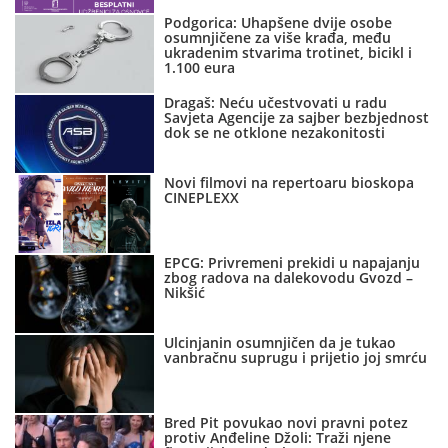
Podgorica: Uhapšene dvije osobe
osumnjičene za više krađa, među
ukradenim stvarima trotinet, bicikl i
1.100 eura
Dragaš: Neću učestvovati u radu
Savjeta Agencije za sajber bezbjednost
dok se ne otklone nezakonitosti
Novi filmovi na repertoaru bioskopa
CINEPLEXX
EPCG: Privremeni prekidi u napajanju
zbog radova na dalekovodu Gvozd –
Nikšić
Ulcinjanin osumnjičen da je tukao
vanbračnu suprugu i prijetio joj smrću
Bred Pit povukao novi pravni potez
protiv Anđeline Džoli: Traži njene