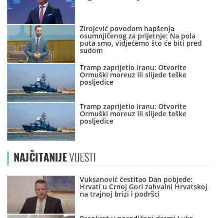
Zirojević povodom hapšenja
osumnjičenog za prijetnje: Na pola
puta smo, vidjećemo što će biti pred
sudom
Tramp zaprijetio Iranu: Otvorite
Ormuški moreuz ili slijede teške
posljedice
Tramp zaprijetio Iranu: Otvorite
Ormuški moreuz ili slijede teške
posljedice
NAJČITANIJE
VIJESTI
Vuksanović čestitao Dan pobjede:
Hrvati u Crnoj Gori zahvalni Hrvatskoj
na trajnoj brizi i podršci