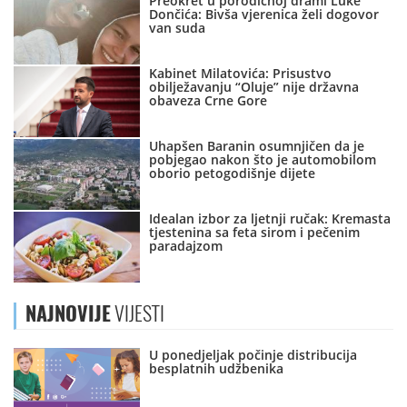
Preokret u porodičnoj drami Luke
Dončića: Bivša vjerenica želi dogovor
van suda
Kabinet Milatovića: Prisustvo
obilježavanju “Oluje” nije državna
obaveza Crne Gore
Uhapšen Baranin osumnjičen da je
pobjegao nakon što je automobilom
oborio petogodišnje dijete
Idealan izbor za ljetnji ručak: Kremasta
tjestenina sa feta sirom i pečenim
paradajzom
NAJNOVIJE
VIJESTI
U ponedjeljak počinje distribucija
besplatnih udžbenika