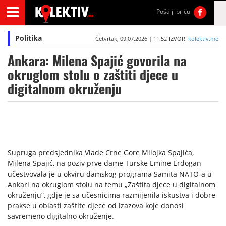
Pošalji priču
Politika
Četvrtak, 09.07.2026 | 11:52
IZVOR:
kolektiv.me
Ankara: Milena Spajić govorila na
okruglom stolu o zaštiti djece u
digitalnom okruženju
Supruga predsjednika Vlade Crne Gore Milojka Spajića,
Milena Spajić, na poziv prve dame Turske Emine Erdogan
učestvovala je u okviru damskog programa Samita NATO-a u
Ankari na okruglom stolu na temu „Zaštita djece u digitalnom
okruženju“, gdje je sa učesnicima razmijenila iskustva i dobre
prakse u oblasti zaštite djece od izazova koje donosi
savremeno digitalno okruženje.