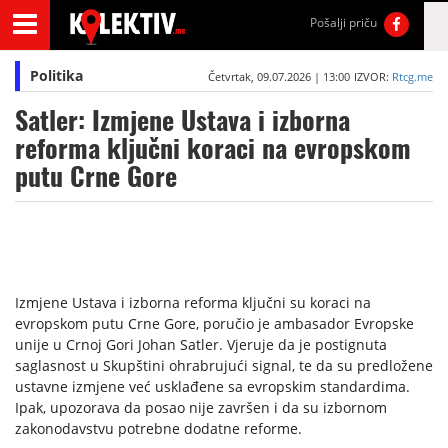
Pošalji priču
Politika
Četvrtak, 09.07.2026 | 13:00
IZVOR:
Rtcg.me
Satler: Izmjene Ustava i izborna
reforma ključni koraci na evropskom
putu Crne Gore
Izmjene Ustava i izborna reforma ključni su koraci na
evropskom putu Crne Gore, poručio je ambasador Evropske
unije u Crnoj Gori Johan Satler. Vjeruje da je postignuta
saglasnost u Skupštini ohrabrujući signal, te da su predložene
ustavne izmjene već usklađene sa evropskim standardima.
Ipak, upozorava da posao nije završen i da su izbornom
zakonodavstvu potrebne dodatne reforme.