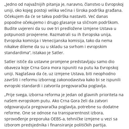
„Jedno od najvažnijih pitanja je, naravno, članstvo u Evropskoj
uniji, oko kojeg postoji velika većina i široka podrška građana.
Očekujem da će se takva podrška nastaviti. Već danas
popodne očekujemo i drugo glasanje sa sličnom podrškom.
Budite uvjereni da su ove tri predložene izmjene Ustava u
potpunosti provjerene. Razmatrali su ih Evropska unija,
Evropska komisija i Venecijanska komisija, tako da nema
nikakve dileme da su u skladu sa svrhom i evropskim
standardima“, istakao je Satler.
Satler ističe da ustavne promjene predstavljaju samo dio
obaveza koje Crna Gora mora ispuniti na putu ka Evropskoj
uniji. Naglašava da će, uz izmjene Ustava, biti neophodno
završiti i reformu izbornog zakonodavstva kako bi se ispunili
evropski standardi i zatvorila pregovaračka poglavlja.
„Prije svega, izborna reforma je jedan od glavnih prioriteta na
našem evropskom putu. Ako Crna Gora želi da zatvori
odgovarajuća pregovaračka poglavlja, potrebne su dodatne
reforme. One se odnose na transparentnost izbora,
sprovođenje preporuka OEBS-a, tehničke izmjene u vezi sa
izborom predsjednika i finansiranje političkih partija.