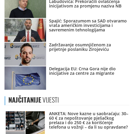
Labudovića: Prekoračili ovlašćenja
inicijativom za promjenu naziva NB
Spajić: Sporazumom sa SAD otvaramo
vrata američkim investicijama i
savremenim tehnologijama
Zadržavanje osumnjičenom za
prijetnje poslaniku Zirojeviću
Delegacija EU: Crna Gora nije dio
inicijative za centre za migrante
NAJČITANIJE
VIJESTI
ANKETA: Nove kazne u saobraćaju: 30–
60 € za nepoštovanje pješačkog
prelaza i do 250 € za korišćenje
telefona u vožnji – da li su opravdane?