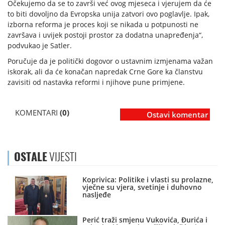
Očekujemo da se to završi već ovog mjeseca i vjerujem da će
to biti dovoljno da Evropska unija zatvori ovo poglavlje. Ipak,
izborna reforma je proces koji se nikada u potpunosti ne
završava i uvijek postoji prostor za dodatna unapređenja“,
podvukao je Satler.
Poručuje da je politički dogovor o ustavnim izmjenama važan
iskorak, ali da će konačan napredak Crne Gore ka članstvu
zavisiti od nastavka reformi i njihove pune primjene.
KOMENTARI
(0)
Ostavi komentar
OSTALE
VIJESTI
Koprivica: Politike i vlasti su prolazne,
vječne su vjera, svetinje i duhovno
nasljeđe
Perić traži smjenu Vukovića, Đurića i