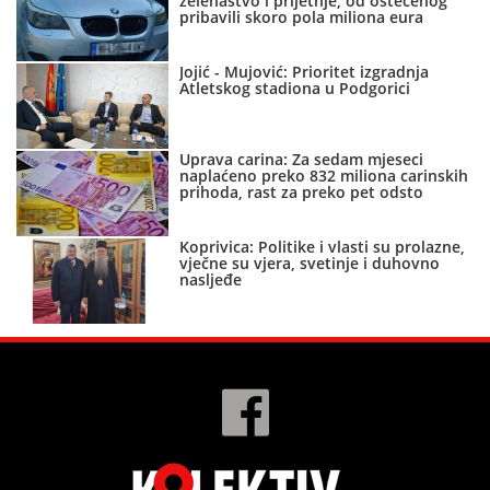
zelenaštvo i prijetnje, od oštećenog
pribavili skoro pola miliona eura
Jojić - Mujović: Prioritet izgradnja
Atletskog stadiona u Podgorici
Uprava carina: Za sedam mjeseci
naplaćeno preko 832 miliona carinskih
prihoda, rast za preko pet odsto
Koprivica: Politike i vlasti su prolazne,
vječne su vjera, svetinje i duhovno
nasljeđe