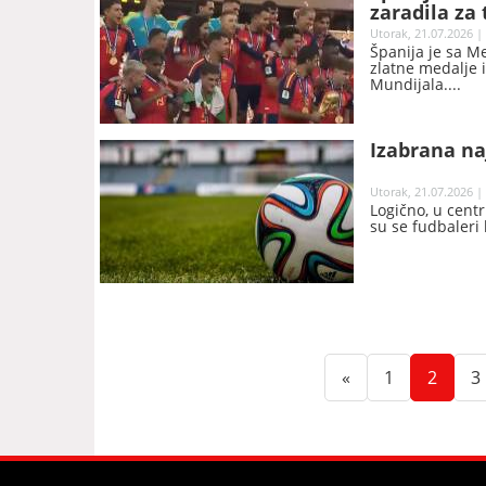
zaradila za 
Utorak, 21.07.2026 |
Španija je sa M
zlatne medalje 
Mundijala.
Izabrana na
Utorak, 21.07.2026 |
Logično, u cent
su se fudbaleri 
(current)
(curre
«
1
2
3