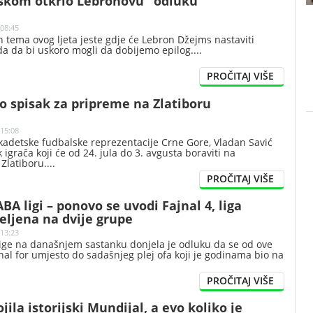
škom otkrio Lebronovu "odluku"
 08:45
h tema ovog ljeta jeste gdje će Lebron Džejms nastaviti
eda da bi uskoro mogli da dobijemo epilog.
io spisak za pripreme na Zlatiboru
 15:08
kadetske fudbalske reprezentacije Crne Gore, Vladan Savić
k igrača koji će od 24. jula do 3. avgusta boraviti na
Zlatiboru.
BA ligi – ponovo se uvodi Fajnal 4, liga
jeljena na dvije grupe
 13:23
ige na današnjem sastanku donjela je odluku da se od ove
jnal for umjesto do sadašnjeg plej ofa koji je godinama bio na
jila istorijski Mundijal, a evo koliko je