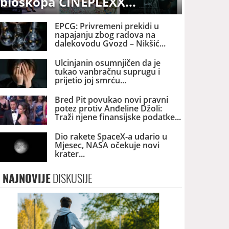
bioskopa CINEPLEXX
EPCG: Privremeni prekidi u
napajanju zbog radova na
dalekovodu Gvozd – Nikšić
Ulcinjanin osumnjičen da je
tukao vanbračnu suprugu i
prijetio joj smrću
Bred Pit povukao novi pravni
potez protiv Anđeline Džoli:
Traži njene finansijske podatke
Dio rakete SpaceX-a udario u
Mjesec, NASA očekuje novi
krater
NAJNOVIJE
DISKUSIJE