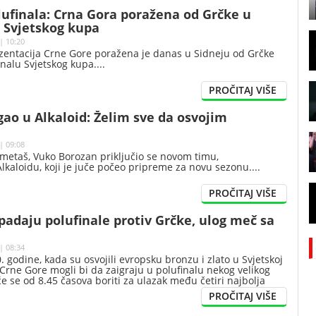
lufinala: Crna Gora poražena od Grčke u
u Svjetskog kupa
| 10:20
zentacija Crne Gore poražena je danas u Sidneju od Grčke
finalu Svjetskog kupa.
gao u Alkaloid: Želim sve da osvojim
| 09:08
metaš, Vuko Borozan priključio se novom timu,
aloidu, koji je juče počeo pripreme za novu sezonu.
padaju polufinale protiv Grčke, ulog meč sa
| 08:34
. godine, kada su osvojili evropsku bronzu i zlato u Svjetskoj
ti Crne Gore mogli bi da zaigraju u polufinalu nekog velikog
će se od 8.45 časova boriti za ulazak među četiri najbolja
m kupu.