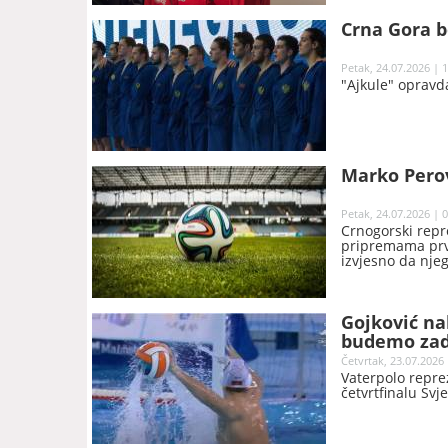
Crna Gora b
Petak, 24.07.2026 | 
"Ajkule" opravda
Marko Perov
Petak, 24.07.2026 | 
Crnogorski repre
pripremama prvo
izvjesno da nje
Gojković n
budemo zad
Četvrtak, 23.07.2026 
Vaterpolo repre
četvrtfinalu Svj