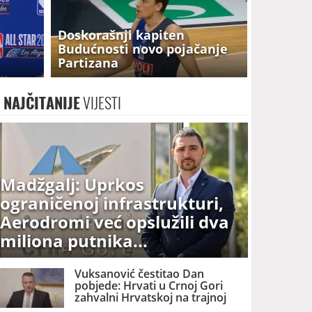
Doskorašnji kapiten
Budućnosti novo pojačanje
Partizana
NAJČITANIJE
VIJESTI
Madžgalj: Uprkos
ograničenoj infrastrukturi,
Aerodromi već opslužili dva
miliona putnika
Vuksanović čestitao Dan
pobjede: Hrvati u Crnoj Gori
zahvalni Hrvatskoj na trajnoj
brizi i podršci