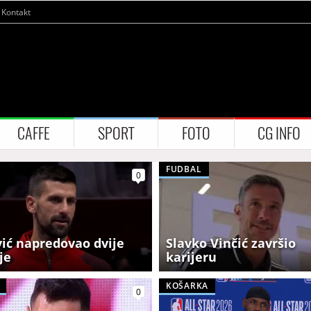
Kontakt
CAFFE
SPORT
FOTO
CG INFO
FUDBAL
0
ić napredovao dvije
Slavko Vinčić završio
je
karijeru
KOŠARKA
0