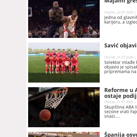
Majami gre
Srijeda, 22.07.2026 |
Jedna od glavni
karijeru, a izgl
Savić objav
Utorak, 21.07.2026 |
Selektor mlađe 
objavio je spisa
pripremama na 
Reforme u A
ostaje podi
Utorak, 21.07.2026 |
Skupština ABA l
sezone vrati Fa
snazi.
Španija osvo