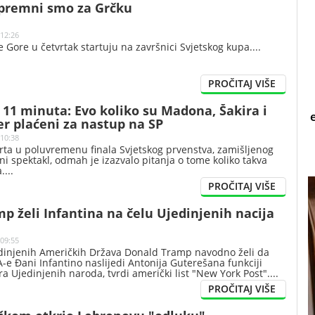
Spremni smo za Grčku
 12:26
e Gore u četvrtak startuju na završnici Svjetskog kupa.
 11 minuta: Evo koliko su Madona, Šakira i
er plaćeni za nastup na SP
 10:38
ta u poluvremenu finala Svjetskog prvenstva, zamišljenog
lni spektakl, odmah je izazvalo pitanja o tome koliko takva
a.
p želi Infantina na čelu Ujedinjenih nacija
 09:55
dinjenih Američkih Država Donald Tramp navodno želi da
A-e Đani Infantino naslijedi Antonija Guterešana funkciji
a Ujedinjenih naroda, tvrdi američki list "New York Post".