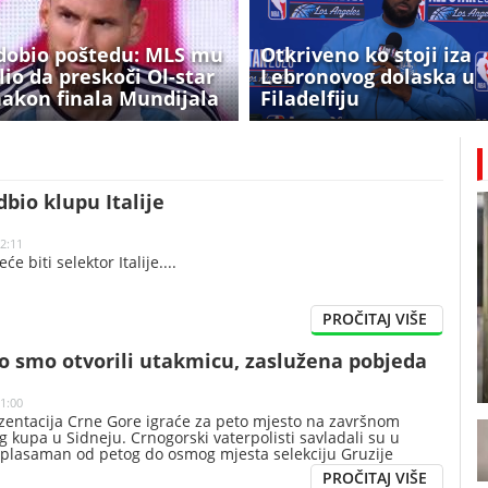
dobio poštedu: MLS mu
Otkriveno ko stoji iza
lio da preskoči Ol-star
Lebronovog dolaska u
akon finala Mundijala
Filadelfiju
dbio klupu Italije
12:11
e biti selektor Italije.
o smo otvorili utakmicu, zaslužena pobjeda
11:00
zentacija Crne Gore igraće za peto mjesto na završnom
g kupa u Sidneju. Crnogorski vaterpolisti savladali su u
 plasaman od petog do osmog mjesta selekciju Gruzije