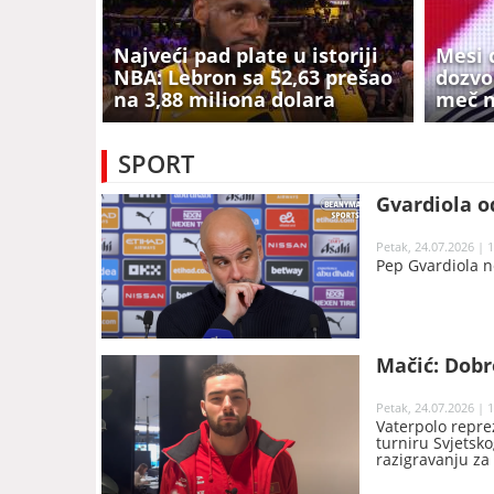
Najveći pad plate u istoriji
Mesi 
NBA: Lebron sa 52,63 prešao
dozvo
na 3,88 miliona dolara
meč n
SPORT
Gvardiola o
Petak, 24.07.2026 | 
Pep Gvardiola neć
Mačić: Dobr
Petak, 24.07.2026 | 
Vaterpolo repre
turniru Svjetsko
razigravanju za
18:16.