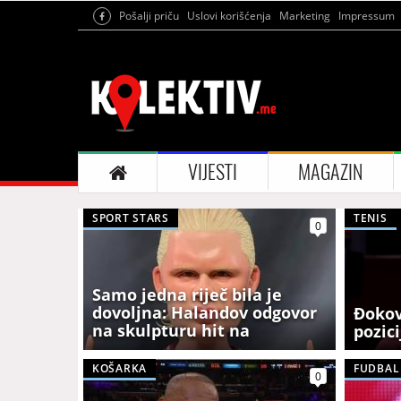
Pošalji priču
Uslovi korišćenja
Marketing
Impressum
VIJESTI
MAGAZIN
SPORT STARS
TENIS
0
Samo jedna riječ bila je
dovoljna: Halandov odgovor
Đokov
na skulpturu hit na
pozici
internetu (VIDEO)
KOŠARKA
FUDBAL
0