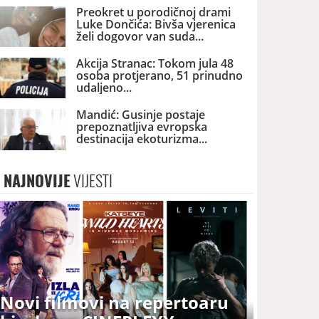
Preokret u porodičnoj drami
Luke Dončića: Bivša vjerenica
želi dogovor van suda
Akcija Stranac: Tokom jula 48
osoba protjerano, 51 prinudno
udaljeno
Mandić: Gusinje postaje
prepoznatljiva evropska
destinacija ekoturizma
NAJNOVIJE
VIJESTI
Novi filmovi na repertoaru