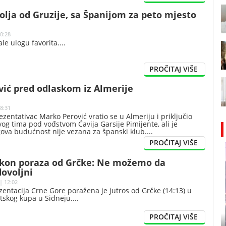
olja od Gruzije, sa Španijom za peto mjesto
10:28
le ulogu favorita.
ić pred odlaskom iz Almerije
08:31
zentativac Marko Perović vratio se u Almeriju i priključio
g tima pod vođstvom Ćavija Garsije Pimijente, ali je
gova budućnost nije vezana za španski klub.
akon poraza od Grčke: Ne možemo da
ovoljni
| 12:02
zentacija Crne Gore poražena je jutros od Grčke (14:13) u
etskog kupa u Sidneju.