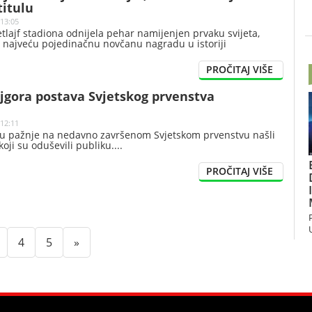
titulu
 13:05
etlajf stadiona odnijela pehar namijenjen prvaku svijeta,
i najveću pojedinačnu novčanu nagradu u istoriji
jgora postava Svjetskog prvenstva
 12:11
ru pažnje na nedavno završenom Svjetskom prvenstvu našli
koji su oduševili publiku.
nt)
(current)
(current)
(current)
4
5
»