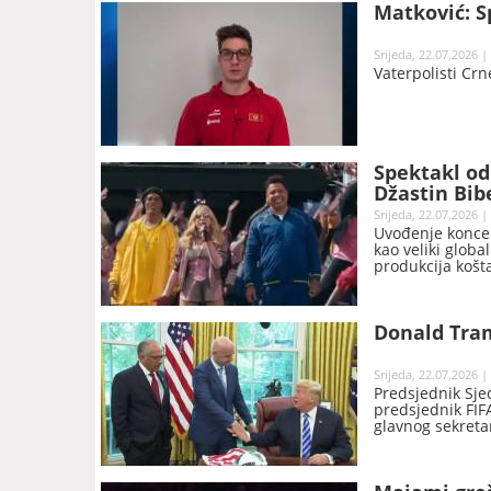
Matković: 
Srijeda, 22.07.2026 |
Vaterpolisti Crn
Spektakl od
Džastin Bib
Srijeda, 22.07.2026 |
Uvođenje koncer
kao veliki globa
produkcija košt
Donald Tram
Srijeda, 22.07.2026 |
Predsjednik Sje
predsjednik FIF
glavnog sekretar