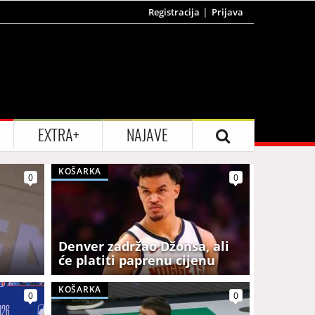
Registracija
Prijava
EXTRA+
NAJAVE
KOŠARKA
0
0
Denver zadržao Džonsa, ali
će platiti paprenu cijenu
KOŠARKA
0
0