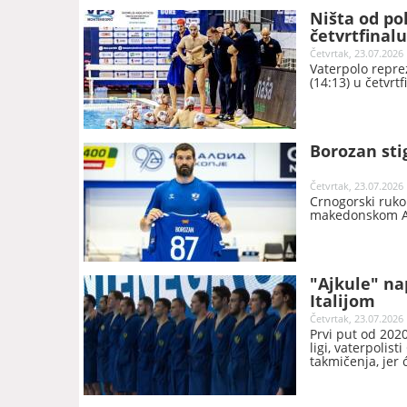
Ništa od po
četvrtfinal
Četvrtak, 23.07.2026 
Vaterpolo repre
(14:13) u četvrt
Borozan sti
Četvrtak, 23.07.2026 
Crnogorski ruko
makedonskom Alk
"Ajkule" na
Italijom
Četvrtak, 23.07.2026 
Prvi put od 2020
ligi, vaterpolis
takmičenja, jer 
tima u Svjetsko