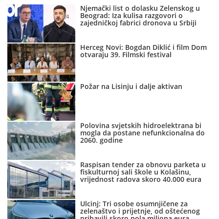
Njemački list o dolasku Zelenskog u
Beograd: Iza kulisa razgovori o
zajedničkoj fabrici dronova u Srbiji
Herceg Novi: Bogdan Diklić i film Dom
otvaraju 39. Filmski festival
Požar na Lisinju i dalje aktivan
Polovina svjetskih hidroelektrana bi
mogla da postane nefunkcionalna do
2060. godine
Raspisan tender za obnovu parketa u
fiskulturnoj sali škole u Kolašinu,
vrijednost radova skoro 40.000 eura
Ulcinj: Tri osobe osumnjičene za
zelenaštvo i prijetnje, od oštećenog
pribavili skoro pola miliona eura