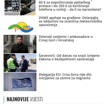
60 € za nepoštovanje pješačkog
prelaza i do 250 € za korišćenje
telefona u vožnji – da li su opravdane?
ZHMS apeluje na građane: Oslanjajte
se isključivo na zvanična meteorološka
upozorenja
Zelenski smijenio i ambasadore u
Crnoj Gori i Hrvatskoj
Šaranović: Od danas na snazi izmjene
Zakona o bezbjednosti saobraćaja
Delegacija EU: Crna Gora nije dio
inicijative za centre za migrante
NAJNOVIJE
VIJESTI