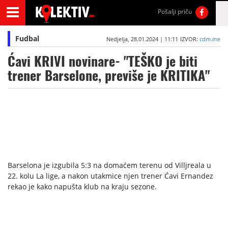
Pošalji priču
Fudbal
Nedjelja, 28.01.2024 | 11:11
IZVOR:
cdm.me
Ćavi KRIVI novinare- "TEŠKO je biti
trener Barselone, previše je KRITIKA"
Barselona je izgubila 5:3 na domaćem terenu od Villjreala u
22. kolu La lige, a nakon utakmice njen trener Ćavi Ernandez
rekao je kako napušta klub na kraju sezone.