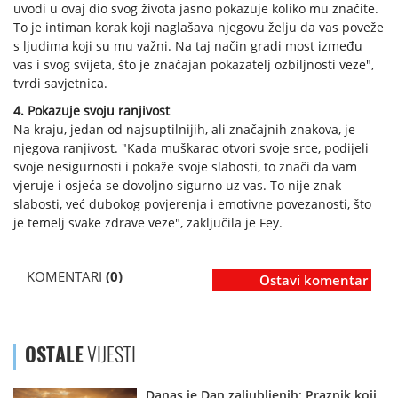
uvodi u ovaj dio svog života jasno pokazuje koliko mu značite.
To je intiman korak koji naglašava njegovu želju da vas poveže
s ljudima koji su mu važni. Na taj način gradi most između
vas i svog svijeta, što je značajan pokazatelj ozbiljnosti veze",
tvrdi savjetnica.
4. Pokazuje svoju ranjivost
Na kraju, jedan od najsuptilnijih, ali značajnih znakova, je
njegova ranjivost. "Kada muškarac otvori svoje srce, podijeli
svoje nesigurnosti i pokaže svoje slabosti, to znači da vam
vjeruje i osjeća se dovoljno sigurno uz vas. To nije znak
slabosti, već dubokog povjerenja i emotivne povezanosti, što
je temelj svake zdrave veze", zaključila je Fey.
KOMENTARI
(0)
Ostavi komentar
OSTALE
VIJESTI
Danas je Dan zaljubljenih: Praznik koji