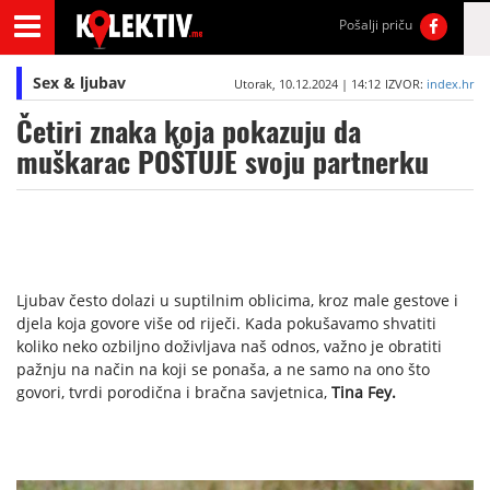
Pošalji priču
Sex & ljubav
Utorak, 10.12.2024 | 14:12
IZVOR:
index.hr
Četiri znaka koja pokazuju da
muškarac POŠTUJE svoju partnerku
Ljubav često dolazi u suptilnim oblicima, kroz male gestove i
djela koja govore više od riječi. Kada pokušavamo shvatiti
koliko neko ozbiljno doživljava naš odnos, važno je obratiti
pažnju na način na koji se ponaša, a ne samo na ono što
govori, tvrdi porodična i bračna savjetnica,
Tina Fey.