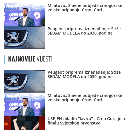
Milatović: Slavne pobjede crnogorske
vojske pripadaju Crnoj Gori
Peugeot priprema iznenađenje: Stiže
SEDAM MODELA do 2030. godine
NAJNOVIJE
VIJESTI
Peugeot priprema iznenađenje: Stiže
SEDAM MODELA do 2030. godine
Milatović: Slavne pobjede crnogorske
vojske pripadaju Crnoj Gori
USPJEH mladih "lavica" - Crna Gora je u
finalu Svjetskog prvenstva!