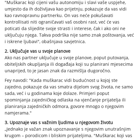
"Muškarac koji cijeni vašu autonomiju i slavi vaše uspjehe,
umjesto da ih doživljava kao prijetnju, pokazuje da vas vidi
kao ravnopravnu partnerku. On vas neće pokušavati
kontrollisati niti ograničavati vaš osobni rast, već će vas
poticati da slijedite svoje strasti i interese, čak i ako oni ne
uključuju njega. Takva podrška nije samo znak poštovanja, već
i iskrene ljubavi", obašnjava savjetnica.
2. Uključuje vas u svoje planove
Ako nas partner uključuje u svoje planove, poput putovanja,
obiteljskih okupljanja ili događaja koji su planirani mjesecima
unaprijed, to je jasan znak da razmišlja dugoročno.
Fey navodi: "Kada muškarac vidi budućnost u kojoj ste
zajedno, pokazuje da vas smatra dijelom svog života, ne samo
sada, već i u godinama koje dolaze. Primjeri poput
spominjanja zajedničkog odlaska na vjenčanje prijatelja ili
planiranja zajedničkih odmora, govore mnogo o njegovim
namjerama."
3. Upoznaje vas s važnim ljudima u njegovom životu
,,Jednako je važan znak upoznavanje s njegovim unutrašnjim
krugom – porodicom i bliskim prijateljima. "Muškarac koji vas