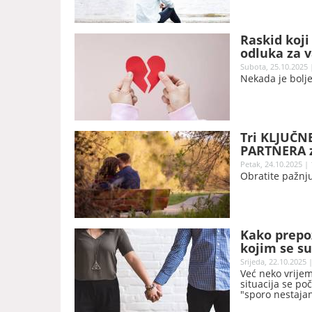
Raskid koji
odluka za v
Subota, 25.10.2025 
Nekada je bolje
Tri KLJUČNE
PARTNERA za
Petak, 24.10.2025 | 
Obratite pažnju
Kako prepoz
kojim se s
Srijeda, 22.10.2025 
Već neko vrijem
situacija se po
"sporo nestajan