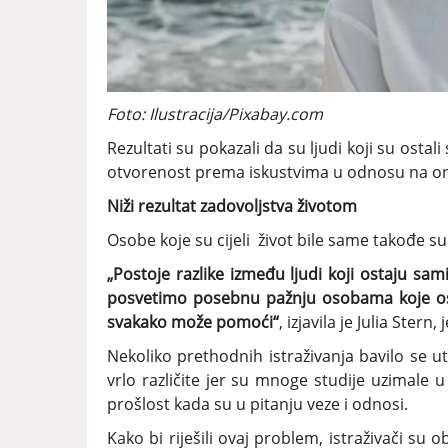
Foto: Ilustracija/Pixabay.com
Rezultati su pokazali da su ljudi koji su ostal
otvorenost prema iskustvima u odnosu na one k
Niži rezultat zadovoljstva životom
Osobe koje su cijeli život bile same takođe s
„Postoje razlike između ljudi koji ostaju sa
posvetimo posebnu pažnju osobama koje osta
svakako može pomoći“
, izjavila je Julia Stern
Nekoliko prethodnih istraživanja bavilo se ut
vrlo različite jer su mnoge studije uzimale u
prošlost kada su u pitanju veze i odnosi.
Kako bi riješili ovaj problem, istraživači su 