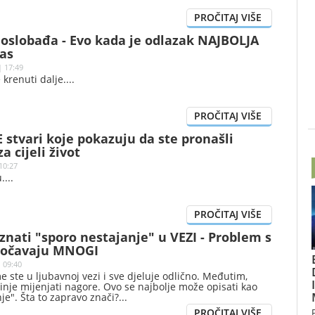
 oslobađa - Evo kada je odlazak NAJBOLJA
as
| 17:49
 krenuti dalje.
 stvari koje pokazuju da ste pronašli
 cijeli život
10:27
.
nati "sporo nestajanje" u VEZI - Problem s
uočavaju MNOGI
| 09:40
e ste u ljubavnoj vezi i sve djeluje odlično. Međutim,
činje mijenjati nagore. Ovo se najbolje može opisati kao
je". Šta to zapravo znači?