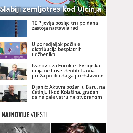
Slabiji zemljotres kod Ulcinja
TE Pljevlja poslije tri i po dana
zastoja nastavila rad
U ponedjeljak počinje
distribucija besplatnih
udžbenika
Ivanović za Eurokaz: Evropska
unija ne briše identitet - ona
pruža priliku da ga predstavimo
Evropi i svijetu
Dijanić: Aktivni požari u Baru, na
Cetinju i kod Kolašina, građani
da ne pale vatru na otvorenom
NAJNOVIJE
VIJESTI