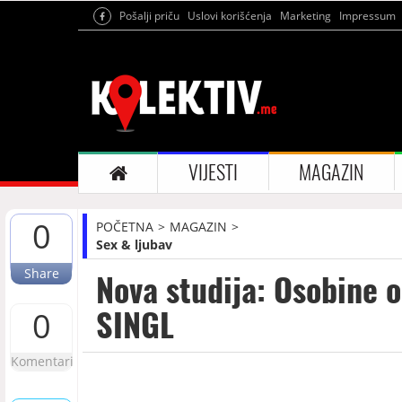
Pošalji priču
Uslovi korišćenja
Marketing
Impressum
VIJESTI
MAGAZIN
0
POČETNA
MAGAZIN
Sex & ljubav
Share
Nova studija: Osobine o
SINGL
0
Komentari