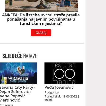
ANKETA: Da li treba uvesti stroža pravila
ponašanja na javnim površinama u
turističkim mjestima?
GLASAJ
SLJEDEĆE
NAJAVE
Bavaria City Party -
Peđa Jovanović
Dejan Seferović i
Podgorica
Ivana Popović
Ponedjeljak, 13.06.2022 |
Martinović
16:16
Podgorica