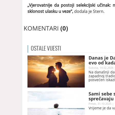
„Vjerovatnije da postoji selekcijski učinak:
sklonost ulasku u veze“,
dodala je Stern.
KOMENTARI
(0)
OSTALE
VIJESTI
Danas je Da
evo od kada
Subota, 14.02.2026 
Na današnji dan
zapadnoj tradici
posvećen iskazi
zajedničke tren
prodavnicama i
tumačenjima, nj
Sami sebe s
sprečavaju
Petak, 31.10.2025 | 
Vrijeme je da 