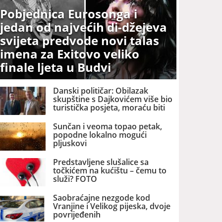
Pobjednica Eurosonga i
jedan od najvećih di-džejeva
svijeta predvode novi talas
imena za Exitovo veliko
finale ljeta u Budvi
Danski političar: Obilazak
skupštine s Dajkovićem više bio
turistička posjeta, moraću biti
pažljiviji kome ću biti vodič
Sunčan i veoma topao petak,
popodne lokalno mogući
pljuskovi
Predstavljene slušalice sa
točkićem na kućištu – čemu to
služi? FOTO
Saobraćajne nezgode kod
Vranjine i Velikog pijeska, dvoje
povrijeđenih