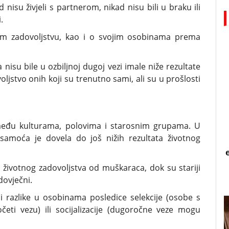
 nisu živjeli s partnerom, nikad nisu bili u braku ili
.
nom zadovoljstvu, kao i o svojim osobinama prema
nisu bile u ozbiljnoj dugoj vezi imale niže rezultate
ljstvo onih koji su trenutno sami, ali su u prošlosti
ke među kulturama, polovima i starosnim grupama. U
samoća je dovela do još nižih rezultata životnog
t životnog zadovoljstva od muškaraca, dok su stariji
dovječni.
li razlike u osobinama posledice selekcije (osobe s
eti vezu) ili socijalizacije (dugoročne veze mogu