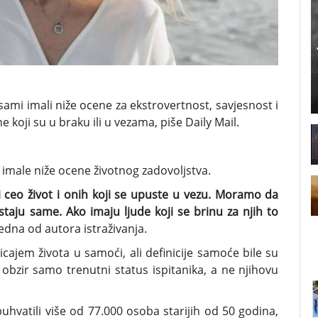
i sami imali niže ocene za ekstrovertnost, savjesnost i
oji su u braku ili u vezama, piše Daily Mail.
u imale niže ocene životnog zadovoljstva.
mi ceo život i onih koji se upuste u vezu. Moramo da
ju same. Ako imaju ljude koji se brinu za njih to
, jedna od autora istraživanja.
icajem života u samoći, ali definicije samoće bile su
 obzir samo trenutni status ispitanika, a ne njihovu
obuhvatili više od 77.000 osoba starijih od 50 godina,