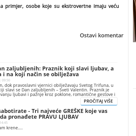
 na primjer, osobe koje su ekstrovertne imaju veću
Ostavi komentar
n zaljubljenih: Praznik koji slavi ljubav, a
 i na koji način se obilježava
| 09:50
, dok pravoslavni vjernici obilježavaju Svetog Trifuna, u
ji slavi se Dan zaljubljenih – Sveti Valentin. Praznik je
vanju ljubavi i pažnje kroz poklone, romantične gestove i
utke, ali ga, pored emotivne dimenzije, prate i gužve u
 pojačana potrošnja. Prema pojedinim istorijskim
egovi korijeni sežu do rimskih festivala plodnosti.
abotirate - Tri najveće GREŠKE koje vas
 da pronađete PRAVU LJUBAV
14:45
vam krene.