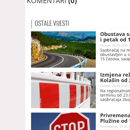
KOMENTARI
(0)
OSTALE
VIJESTI
Obustava sa
i petak od 
Utorak, 26.05.2026 |
Saobraćaj na m
obustavljen u s
15 časova, saop
Izmjena re
Kolašin od 
Utorak, 26.05.2026 |
Na regionalnom 
terminu od 23.
saobraćaja zbo
saobraćaj.
Privremena
Plužine od 
Ponedjeljak, 25.05.2