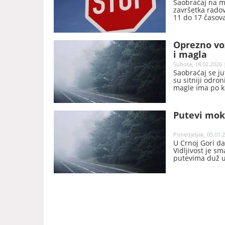
Saobraćaj na m
završetka rado
11 do 17 časova
Oprezno voz
i magla
Subota, 14.02.2026 
Saobraćaj se ju
su sitniji odro
magle ima po ko
savjetuju opre
prilikama i sa
Putevi mokr
Ponedjeljak, 05.01.2
U Crnoj Gori d
Vidljivost je s
putevima duž u
pažljivije, da 
pravila saobrać
AMSCG.