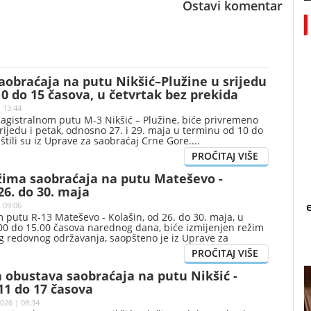
Ostavi komentar
obraćaja na putu Nikšić–Plužine u srijedu
10 do 15 časova, u četvrtak bez prekida
 13:44
agistralnom putu M-3 Nikšić – Plužine, biće privremeno
rijedu i petak, odnosno 27. i 29. maja u terminu od 10 do
štili su iz Uprave za saobraćaj Crne Gore.
žima saobraćaja na putu Mateševo -
26. do 30. maja
 09:06
putu R-13 Mateševo - Kolašin, od 26. do 30. maja, u
00 do 15.00 časova narednog dana, biće izmijenjen režim
g redovnog održavanja, saopšteno je iz Uprave za
 obustava saobraćaja na putu Nikšić -
11 do 17 časova
026 | 08:34