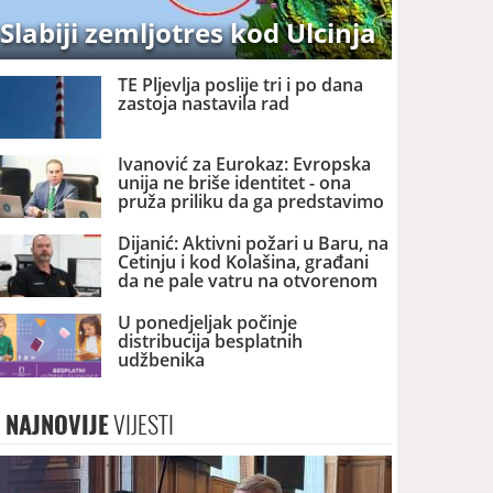
Slabiji zemljotres kod Ulcinja
TE Pljevlja poslije tri i po dana
zastoja nastavila rad
Ivanović za Eurokaz: Evropska
unija ne briše identitet - ona
pruža priliku da ga predstavimo
Evropi i svijetu
Dijanić: Aktivni požari u Baru, na
Cetinju i kod Kolašina, građani
da ne pale vatru na otvorenom
U ponedjeljak počinje
distribucija besplatnih
udžbenika
NAJNOVIJE
VIJESTI