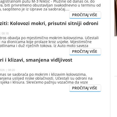
agistralnom putu M-3 Nikšić - Plužine od danas će, do
va, biti privremeno obustavljan svakodnevno u terminu od
, saopšteno je iz Uprave za saobraćaj.
iti: Kolovozi mokri, prisutni sitniji odroni
| 08:18
tros obavlja po mjestimično mokrim kolovozima. Učestali
ni na dionicama koje prolaze kroz usjeke. Mjestimične
tlinama i duž riječnih tokova. Iz Auto moto saveza
znu vožnju prilagođenu nestabilnim vremenskim
obraćajnim uslovima.
i i klizavi, smanjena vidljivost
026 | 08:20
anas se saobraća po mokrim i klizavim kolovozima.
manjena uslijed niske oblačnosti. Učestali su odroni na
sjeka i klisura. Skrećemo pažnju vozačima da voze
vožnju prilagode trenutnom stanju na putu i poštuju
aja, saopšteno je iz Auto moto saveza Crne Gore