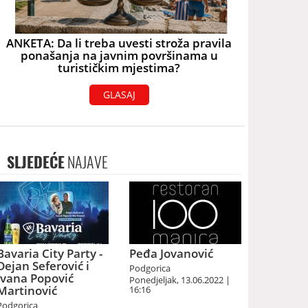
ANKETA: Da li treba uvesti stroža pravila
ponašanja na javnim površinama u
turističkim mjestima?
GLASAJ
SLJEDEĆE
NAJAVE
Bavaria City Party -
Peđa Jovanović
Dejan Seferović i
Podgorica
Ivana Popović
Ponedjeljak, 13.06.2022 |
Martinović
16:16
Podgorica