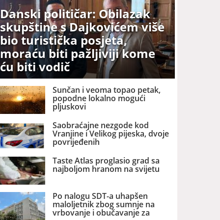
Danski političar: Obilazak
skupštine s Dajkovićem više
bio turistička posjeta,
moraću biti pažljiviji kome
ću biti vodič
Sunčan i veoma topao petak,
popodne lokalno mogući
pljuskovi
Saobraćajne nezgode kod
Vranjine i Velikog pijeska, dvoje
povrijeđenih
Taste Atlas proglasio grad sa
najboljom hranom na svijetu
Po nalogu SDT-a uhapšen
maloljetnik zbog sumnje na
vrbovanje i obučavanje za