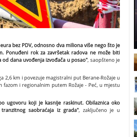
a eura bez PDV, odnosno dva miliona više nego što je
m. Ponuđeni rok za završetak radova ne može biti
na od dana uvođenja izvođača u posao"
, saopšteno je
uga 2,6 km i povezuje magistralni put Berane-Rožaje u
m fazom i regionalnim putem Rožaje - Peć, u mjestu
po ugovoru koji je kasnije raskinut. Obilaznica oko
tranzitnog saobraćaja iz grada"
, zaključeno je u