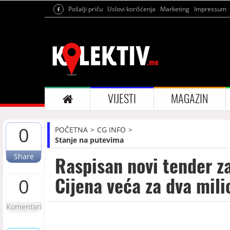
Pošalji priču
Uslovi korišćenja
Marketing
Impressum
VIJESTI
MAGAZIN
0
POČETNA
CG INFO
Stanje na putevima
Share
Raspisan novi tender za
Cijena veća za dva mili
0
Komentari