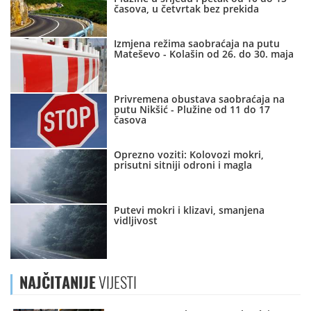
časova, u četvrtak bez prekida
Izmjena režima saobraćaja na putu
Mateševo - Kolašin od 26. do 30. maja
Privremena obustava saobraćaja na
putu Nikšić - Plužine od 11 do 17
časova
Oprezno voziti: Kolovozi mokri,
prisutni sitniji odroni i magla
Putevi mokri i klizavi, smanjena
vidljivost
NAJČITANIJE
VIJESTI