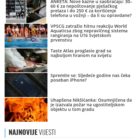
ANKETA: Nove kazne u saobraćaju: 30–
60 € za nepoštovanje pješačkog
prelaza i do 250 € za korišćenje
telefona u vožnji – da li su opravdane?
VPSCG zatražio hitnu reakciju World
Aquaticsa zbog nepravičnog sistema
rangiranja na U16 Svjetskom
prvenstvu
Taste Atlas proglasio grad sa
najboljom hranom na svijetu
Spremite se: Sljedeće godine nas čeka
poseban iPhone?
Uhapšena Nikšićanka: Osumnjičena da
je izazvala požar na ugostiteljskom
objektu u tom gradu
NAJNOVIJE
VIJESTI