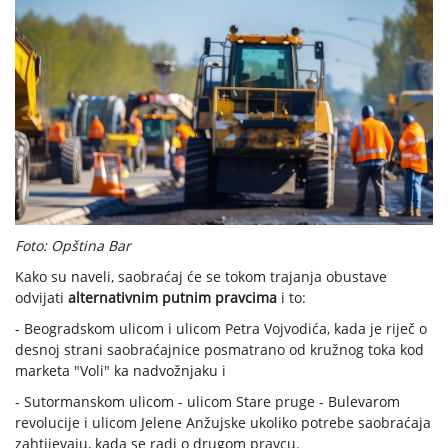
Foto: Opština Bar
Kako su naveli, saobraćaj će se tokom trajanja obustave
odvijati
alternativnim putnim pravcima
i to:
- Beogradskom ulicom i ulicom Petra Vojvodića, kada je riječ o
desnoj strani saobraćajnice posmatrano od kružnog toka kod
marketa "Voli" ka nadvožnjaku i
- Sutormanskom ulicom - ulicom Stare pruge - Bulevarom
revolucije i ulicom Jelene Anžujske ukoliko potrebe saobraćaja
zahtijevaju, kada se radi o drugom pravcu.