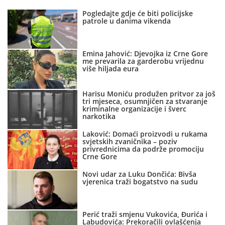
Pogledajte gdje će biti policijske
patrole u danima vikenda
Emina Jahović: Djevojka iz Crne Gore
me prevarila za garderobu vrijednu
više hiljada eura
Harisu Moniću produžen pritvor za još
tri mjeseca, osumnjičen za stvaranje
kriminalne organizacije i šverc
narkotika
Laković: Domaći proizvodi u rukama
svjetskih zvaničnika – poziv
privrednicima da podrže promociju
Crne Gore
Novi udar za Luku Dončića: Bivša
vjerenica traži bogatstvo na sudu
Perić traži smjenu Vukovića, Đurića i
Labudovića: Prekoračili ovlašćenja