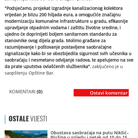
"Podsjećamo, projekat izgradnje kanalizacionog kolektora
vrijedan je blizu 200 hiljada eura, a omogućiće značajnu
modernizaciju komunalne infrastrukture u gradu, efikasnije
upravljanje otpadnim vodama i zaštitu životne sredine, i
ujedno će doprinijeti boljem sanitarnom standardu za
stanovnike ovog dijela grada. Molimo građane za
razumijevanje i poštovanje postavljene saobraćajne
signalizacije kako bi se obezbijedila sigurnost svih učesnika u
saobraćaju i nesmetano odvijanje radova, te apelujemo na sve
da prate uputstva ovlašćenih službenika"
, zaključeno je u
saopštenju Opštine Bar.
KOMENTARI
(0)
Ostavi komentar
OSTALE
VIJESTI
Obustava saobraćaja na putu Nikšić–
Plužine u srijedu i petak od 10 do 15