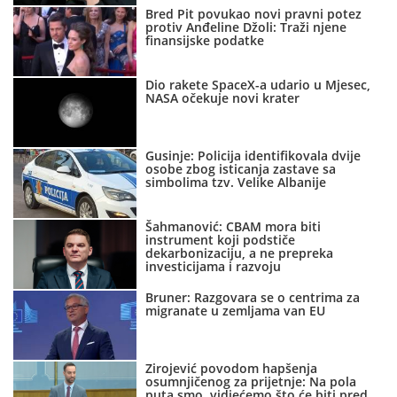
Bred Pit povukao novi pravni potez
protiv Anđeline Džoli: Traži njene
finansijske podatke
Dio rakete SpaceX-a udario u Mjesec,
NASA očekuje novi krater
Gusinje: Policija identifikovala dvije
osobe zbog isticanja zastave sa
simbolima tzv. Velike Albanije
Šahmanović: CBAM mora biti
instrument koji podstiče
dekarbonizaciju, a ne prepreka
investicijama i razvoju
Bruner: Razgovara se o centrima za
migranate u zemljama van EU
Zirojević povodom hapšenja
osumnjičenog za prijetnje: Na pola
puta smo, vidjećemo što će biti pred