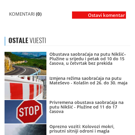
KOMENTARI
(0)
Ostavi komentar
OSTALE
VIJESTI
Obustava saobraćaja na putu Nikšić–
Plužine u srijedu i petak od 10 do 15
časova, u četvrtak bez prekida
Izmjena režima saobraćaja na putu
Mateševo - Kolašin od 26. do 30. maja
Privremena obustava saobraćaja na
putu Nikšić - Plužine od 11 do 17
časova
Oprezno voziti: Kolovozi mokri,
prisutni sitniji odroni i magla