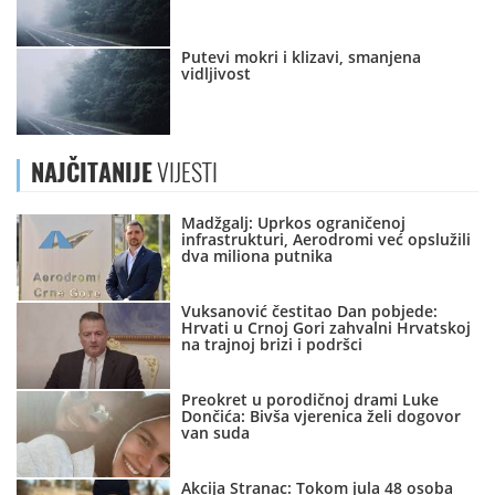
Putevi mokri i klizavi, smanjena
vidljivost
NAJČITANIJE
VIJESTI
Madžgalj: Uprkos ograničenoj
infrastrukturi, Aerodromi već opslužili
dva miliona putnika
Vuksanović čestitao Dan pobjede:
Hrvati u Crnoj Gori zahvalni Hrvatskoj
na trajnoj brizi i podršci
Preokret u porodičnoj drami Luke
Dončića: Bivša vjerenica želi dogovor
van suda
Akcija Stranac: Tokom jula 48 osoba