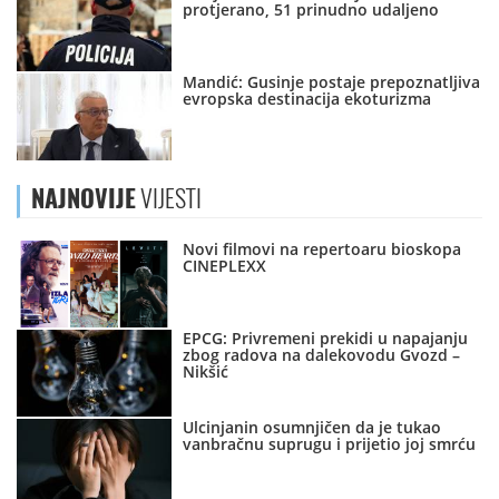
protjerano, 51 prinudno udaljeno
Mandić: Gusinje postaje prepoznatljiva
evropska destinacija ekoturizma
NAJNOVIJE
VIJESTI
Novi filmovi na repertoaru bioskopa
CINEPLEXX
EPCG: Privremeni prekidi u napajanju
zbog radova na dalekovodu Gvozd –
Nikšić
Ulcinjanin osumnjičen da je tukao
vanbračnu suprugu i prijetio joj smrću