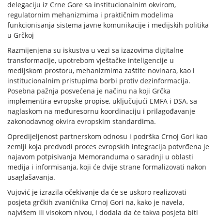
delegaciju iz Crne Gore sa institucionalnim okvirom,
regulatornim mehanizmima i praktičnim modelima
funkcionisanja sistema javne komunikacije i medijskih politika
u Grčkoj
Razmijenjena su iskustva u vezi sa izazovima digitalne
transformacije, upotrebom vještačke inteligencije u
medijskom prostoru, mehanizmima zaštite novinara, kao i
institucionalnim pristupima borbi protiv dezinformacija.
Posebna pažnja posvećena je načinu na koji Grčka
implementira evropske propise, uključujući EMFA i DSA, sa
naglaskom na međuresornu koordinaciju i prilagođavanje
zakonodavnog okvira evropskim standardima.
Opredijeljenost partnerskom odnosu i podrška Crnoj Gori kao
zemlji koja predvodi proces evropskih integracija potvrđena je
najavom potpisivanja Memoranduma o saradnji u oblasti
medija i informisanja, koji će dvije strane formalizovati nakon
usaglašavanja.
Vujović je izrazila očekivanje da će se uskoro realizovati
posjeta grčkih zvaničnika Crnoj Gori na, kako je navela,
najvišem ili visokom nivou, i dodala da će takva posjeta biti