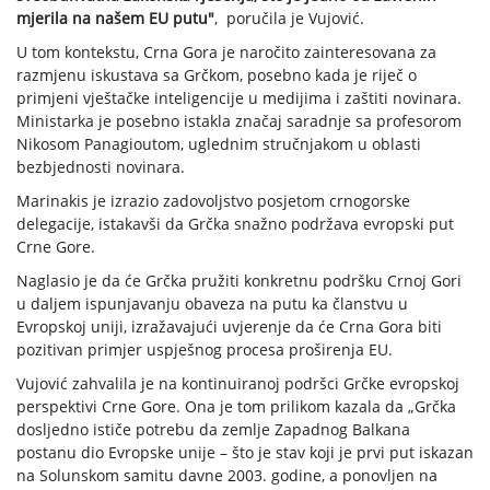
mjerila na našem EU putu"
, poručila je Vujović.
U tom kontekstu, Crna Gora je naročito zainteresovana za
razmjenu iskustava sa Grčkom, posebno kada je riječ o
primjeni vještačke inteligencije u medijima i zaštiti novinara.
Ministarka je posebno istakla značaj saradnje sa profesorom
Nikosom Panagioutom, uglednim stručnjakom u oblasti
bezbjednosti novinara.
Marinakis je izrazio zadovoljstvo posjetom crnogorske
delegacije, istakavši da Grčka snažno podržava evropski put
Crne Gore.
Naglasio je da će Grčka pružiti konkretnu podršku Crnoj Gori
u daljem ispunjavanju obaveza na putu ka članstvu u
Evropskoj uniji, izražavajući uvjerenje da će Crna Gora biti
pozitivan primjer uspješnog procesa proširenja EU.
Vujović zahvalila je na kontinuiranoj podršci Grčke evropskoj
perspektivi Crne Gore. Ona je tom prilikom kazala da „Grčka
dosljedno ističe potrebu da zemlje Zapadnog Balkana
postanu dio Evropske unije – što je stav koji je prvi put iskazan
na Solunskom samitu davne 2003. godine, a ponovljen na