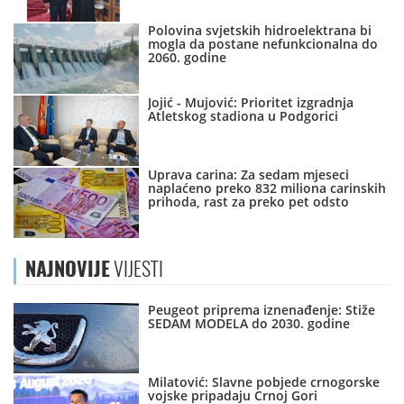
Polovina svjetskih hidroelektrana bi
mogla da postane nefunkcionalna do
2060. godine
Jojić - Mujović: Prioritet izgradnja
Atletskog stadiona u Podgorici
Uprava carina: Za sedam mjeseci
naplaćeno preko 832 miliona carinskih
prihoda, rast za preko pet odsto
NAJNOVIJE
VIJESTI
Peugeot priprema iznenađenje: Stiže
SEDAM MODELA do 2030. godine
Milatović: Slavne pobjede crnogorske
vojske pripadaju Crnoj Gori