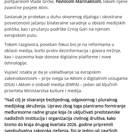
portparolom Vlade Grčke,
Pavlosom Marinakisom,
tokom njene
zvanične posjete Atini.
Sastanak je protekao u duhu otvorenog dijaloga i obostrane
posvećenosti jačanju bilateralne saradnje u oblasti medijskih
politika, kao i pružanju podrške Crnoj Gori na njenom
evropskom putu.
Tokom razgovora, poseban fokus bio je na reformama u
oblasti medija, borbi protiv dezinformacija i govora mržnje,
kao i izazovima koje donose digitalne platforme i nove
tehnologije.
Vujović istakla je da je usklađivanje sa evropskim
zakonodavstvom – prije svega sa Aktom o digitalnim uslugama
(DSA) i Aktom o slobodi medija (EMFA) – jedan od ključnih
prioriteta Ministarstva kulture i medija.
"Naš cilj je stvaranje bezbjednog, odgovornog i pluralnog
medijskog okruženja. Upravo zbog toga planiramo formiranje
međuresorne radne grupe koja će uključivati predstavnike
nadležnih institucija i organizacija civilnog društva, kako
bismo do kraja drugog kvartala 2026. godine pripremili
sveobuhvatna zakonska rješenja, što je jedno od završnih