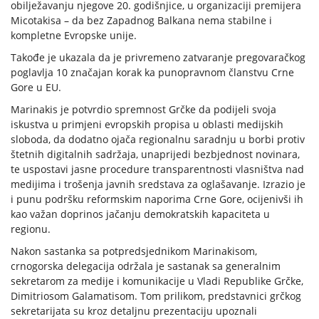
obilježavanju njegove 20. godišnjice, u organizaciji premijera
Micotakisa – da bez Zapadnog Balkana nema stabilne i
kompletne Evropske unije.
Takođe je ukazala da je privremeno zatvaranje pregovaračkog
poglavlja 10 značajan korak ka punopravnom članstvu Crne
Gore u EU.
Marinakis je potvrdio spremnost Grčke da podijeli svoja
iskustva u primjeni evropskih propisa u oblasti medijskih
sloboda, da dodatno ojača regionalnu saradnju u borbi protiv
štetnih digitalnih sadržaja, unaprijedi bezbjednost novinara,
te uspostavi jasne procedure transparentnosti vlasništva nad
medijima i trošenja javnih sredstava za oglašavanje. Izrazio je
i punu podršku reformskim naporima Crne Gore, ocijenivši ih
kao važan doprinos jačanju demokratskih kapaciteta u
regionu.
Nakon sastanka sa potpredsjednikom Marinakisom,
crnogorska delegacija održala je sastanak sa generalnim
sekretarom za medije i komunikacije u Vladi Republike Grčke,
Dimitriosom Galamatisom. Tom prilikom, predstavnici grčkog
sekretarijata su kroz detaljnu prezentaciju upoznali