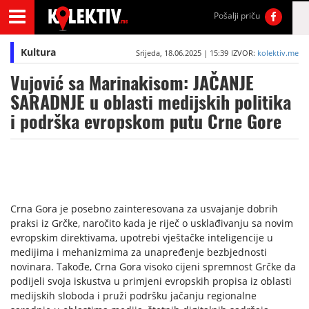
Pošalji priču
Kultura
Srijeda, 18.06.2025 | 15:39
IZVOR:
kolektiv.me
Vujović sa Marinakisom: JAČANJE
SARADNJE u oblasti medijskih politika
i podrška evropskom putu Crne Gore
Crna Gora je posebno zainteresovana za usvajanje dobrih
praksi iz Grčke, naročito kada je riječ o usklađivanju sa novim
evropskim direktivama, upotrebi vještačke inteligencije u
medijima i mehanizmima za unapređenje bezbjednosti
novinara. Takođe, Crna Gora visoko cijeni spremnost Grčke da
podijeli svoja iskustva u primjeni evropskih propisa iz oblasti
medijskih sloboda i pruži podršku jačanju regionalne