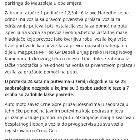
parkinga do Mauzoleja u oba smjera.
Zabrana iz tačke 1 podtačke 1,2,3,4 i 6 iz ove Naredbe se ne
odnosi na vozila sa pravom prvenstva prolaza ,vozila za
održavanje puteva i ptt instalacija,vozila za pomoć na putu
,specijalna vozila za prevoz životinja,betona ,asfaltne mase i
hladnjače koje prevoze lako kvarljivu robu ,vozila koja vrše
transport vode kao ni vozila za prevoz opasnih materija na
dijelu mag.puta M-1 od GP Debeli Brijeg preko Herceg Novog i
Kamenara do kružnog toka u mjestu Lipci,dok se zabrana iz
tačke 1podtačka 5 ne odnosi na vozila sa prvenstvom prolaza i
vozila za pružanje pomoći na putu.
U protekla 24 sata na putevima u zemlji dogodile su se 23
saobraćajne nezgode u kojima su 3 osobe zadobile teze a 7
osoba su zadobile lakse povrede.
Auto moto savez Crne Gore pruža učesnicima u saobraćaju
tehničku pomoć na javnim putevima koja podrazumijeva
pružanje usluge pomoći na putu ,otklanjanje manjih kvarova i
besplatnog šlepanja vozila do prvog servisa za sva vozila
registrovana u Crnoj Gori.