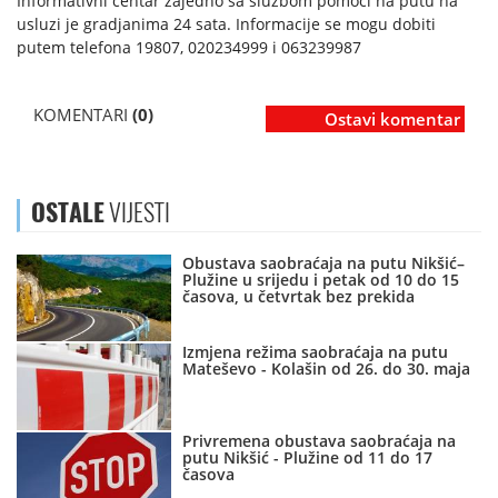
Informativni centar zajedno sa službom pomoći na putu na
usluzi je gradjanima 24 sata. Informacije se mogu dobiti
putem telefona 19807, 020234999 i 063239987
KOMENTARI
(0)
Ostavi komentar
OSTALE
VIJESTI
Obustava saobraćaja na putu Nikšić–
Plužine u srijedu i petak od 10 do 15
časova, u četvrtak bez prekida
Izmjena režima saobraćaja na putu
Mateševo - Kolašin od 26. do 30. maja
Privremena obustava saobraćaja na
putu Nikšić - Plužine od 11 do 17
časova