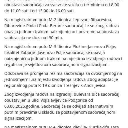
obustava saobraćaja za sve vrste vozila u terminima od 8.00
do 11.00 sati i od 13.00 do 16.00 sati.
Na magistralnom putu M-2 dionica Lepevac -Ribarevina,
Ribarevine-Poda i Poda-Berane saobraćaj će se zbog radova
obavlja jednom trakom naizmjenicno i povremena obustava
saobracaja ne duza od 30 min.
Na magistralnom putu M-3 dionica Plužine-Jasenovo Polje,
lokalitet Zaborje -Jasenovo Polje saobraćaj se obavlja
naizmjenično jednom trakom na mjestima izvodjenja radova i
regulisan je svjetlosnom saobraćajnom signalizacijom.
Odobrava se promjena režima saobraćaja sa dvosmjernog na
jednosmjerni ,na mjestu izvodjenja radova ,zbog adaptacije
regionalnog puta R-19 dionica Trešnjevik-Andrijevica.
Zbog izvodjenja radova na izgradnji bulevara biće saobraćaj
obustavljen u ulici Vojislavljevića-Podgorica od
03.06.2025.godine. Saobraćaj će se odvijati alternativnim
putnim pravcima u skladu sa postavljenom saobraćajnom
signalizacijom.
Na magistralnom putu M-6 dionica Pljevlja-Djurdjevića Tara