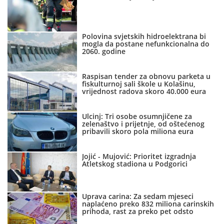
Polovina svjetskih hidroelektrana bi
mogla da postane nefunkcionalna do
2060. godine
Raspisan tender za obnovu parketa u
fiskulturnoj sali škole u Kolašinu,
vrijednost radova skoro 40.000 eura
Ulcinj: Tri osobe osumnjičene za
zelenaštvo i prijetnje, od oštećenog
pribavili skoro pola miliona eura
Jojić - Mujović: Prioritet izgradnja
Atletskog stadiona u Podgorici
Uprava carina: Za sedam mjeseci
naplaćeno preko 832 miliona carinskih
prihoda, rast za preko pet odsto