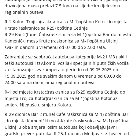
dozvoljena masa prelazi 7.5 tona na sljedećim djelovima
regionalnih puteva:
R-1 Kotor -Trojica(raskrsnica sa M-1)opština Kotor do mjesta
Krstac(raskrsnica sa R25) opština Cetinje
R-29 Bar 2(tunel Ćafe,raskrsnica sa M-1)opština Bar do mjesta
Kamenički most-Krute (raskrsnica sa M-1)opština Ulcinj
svakim danom u vremenu od 07.00 do 22.00 sata.
Zabranjuje se saobraćaj autobusa kategorije M-2 i M3 (laki i
teški autobusi i tzv.kombi vozila)i specijalnih putničkih vozila
za stanovanje -tzv kampera u periodu od 09.05.2025 do
15.09.2025 godine svakim danom u vremenu od 00.00 do
24.00 sata na dionicama regionalnih puteva:
R-1 od mjesta Krstac(raskrsnica sa R-25 )opština Cetinje do
mjesta Trojica-Kotor(raskrsnica sa M-1)opština Kotor ,iz
smjera Njeguša u smjeru Kotora.
R-29 dionica Bar 2 (tunel Ćafe,raskrsnica sa M-1) opština Bar
,do mjesta Kamenički most-Krute (raskrsnica sa M-1) opština
Ulcinj ,u oba smjera ,osim autobusa koji obavljaju javni
gradski prevoz putnika. R-25.1 dionica Medjuvršje-Lovćen od