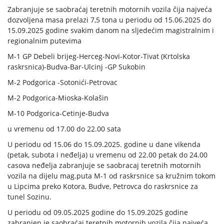
Zabranjuje se saobraćaj teretnih motornih vozila čija najveća
dozvoljena masa prelazi 7,5 tona u periodu od 15.06.2025 do
15.09.2025 godine svakim danom na sljedećim magistralnim i
regionalnim putevima
M-1 GP Debeli brijeg-Herceg-Novi-Kotor-Tivat (Krtolska
raskrsnica)-Budva-Bar-Ulcinj -GP Sukobin
M-2 Podgorica -Sotonići-Petrovac
M-2 Podgorica-Mioska-Kolašin
M-10 Podgorica-Cetinje-Budva
u vremenu od 17.00 do 22.00 sata
U periodu od 15.06 do 15.09.2025. godine u dane vikenda
(petak, subota i neđelja) u vremenu od 22.00 petak do 24.00
casova neđelja zabranjuje se saobracaj teretnih motornih
vozila na dijelu mag.puta M-1 od raskrsnice sa kružnim tokom
u Lipcima preko Kotora, Budve, Petrovca do raskrsnice za
tunel Sozinu.
U periodu od 09.05.2025 godine do 15.09.2025 godine
zabranjen je saobraćaj teretnih motornih vozila čija najveća