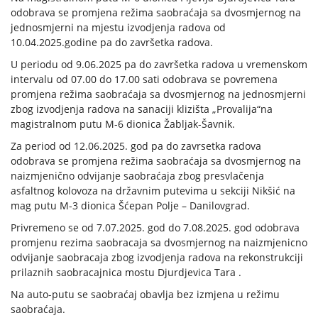
odobrava se promjena režima saobraćaja sa dvosmjernog na
jednosmjerni na mjestu izvodjenja radova od
10.04.2025.godine pa do završetka radova.
U periodu od 9.06.2025 pa do završetka radova u vremenskom
intervalu od 07.00 do 17.00 sati odobrava se povremena
promjena režima saobraćaja sa dvosmjernog na jednosmjerni
zbog izvodjenja radova na sanaciji klizišta „Provalija“na
magistralnom putu M-6 dionica Žabljak-Šavnik.
Za period od 12.06.2025. god pa do zavrsetka radova
odobrava se promjena režima saobraćaja sa dvosmjernog na
naizmjenično odvijanje saobraćaja zbog presvlačenja
asfaltnog kolovoza na državnim putevima u sekciji Nikšić na
mag putu M-3 dionica Šćepan Polje – Danilovgrad.
Privremeno se od 7.07.2025. god do 7.08.2025. god odobrava
promjenu rezima saobracaja sa dvosmjernog na naizmjenicno
odvijanje saobracaja zbog izvodjenja radova na rekonstrukciji
prilaznih saobracajnica mostu Djurdjevica Tara .
Na auto-putu se saobraćaj obavlja bez izmjena u režimu
saobraćaja.