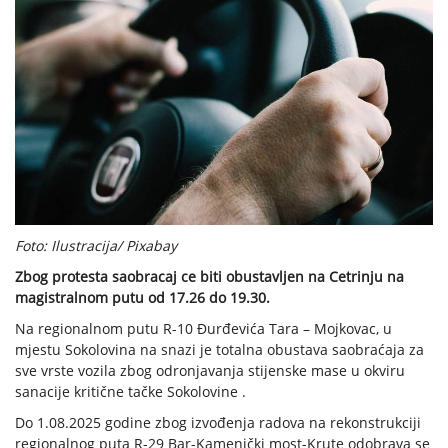
Foto: Ilustracija/ Pixabay
Zbog protesta saobracaj ce biti obustavljen na Cetrinju na
magistralnom putu od 17.26 do 19.30.
Na regionalnom putu R-10 Đurđevića Tara – Mojkovac, u
mjestu Sokolovina na snazi je totalna obustava saobraćaja za
sve vrste vozila zbog odronjavanja stijenske mase u okviru
sanacije kritične tačke Sokolovine .
Do 1.08.2025 godine zbog izvođenja radova na rekonstrukciji
regionalnog puta R-29 Bar-Kamenički most-Krute odobrava se