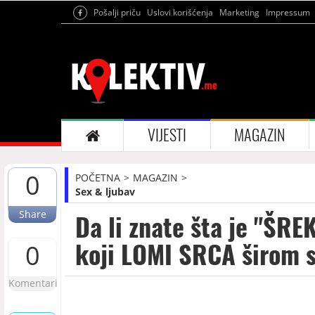
Pošalji priču
Uslovi korišćenja
Marketing
Impressum
VIJESTI
MAGAZIN
0
POČETNA
MAGAZIN
Sex & ljubav
Share
Da li znate šta je "ŠR
koji LOMI SRCA širom s
0
Komentari