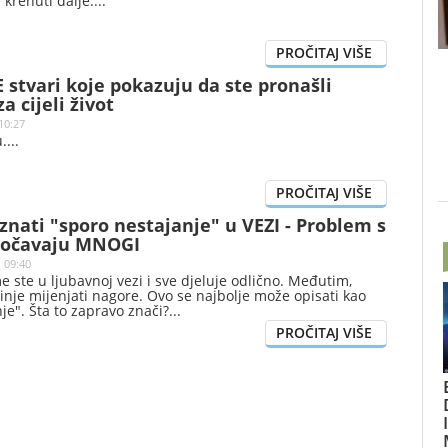
 krenuti dalje.
 stvari koje pokazuju da ste pronašli
 cijeli život
10:27
.
nati "sporo nestajanje" u VEZI - Problem s
uočavaju MNOGI
| 09:40
e ste u ljubavnoj vezi i sve djeluje odlično. Međutim,
činje mijenjati nagore. Ovo se najbolje može opisati kao
je". Šta to zapravo znači?