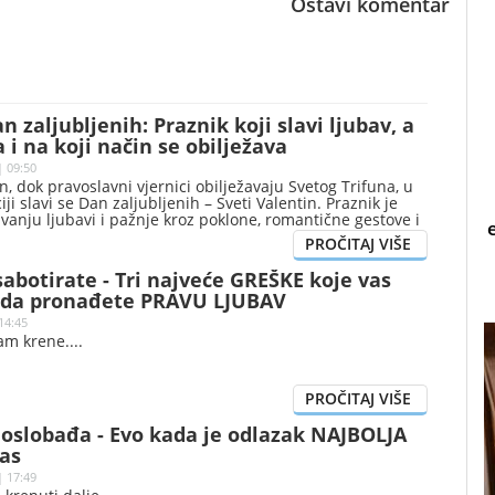
Ostavi komentar
n zaljubljenih: Praznik koji slavi ljubav, a
 i na koji način se obilježava
| 09:50
, dok pravoslavni vjernici obilježavaju Svetog Trifuna, u
ji slavi se Dan zaljubljenih – Sveti Valentin. Praznik je
vanju ljubavi i pažnje kroz poklone, romantične gestove i
utke, ali ga, pored emotivne dimenzije, prate i gužve u
 pojačana potrošnja. Prema pojedinim istorijskim
egovi korijeni sežu do rimskih festivala plodnosti.
abotirate - Tri najveće GREŠKE koje vas
 da pronađete PRAVU LJUBAV
14:45
vam krene.
 oslobađa - Evo kada je odlazak NAJBOLJA
as
| 17:49