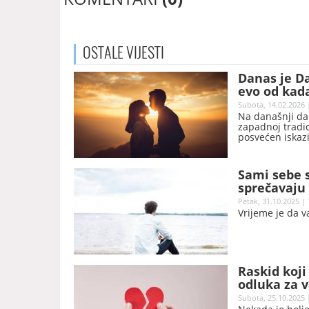
OSTALE
VIJESTI
Danas je Da
evo od kada
Subota, 14.02.2026 
Na današnji dan
zapadnoj tradici
posvećen iskazi
zajedničke tren
prodavnicama i
tumačenjima, nj
Sami sebe s
sprečavaju
Petak, 31.10.2025 | 
Vrijeme je da 
Raskid koji
odluka za v
Subota, 25.10.2025 