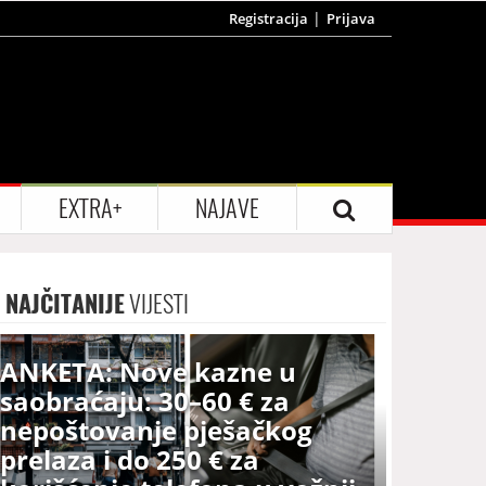
Registracija
Prijava
EXTRA+
NAJAVE
NAJČITANIJE
VIJESTI
ANKETA: Nove kazne u
saobraćaju: 30–60 € za
nepoštovanje pješačkog
prelaza i do 250 € za