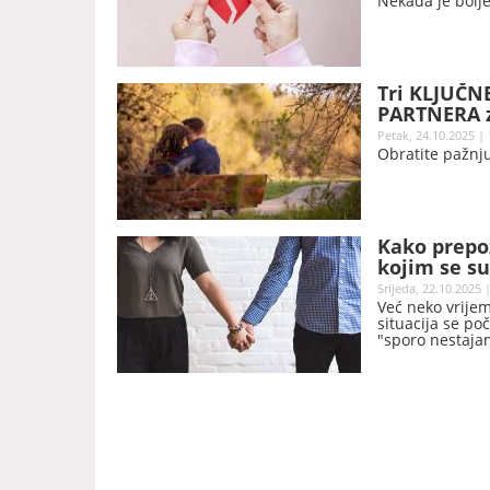
Nekada je bolje
Tri KLJUČNE
PARTNERA za
Petak, 24.10.2025 | 
Obratite pažnju
Kako prepoz
kojim se s
Srijeda, 22.10.2025 
Već neko vrijem
situacija se po
"sporo nestajan