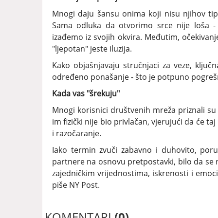
Mnogi daju šansu onima koji nisu njihov tip 
Sama odluka da otvorimo srce nije loša - 
izađemo iz svojih okvira. Međutim, očekivanje
"ljepotan" jeste iluzija.
Kako objašnjavaju stručnjaci za veze, ključn
određeno ponašanje - što je potpuno pogreš
Kada vas "šrekuju"
Mnogi korisnici društvenih mreža priznali su
im fizički nije bio privlačan, vjerujući da će t
i razočaranje.
Iako termin zvuči zabavno i duhovito, poru
partnere na osnovu pretpostavki, bilo da se ra
zajedničkim vrijednostima, iskrenosti i emoci
piše NY Post.
KOMENTARI
(0)