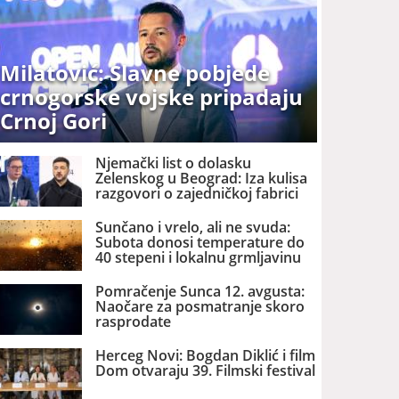
Milatović: Slavne pobjede
crnogorske vojske pripadaju
Crnoj Gori
Njemački list o dolasku
Zelenskog u Beograd: Iza kulisa
razgovori o zajedničkoj fabrici
dronova u Srbiji
Sunčano i vrelo, ali ne svuda:
Subota donosi temperature do
40 stepeni i lokalnu grmljavinu
Pomračenje Sunca 12. avgusta:
Naočare za posmatranje skoro
rasprodate
Herceg Novi: Bogdan Diklić i film
Dom otvaraju 39. Filmski festival