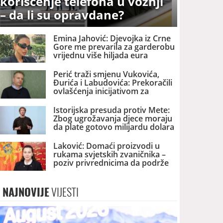
korišćenje telefona u vožnji
– da li su opravdane?
Emina Jahović: Djevojka iz Crne
Gore me prevarila za garderobu
vrijednu više hiljada eura
Perić traži smjenu Vukovića,
Đurića i Labudovića: Prekoračili
ovlašćenja inicijativom za
promjenu naziva NB
Istorijska presuda protiv Mete:
Zbog ugrožavanja djece moraju
da plate gotovo milijardu dolara
Laković: Domaći proizvodi u
rukama svjetskih zvaničnika –
poziv privrednicima da podrže
promociju Crne Gore
NAJNOVIJE
VIJESTI