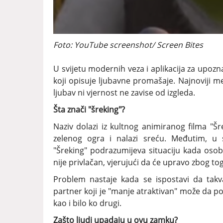
Foto: YouTube screenshot/ Screen Bites
U svijetu modernih veza i aplikacija za upoz
koji opisuje ljubavne promašaje. Najnoviji 
ljubav ni vjernost ne zavise od izgleda.
Šta znači "šreking"?
Naziv dolazi iz kultnog animiranog filma "Šr
zelenog ogra i nalazi sreću. Međutim, u
"Šreking" podrazumijeva situaciju kada osoba
nije privlačan, vjerujući da će upravo zbog tog
Problem nastaje kada se ispostavi da tak
partner koji je "manje atraktivan" može da pov
kao i bilo ko drugi.
Zašto ljudi upadaju u ovu zamku?