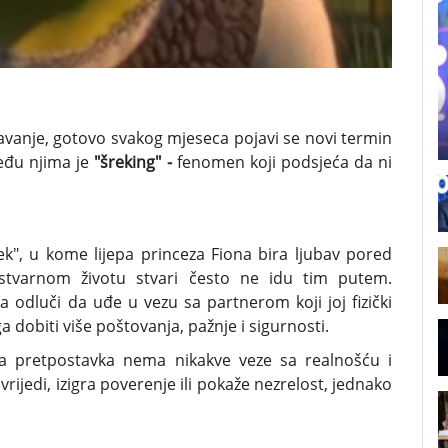
navanje, gotovo svakog mjeseca pojavi se novi termin
među njima je
"šreking" -
fenomen koji podsjeća da ni
ek", u kome lijepa princeza Fiona bira ljubav pored
 stvarnom životu stvari često ne idu tim putem.
 odluči da uđe u vezu sa partnerom koji joj fizički
a dobiti više poštovanja, pažnje i sigurnosti.
va pretpostavka nema nikakve veze sa realnošću i
rijedi, izigra poverenje ili pokaže nezrelost, jednako