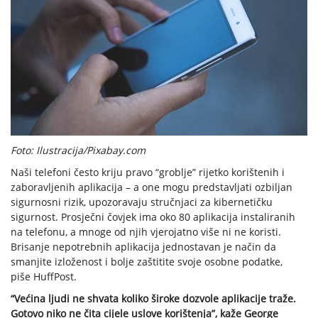
Foto: Ilustracija/Pixabay.com
Naši telefoni često kriju pravo “groblje” rijetko korištenih i
zaboravljenih aplikacija – a one mogu predstavljati ozbiljan
sigurnosni rizik, upozoravaju stručnjaci za kibernetičku
sigurnost. Prosječni čovjek ima oko 80 aplikacija instaliranih
na telefonu, a mnoge od njih vjerojatno više ni ne koristi.
Brisanje nepotrebnih aplikacija jednostavan je način da
smanjite izloženost i bolje zaštitite svoje osobne podatke,
piše HuffPost.
“Većina ljudi ne shvata koliko široke dozvole aplikacije traže.
Gotovo niko ne čita cijele uslove korištenja”, kaže George