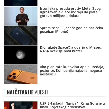
Istorijska presuda protiv Mete: Zbog
ugrožavanja djece moraju da plate
gotovo milijardu dolara
Spremite se: Sljedeće godine nas čeka
poseban iPhone?
Dio rakete SpaceX-a udario u Mjesec,
NASA očekuje novi krater
Ako planirate kupovinu Apple uređaja,
požurite: Kompanija najavila moguću
nestašicu
NAJČITANIJE
VIJESTI
USPJEH mladih "lavica" - Crna Gora je u
finalu Svjetskog prvenstva!