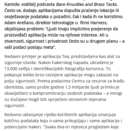
Kamide, voditelj podcasta
Bare Knuckles and Brass Tacks.
Često se, dodaje, aplikacijama dopušta praćenje lokacije ili
osvježavanje podataka u pozadini, čak i kada ih ne koristimo.
Adam Arellano, direktor tehnologije u firmi Harness,
objašnjava problem: “Ljudi imaju implicitno povjerenje da
proizvođači aplikacija misle na njihove interese. Ali u
stvarnosti, sigurnost i privatnost često su u drugom planu – a
vaši podaci postaju meta”.
Nedavni primjer je aplikacija Tea, predstavljena kao alat za
sigurnije izlaske. Nakon hakerskog napada, ukradeno je
13.000 selfija i identifikacijskih fotografija korisnica. To
pokazuje koliko brzo razvijene aplikacije mogu zakazati na
polju sigurnosti. Prema podacima Centra za resurse za krađu
identiteta, samo prošle godine 1,3 milijarde ljudi primilo je
obaviješteni o kompromitiranju osobnih podataka – a mnogi
su slučajevi mogli biti spriječeni osnovnim mjerama
sigurnosti.
Redovno uklanjanje rijetko korištenih aplikacija smanjuje
količinu podataka koju o vama prikupljaju i same aplikacije i
potencijalni hakeri. “Svaka dva-tri mjeseca pregledam koje