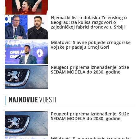
Njemački list o dolasku Zelenskog u
Beograd: Iza kulisa razgovori o
zajedničkoj fabrici dronova u Srbiji
Milatović: Slavne pobjede crnogorske
vojske pripadaju Crnoj Gori
Peugeot priprema iznenađenje: Stiže
SEDAM MODELA do 2030. godine
NAJNOVIJE
VIJESTI
Peugeot priprema iznenađenje: Stiže
SEDAM MODELA do 2030. godine
Milatović: Slavne pobjede crnogorske