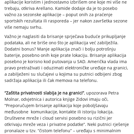
aplikacije koristim i jednostavno izbrišem one koje mi više ne
trebaju, otkriva Arellano. Kamide dodaje da je to posebo
važno za sezonske aplikacije – poput onih za praćenje
sportskih rezultata ili rasporeda – jer nakon završetka sezone
više nemaju svrhu.
Važno je naglasiti da brisanje sprječava buduće prikupljanje
podataka, ali ne briše ono što je aplikacija već zabilježila.
Dodatni bonus? Manje aplikacija znači i bolju potrošnju
baterije, posebno onih koje prate lokaciju. Brisanje aplikacija
posebno je korisno kod putovanja u SAD. Američka vlada ima
pravo pretraživati i oduzimati elektroničke uređaje na granici,
a zabilježeni su slučajevi u kojima su putnici odbijeni zbog
sadržaja aplikacija ili čak memova na telefonu.
“Zaštita privatnosti slabija je na granici”
, upozorava Petra
Molnar, odvjetnica i autorica knjige Zidovi imaju oči,
“Preporučujem brisanje aplikacija koje poboljšavaju
međusobne komunikacije, kontakte ili istoriju lokacija.
Društvene mreže i cloud servisi posebno su rizični jer
otkrivaju mreže veza i privatne podatke”. Neki putnici rješenje
pronalaze u tzv. “čistom telefonu” – uređaju s minimalnim