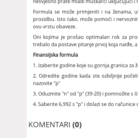
nesvjesno prate mladi muškarci uključujući i
Formula se može primjeniti i na ženama, ukl
prosidbu. Isto tako, može pomoći i nervozn
ovu vrstu obaveze.
Oni kojima je prošao optimalan rok za pro
trebalo da postave pitanje prvoj koja naiđe, a
Finansijska formula
1. Izaberite godine koje su gornja granica za 
2. Odredite godine kada ste ozbiljnije počel
nazovite "p"
3. Oduzmite "n" od "p" (39-20) i pomnožite s 0
4. Saberite 6,992 s "p" i dolazi se do računic
KOMENTARI
(0)