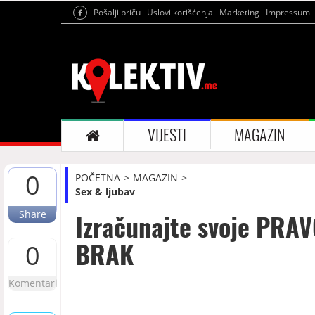
Pošalji priču
Uslovi korišćenja
Marketing
Impressum
VIJESTI
MAGAZIN
0
POČETNA
MAGAZIN
Sex & ljubav
Share
Izračunajte svoje PRAV
BRAK
0
Komentari