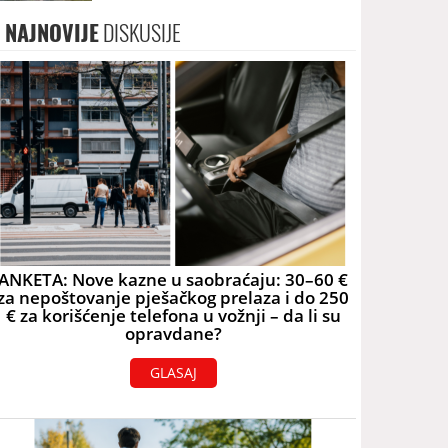
skoro 40.000 eura
NAJNOVIJE
DISKUSIJE
ANKETA: Nove kazne u saobraćaju: 30–60 €
za nepoštovanje pješačkog prelaza i do 250
€ za korišćenje telefona u vožnji – da li su
opravdane?
GLASAJ