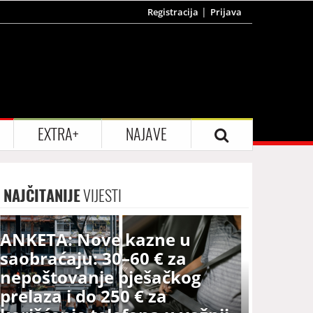
Registracija
Prijava
EXTRA+
NAJAVE
NAJČITANIJE
VIJESTI
ANKETA: Nove kazne u
saobraćaju: 30–60 € za
nepoštovanje pješačkog
prelaza i do 250 € za