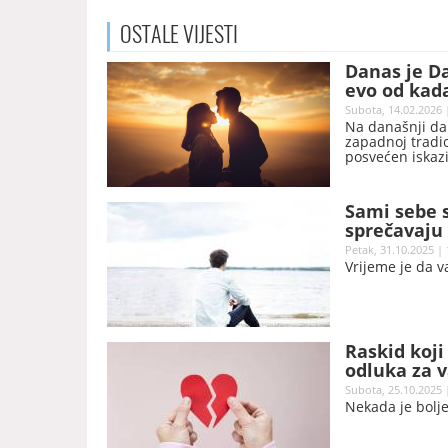
OSTALE
VIJESTI
Danas je Da
evo od kada
Subota, 14.02.2026 
Na današnji dan
zapadnoj tradici
posvećen iskazi
zajedničke tren
prodavnicama i
tumačenjima, nj
Sami sebe s
sprečavaju
Petak, 31.10.2025 | 
Vrijeme je da 
Raskid koji
odluka za v
Subota, 25.10.2025 
Nekada je bolje