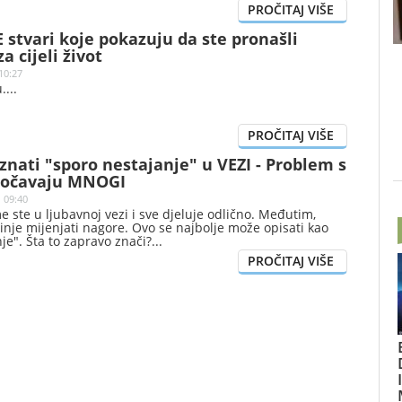
 stvari koje pokazuju da ste pronašli
 cijeli život
10:27
.
nati "sporo nestajanje" u VEZI - Problem s
uočavaju MNOGI
| 09:40
e ste u ljubavnoj vezi i sve djeluje odlično. Međutim,
činje mijenjati nagore. Ovo se najbolje može opisati kao
je". Šta to zapravo znači?