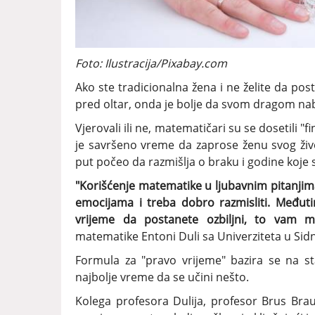
Foto: Ilustracija/Pixabay.com
Ako ste tradicionalna žena i ne želite da post
pred oltar, onda je bolje da svom dragom nab
Vjerovali ili ne, matematičari su se dosetili 
je savršeno vreme da zaprose ženu svog živ
put počeo da razmišlja o braku i godine koje 
"Korišćenje matematike u ljubavnim pitanjim
emocijama i treba dobro razmisliti. Međuti
vrijeme da postanete ozbiljni, to vam mo
matematike Entoni Duli sa Univerziteta u Sidne
Formula za "pravo vrijeme" bazira se na sta
najbolje vreme da se učini nešto.
Kolega profesora Dulija, profesor Brus Brau