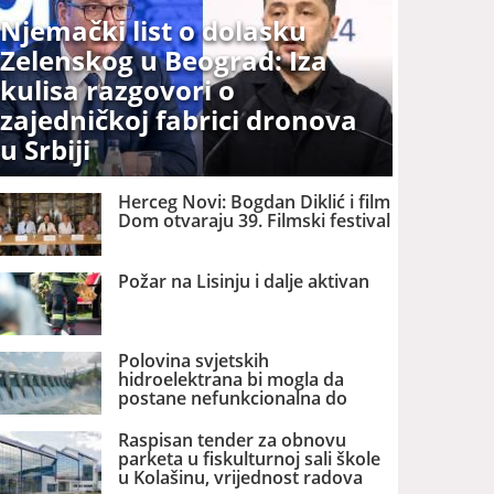
Njemački list o dolasku
Zelenskog u Beograd: Iza
kulisa razgovori o
zajedničkoj fabrici dronova
u Srbiji
Herceg Novi: Bogdan Diklić i film
Dom otvaraju 39. Filmski festival
Požar na Lisinju i dalje aktivan
Polovina svjetskih
hidroelektrana bi mogla da
postane nefunkcionalna do
2060. godine
Raspisan tender za obnovu
parketa u fiskulturnoj sali škole
u Kolašinu, vrijednost radova