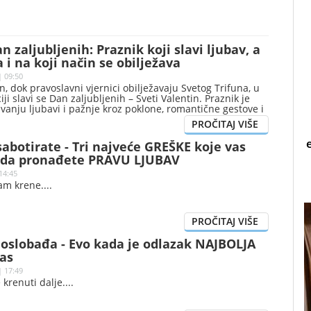
n zaljubljenih: Praznik koji slavi ljubav, a
 i na koji način se obilježava
| 09:50
, dok pravoslavni vjernici obilježavaju Svetog Trifuna, u
ji slavi se Dan zaljubljenih – Sveti Valentin. Praznik je
vanju ljubavi i pažnje kroz poklone, romantične gestove i
utke, ali ga, pored emotivne dimenzije, prate i gužve u
 pojačana potrošnja. Prema pojedinim istorijskim
egovi korijeni sežu do rimskih festivala plodnosti.
abotirate - Tri najveće GREŠKE koje vas
 da pronađete PRAVU LJUBAV
14:45
vam krene.
 oslobađa - Evo kada je odlazak NAJBOLJA
as
| 17:49
 krenuti dalje.