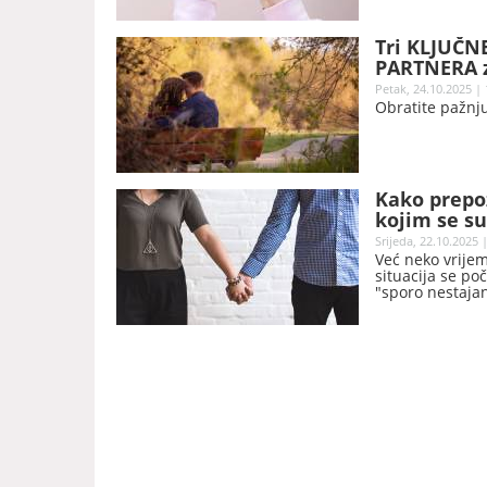
Tri KLJUČNE
PARTNERA za
Petak, 24.10.2025 | 
Obratite pažnju
Kako prepoz
kojim se s
Srijeda, 22.10.2025 
Već neko vrijem
situacija se po
"sporo nestajan