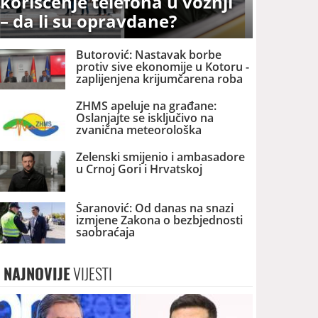
korišćenje telefona u vožnji
– da li su opravdane?
Butorović: Nastavak borbe
protiv sive ekonomije u Kotoru -
zaplijenjena krijumčarena roba
ZHMS apeluje na građane:
Oslanjajte se isključivo na
zvanična meteorološka
upozorenja
Zelenski smijenio i ambasadore
u Crnoj Gori i Hrvatskoj
Šaranović: Od danas na snazi
izmjene Zakona o bezbjednosti
saobraćaja
NAJNOVIJE
VIJESTI