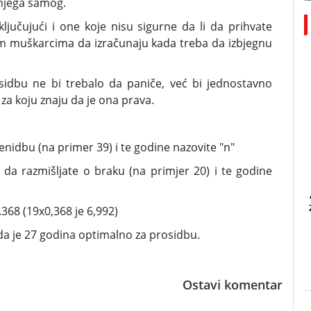
 njega samog.
jučujući i one koje nisu sigurne da li da prihvate
im muškarcima da izračunaju kada treba da izbjegnu
sidbu ne bi trebalo da paniče, već bi jednostavno
 za koju znaju da je ona prava.
ženidbu (na primer 39) i te godine nazovite "n"
i da razmišljate o braku (na primjer 20) i te godine
.368 (19x0,368 je 6,992)
e da je 27 godina optimalno za prosidbu.
Ostavi komentar