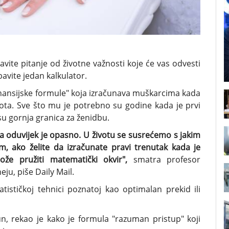
avite pitanje od životne važnosti koje će vas odvesti
avite jedan kalkulator.
"finansijske formule" koja izračunava muškarcima kada
ota. Sve što mu je potrebno su godine kada je prvi
su gornja granica za ženidbu.
a oduvijek je opasno. U životu se susrećemo s jakim
m, ako želite da izračunate pravi trenutak kada je
že pružiti matematički okvir",
smatra profesor
ju, piše Daily Mail.
tističkoj tehnici poznatoj kao optimalan prekid ili
n, rekao je kako je formula "razuman pristup" koji