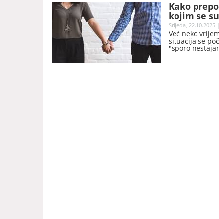
Kako prepoz
kojim se s
Srijeda, 22.10.2025 
Već neko vrijem
situacija se po
"sporo nestajan