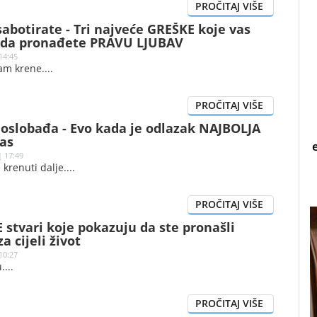
utke, ali ga, pored emotivne dimenzije, prate i gužve u
 pojačana potrošnja. Prema pojedinim istorijskim
egovi korijeni sežu do rimskih festivala plodnosti.
abotirate - Tri najveće GREŠKE koje vas
 da pronađete PRAVU LJUBAV
14:45
vam krene.
 oslobađa - Evo kada je odlazak NAJBOLJA
as
| 17:49
 krenuti dalje.
 stvari koje pokazuju da ste pronašli
 cijeli život
10:27
.