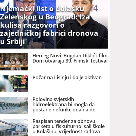
Njemački list o dolasku
Zelenskog u Beograd: Iza
kulisa razgovori o
zajedničkoj fabrici dronova
u Srbiji
Herceg Novi: Bogdan Diklić i film
Dom otvaraju 39. Filmski festival
Požar na Lisinju i dalje aktivan
Polovina svjetskih
hidroelektrana bi mogla da
postane nefunkcionalna do
2060. godine
Raspisan tender za obnovu
parketa u fiskulturnoj sali škole
u Kolašinu, vrijednost radova