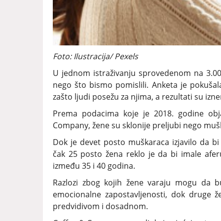
Foto: Ilustracija/ Pexels
U jednom istraživanju sprovedenom na 3.000 
nego što bismo pomislili. Anketa je pokušala
zašto ljudi posežu za njima, a rezultati su izn
Prema podacima koje je 2018. godine obja
Company, žene su sklonije preljubi nego mušk
Dok je devet posto muškaraca izjavilo da bi 
čak 25 posto žena reklo je da bi imale aferu 
između 35 i 40 godina.
Razlozi zbog kojih žene varaju mogu da budu
emocionalne zapostavljenosti, dok druge ž
predvidivom i dosadnom.