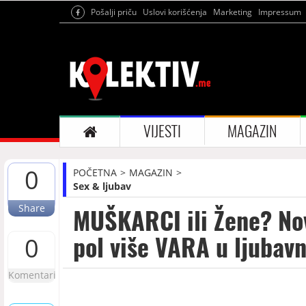
Pošalji priču
Uslovi korišćenja
Marketing
Impressum
VIJESTI
MAGAZIN
0
POČETNA
MAGAZIN
Sex & ljubav
Share
MUŠKARCI ili Žene? Nov
pol više VARA u ljubav
0
Komentari