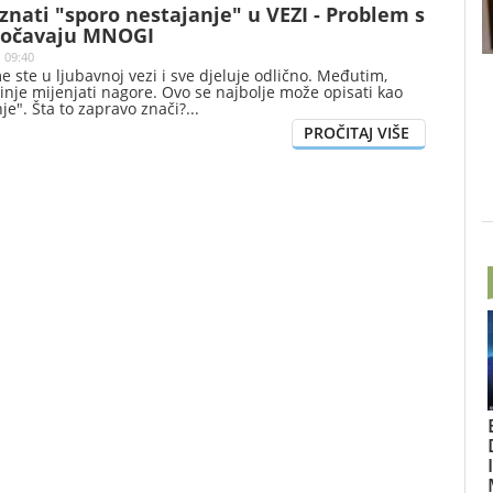
nati "sporo nestajanje" u VEZI - Problem s
uočavaju MNOGI
| 09:40
e ste u ljubavnoj vezi i sve djeluje odlično. Međutim,
činje mijenjati nagore. Ovo se najbolje može opisati kao
je". Šta to zapravo znači?