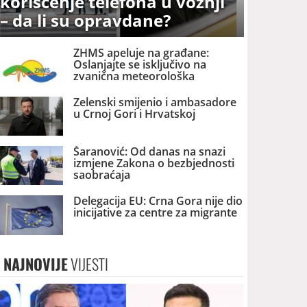
korišćenje telefona u vožnji
– da li su opravdane?
ZHMS apeluje na građane:
Oslanjajte se isključivo na
zvanična meteorološka
upozorenja
Zelenski smijenio i ambasadore
u Crnoj Gori i Hrvatskoj
Šaranović: Od danas na snazi
izmjene Zakona o bezbjednosti
saobraćaja
Delegacija EU: Crna Gora nije dio
inicijative za centre za migrante
NAJNOVIJE
VIJESTI