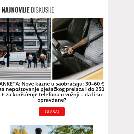
skoro 40.000 eura
NAJNOVIJE
DISKUSIJE
ANKETA: Nove kazne u saobraćaju: 30–60 €
za nepoštovanje pješačkog prelaza i do 250
€ za korišćenje telefona u vožnji – da li su
opravdane?
GLASAJ