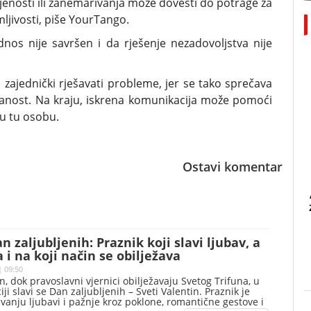
enosti ili zanemarivanja može dovesti do potrage za
mljivosti, piše YourTango.
dnos nije savršen i da rješenje nezadovoljstva nije
 zajednički rješavati probleme, jer se tako sprečava
ezanost. Na kraju, iskrena komunikacija može pomoći
 u tu osobu.
Ostavi komentar
n zaljubljenih: Praznik koji slavi ljubav, a
 i na koji način se obilježava
| 09:50
, dok pravoslavni vjernici obilježavaju Svetog Trifuna, u
ji slavi se Dan zaljubljenih – Sveti Valentin. Praznik je
vanju ljubavi i pažnje kroz poklone, romantične gestove i