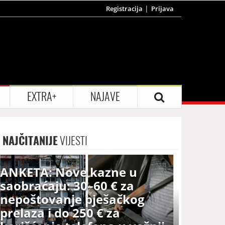
Registracija
Prijava
EXTRA+
NAJAVE
NAJČITANIJE
VIJESTI
ANKETA: Nove kazne u
saobraćaju: 30–60 € za
nepoštovanje pješačkog
prelaza i do 250 € za