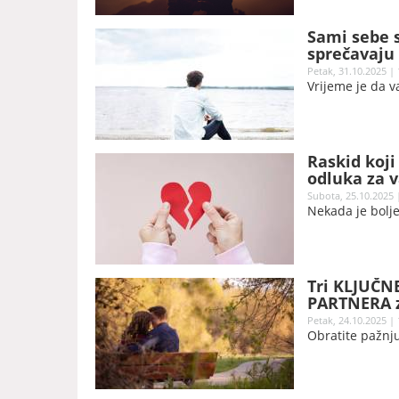
zajedničke tren
prodavnicama i
tumačenjima, nj
Sami sebe s
sprečavaju
Petak, 31.10.2025 | 
Vrijeme je da 
Raskid koji
odluka za v
Subota, 25.10.2025 
Nekada je bolje
Tri KLJUČNE
PARTNERA za
Petak, 24.10.2025 | 
Obratite pažnju