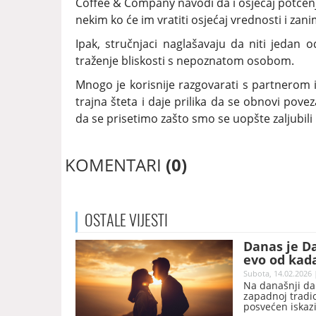
Coffee & Company navodi da i osjećaj potcenj
nekim ko će im vratiti osjećaj vrednosti i zani
Ipak, stručnjaci naglašavaju da niti jedan o
traženje bliskosti s nepoznatom osobom.
Mnogo je korisnije razgovarati s partnerom i
trajna šteta i daje prilika da se obnovi pov
da se prisetimo zašto smo se uopšte zaljubili
KOMENTARI
(0)
OSTALE
VIJESTI
Danas je Da
evo od kada
Subota, 14.02.2026 
Na današnji dan
zapadnoj tradici
posvećen iskazi