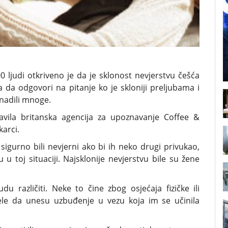
ljudi otkriveno je da je sklonost nevjerstvu češća
 da odgovori na pitanje ko je skloniji preljubama i
enadili mnoge.
vila britanska agencija za upoznavanje Coffee &
arci.
sigurno bili nevjerni ako bi ih neko drugi privukao,
u toj situaciji. Najsklonije nevjerstvu bile su žene
 različiti. Neke to čine zbog osjećaja fizičke ili
ele da unesu uzbuđenje u vezu koja im se učinila