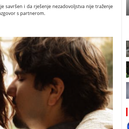
je savršen i da rješenje nezadovoljstva nije traženje
azgovor s partnerom.