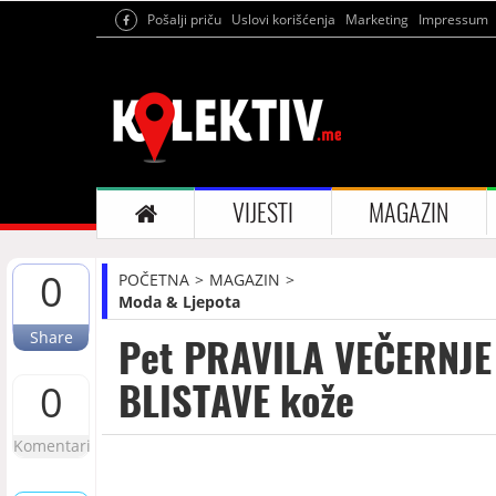
Pošalji priču
Uslovi korišćenja
Marketing
Impressum
VIJESTI
MAGAZIN
0
POČETNA
MAGAZIN
Moda & Ljepota
Share
Pet PRAVILA VEČERNJE 
BLISTAVE kože
0
Komentari