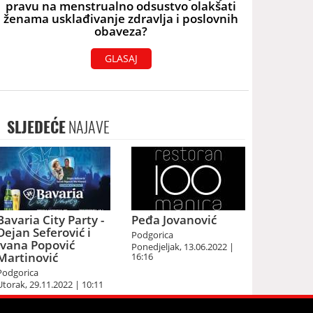
pravu na menstrualno odsustvo olakšati
ženama usklađivanje zdravlja i poslovnih
obaveza?
GLASAJ
SLJEDEĆE
NAJAVE
Bavaria City Party -
Peđa Jovanović
Dejan Seferović i
Podgorica
Ivana Popović
Ponedjeljak, 13.06.2022 |
Martinović
16:16
Podgorica
Utorak, 29.11.2022 | 10:11