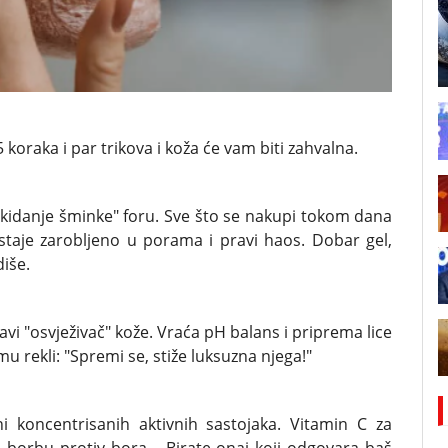
oraka i par trikova i koža će vam biti zahvalna.
kidanje šminke" foru. Sve što se nakupi tokom dana
staje zarobljeno u porama i pravi haos. Dobar gel,
diše.
avi "osvježivač" kože. Vraća pH balans i priprema lice
mu rekli: "Spremi se, stiže luksuzna njega!"
 koncentrisanih aktivnih sastojaka. Vitamin C za