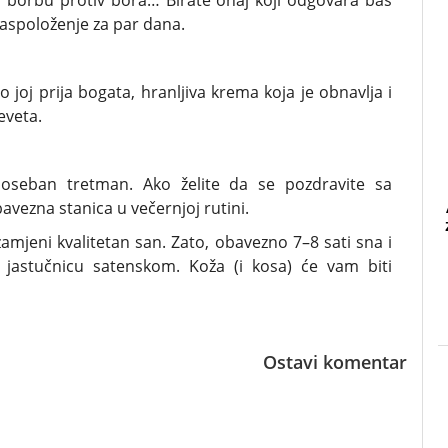
 za borbu protiv bora… Birate onaj koji odgovara baš
aspoloženje za par dana.
joj prija bogata, hranljiva krema koja je obnavlja i
eveta.
je poseban tretman. Ako želite da se pozdravite sa
vezna stanica u večernjoj rutini.
jeni kvalitetan san. Zato, obavezno 7–8 sati sna i
 jastučnicu satenskom. Koža (i kosa) će vam biti
Ostavi komentar