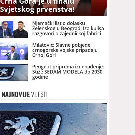
Crna Gora je u finalu
Svjetskog prvenstva!
Njemački list o dolasku
Zelenskog u Beograd: Iza kulisa
razgovori o zajedničkoj fabrici
dronova u Srbiji
Milatović: Slavne pobjede
crnogorske vojske pripadaju
Crnoj Gori
Peugeot priprema iznenađenje:
Stiže SEDAM MODELA do 2030.
godine
NAJNOVIJE
VIJESTI