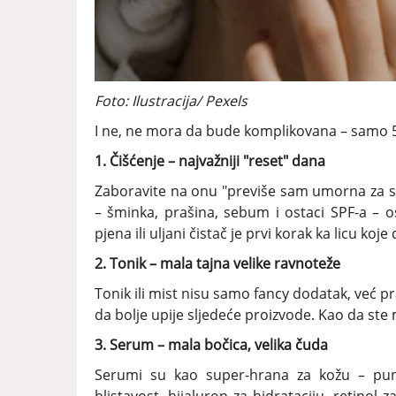
Foto: Ilustracija/ Pexels
I ne, ne mora da bude komplikovana – samo 5 k
1. Čišćenje – najvažniji "reset" dana
Zaboravite na onu "previše sam umorna za s
– šminka, prašina, sebum i ostaci SPF-a – o
pjena ili uljani čistač je prvi korak ka licu koje 
2. Tonik – mala tajna velike ravnoteže
Tonik ili mist nisu samo fancy dodatak, već pr
da bolje upije sljedeće proizvode. Kao da ste 
3. Serum – mala bočica, velika čuda
Serumi su kao super-hrana za kožu – puni