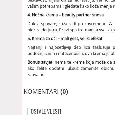
blistavost, hijaluron za hidrataciju, retinol
vašim potrebama i gledate kako koža menja r
4. Noćna krema – beauty partner snova
Dok vi spavate, koža radi prekovremeno. Zato 
hidrira do jutra. Pravi spa tretman, a sve iz kr
5. Krema za oči – mali gest, veliki efekat
Najtanji i najosetljiviji deo lica zaslužu
podočnjacima i natečenošću, ova krema je oba
Bonus savjet:
nema te kreme koja može da zam
ako želite dodatni luksuz zamenite običnu
zahvalne.
KOMENTARI
(0)
OSTALE
VIJESTI