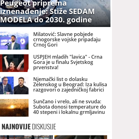
Peugeot priprema
iznenađenje: Stiže SEDAM
MODELA do 2030. godine
Milatović: Slavne pobjede
crnogorske vojske pripadaju
Crnoj Gori
USPJEH mladih "lavica" - Crna
Gora je u finalu Svjetskog
prvenstva!
Njemački list o dolasku
Zelenskog u Beograd: Iza kulisa
razgovori o zajedničkoj fabrici
dronova u Srbiji
Sunčano i vrelo, ali ne svuda:
Subota donosi temperature do
40 stepeni i lokalnu grmljavinu
NAJNOVIJE
DISKUSIJE