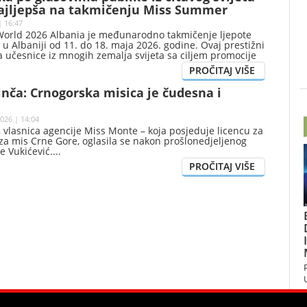
ajljepša na takmičenju Miss Summer
| 16:47
rld 2026 Albania je međunarodno takmičenje ljepote
 u Albaniji od 11. do 18. maja 2026. godine. Ovaj prestižni
 učesnice iz mnogih zemalja svijeta sa ciljem promocije
, elegancije i turizma Albanije.
nča: Crnogorska misica je čudesna i
026 | 14:04
 vlasnica agencije Miss Monte – koja posjeduje licencu za
za mis Crne Gore, oglasila se nakon prošlonedjeljenog
e Vukićević.