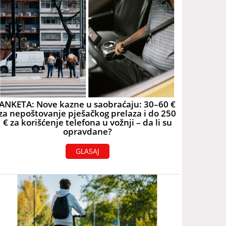
ANKETA: Nove kazne u saobraćaju: 30–60 €
za nepoštovanje pješačkog prelaza i do 250
€ za korišćenje telefona u vožnji – da li su
opravdane?
GLASAJ