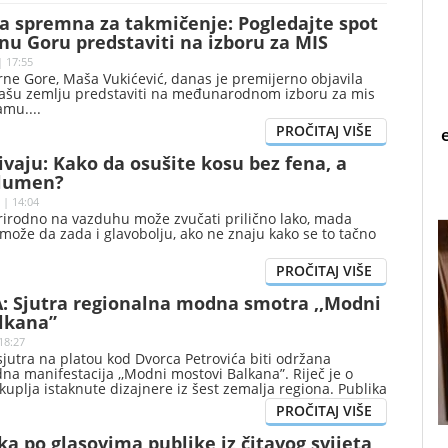
a spremna za takmičenje: Pogledajte spot
nu Goru predstaviti na izboru za MIS
| 17:55
ne Gore, Maša Vukićević, danas je premijerno objavila
našu zemlju predstaviti na međunarodnom izboru za mis
namu.
rivaju: Kako da osušite kosu bez fena, a
olumen?
 | 14:04
rirodno na vazduhu može zvučati prilično lako, mada
ože da zada i glavobolju, ako ne znaju kako se to tačno
 Sjutra regionalna modna smotra ,,Modni
lkana”
18:27
sjutra na platou kod Dvorca Petrovića biti održana
a manifestacija ,,Modni mostovi Balkana”. Riječ je o
kuplja istaknute dizajnere iz šest zemalja regiona. Publika
u da vidi šest revija renomiranih autora: Kaja Hrovat
ica Skoko (Hrvatska), Dragana Ognjenović (Srbija), HAAD
etrovski (Sjeverna Makedonija) i Nataša Pejović (Crna
a po glasovima publike iz čitavog svijeta