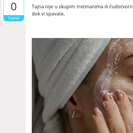
0
Tajna nije u skupim tretmanima ili čudotvor
dok vi spavate.
Tweet