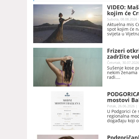
VIDEO: Maš
kojim će Cr
SVIJETA
Subota, 08.08.2026 
Aktuelna mis Cr
spot kojim će 
svijeta u Vijet
Frizeri otk
zadržite v
Četvrtak, 30.07.2026
Sušenje kose p
nekim ženama m
radi.
PODGORICA:
mostovi Ba
Petak, 26.06.2026 | 
U Podgorici će 
regionalna modn
događaju koji o
će imati prilik
(Slovenija), Iv
(BiH), Nikola P
Podgoričank