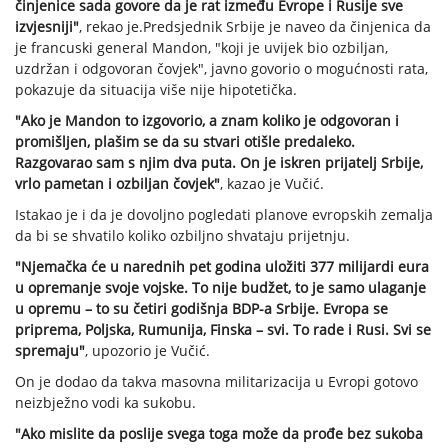
činjenice sada govore da je rat između Evrope i Rusije sve
izvjesniji"
, rekao je.Predsjednik Srbije je naveo da činjenica da
je francuski general Mandon, "koji je uvijek bio ozbiljan,
uzdržan i odgovoran čovjek", javno govorio o mogućnosti rata,
pokazuje da situacija više nije hipotetička.
"Ako je Mandon to izgovorio, a znam koliko je odgovoran i
promišljen, plašim se da su stvari otišle predaleko.
Razgovarao sam s njim dva puta. On je iskren prijatelj Srbije,
vrlo pametan i ozbiljan čovjek"
, kazao je Vučić.
Istakao je i da je dovoljno pogledati planove evropskih zemalja
da bi se shvatilo koliko ozbiljno shvataju prijetnju.
"Njemačka će u narednih pet godina uložiti 377 milijardi eura
u opremanje svoje vojske. To nije budžet, to je samo ulaganje
u opremu – to su četiri godišnja BDP-a Srbije. Evropa se
priprema, Poljska, Rumunija, Finska – svi. To rade i Rusi. Svi se
spremaju"
, upozorio je Vučić.
On je dodao da takva masovna militarizacija u Evropi gotovo
neizbježno vodi ka sukobu.
"Ako mislite da poslije svega toga može da prođe bez sukoba