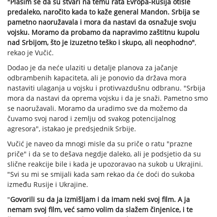
"Plašim se da su stvari na temu rata Evropa-Rusija otišle
predaleko, naročito kada to kaže general Mandon. Srbija se
pametno naoružavala i mora da nastavi da osnažuje svoju
vojsku. Moramo da probamo da napravimo zaštitnu kupolu
nad Srbijom, što je izuzetno teško i skupo, ali neophodno"
,
rekao je Vučić.
Dodao je da neće ulaziti u detalje planova za jačanje
odbrambenih kapaciteta, ali je ponovio da država mora
nastaviti ulaganja u vojsku i protivvazdušnu odbranu. "Srbija
mora da nastavi da oprema vojsku i da je snaži. Pametno smo
se naoružavali. Moramo da uradimo sve da možemo da
čuvamo svoj narod i zemlju od svakog potencijalnog
agresora", istakao je predsjednik Srbije.
Vučić je naveo da mnogi misle da su priče o ratu "prazne
priče" i da se to dešava negdje daleko, ali je podsjetio da su
slične reakcije bile i kada je upozoravao na sukob u Ukrajini.
"Svi su mi se smijali kada sam rekao da će doći do sukoba
između Rusije i Ukrajine.
"
Govorili su da ja izmišljam i da imam neki svoj film. A ja
nemam svoj film, već samo volim da slažem činjenice, i te