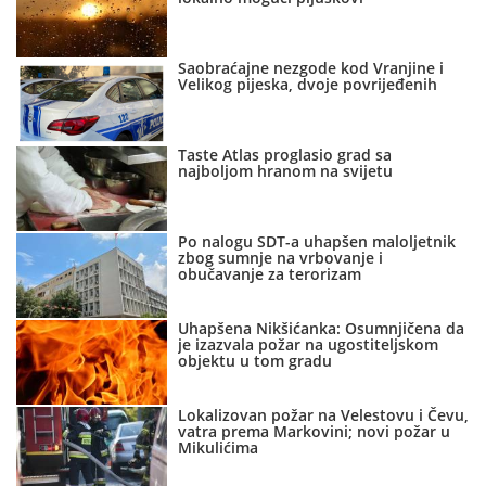
Saobraćajne nezgode kod Vranjine i
Velikog pijeska, dvoje povrijeđenih
Taste Atlas proglasio grad sa
najboljom hranom na svijetu
Po nalogu SDT-a uhapšen maloljetnik
zbog sumnje na vrbovanje i
obučavanje za terorizam
Uhapšena Nikšićanka: Osumnjičena da
je izazvala požar na ugostiteljskom
objektu u tom gradu
Lokalizovan požar na Velestovu i Čevu,
vatra prema Markovini; novi požar u
Mikulićima