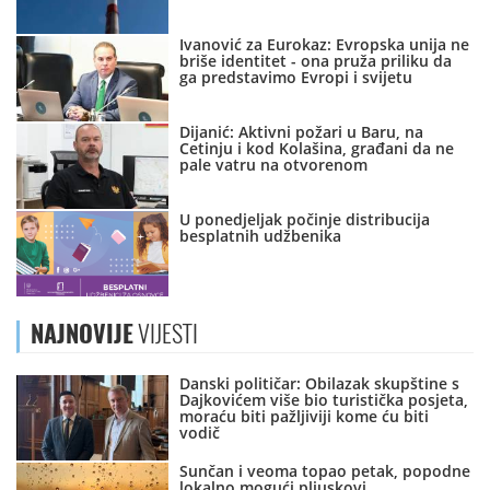
Ivanović za Eurokaz: Evropska unija ne
briše identitet - ona pruža priliku da
ga predstavimo Evropi i svijetu
Dijanić: Aktivni požari u Baru, na
Cetinju i kod Kolašina, građani da ne
pale vatru na otvorenom
U ponedjeljak počinje distribucija
besplatnih udžbenika
NAJNOVIJE
VIJESTI
Danski političar: Obilazak skupštine s
Dajkovićem više bio turistička posjeta,
moraću biti pažljiviji kome ću biti
vodič
Sunčan i veoma topao petak, popodne
lokalno mogući pljuskovi