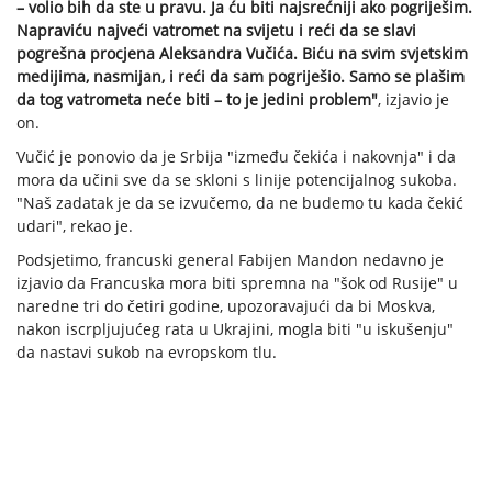
– volio bih da ste u pravu. Ja ću biti najsrećniji ako pogriješim.
Napraviću najveći vatromet na svijetu i reći da se slavi
pogrešna procjena Aleksandra Vučića. Biću na svim svjetskim
medijima, nasmijan, i reći da sam pogriješio. Samo se plašim
da tog vatrometa neće biti – to je jedini problem"
, izjavio je
on.
Vučić je ponovio da je Srbija "između čekića i nakovnja" i da
mora da učini sve da se skloni s linije potencijalnog sukoba.
"Naš zadatak je da se izvučemo, da ne budemo tu kada čekić
udari", rekao je.
Podsjetimo, francuski general Fabijen Mandon nedavno je
izjavio da Francuska mora biti spremna na "šok od Rusije" u
naredne tri do četiri godine, upozoravajući da bi Moskva,
nakon iscrpljujućeg rata u Ukrajini, mogla biti "u iskušenju"
da nastavi sukob na evropskom tlu.