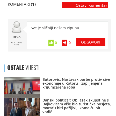
KOMENTARI
(1)
Ostavi komentar
Sve je sličniji našem Pipunu .
Brko
ODGOVORI
0
0
13.11.2025
10:25
OSTALE
VIJESTI
Butorović: Nastavak borbe protiv sive
ekonomije u Kotoru - zaplijenjena
krijumčarena roba
Danski političar: Obilazak skupštine s
Dajkovićem više bio turistička posjeta,
moraću biti pažljiviji kome ću biti
vodič