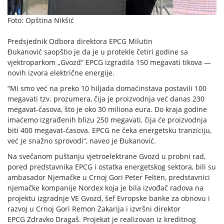
Foto: Opština Nikšić
Predsjednik Odbora direktora EPCG Milutin
Đukanović saopštio je da je u protekle četiri godine sa
vjektroparkom „Gvozd“ EPCG izgradila 150 megavati tikova —
novih izvora električne energije.
“Mi smo već na preko 10 hiljada domaćinstava postavili 100
megavati tzv. prozumera, čija je proizvodnja već danas 230
megavat-časova, što je oko 30 miliona eura. Do kraja godine
imaćemo izgrađenih blizu 250 megavati, čija će proizvodnja
biti 400 megavat-časova. EPCG ne čeka energetsku tranziciju,
već je snažno sprovodi“, naveo je Đukanović.
Na svečanom puštanju vjetroelektrane Gvozd u probni rad,
pored predstavnika EPCG i ostatka energetskog sektora, bili su
ambasador Njemačke u Crnoj Gori Peter Felten, predstavnici
njemačke kompanije Nordex koja je bila izvođač radova na
projektu izgradnje VE Gvozd, šef Evropske banke za obnovu i
razvoj u Crnoj Gori Remon Zakarija i izvršni direktor
EPCG Zdravko Dragaš. Projekat je realizovan iz kreditnog