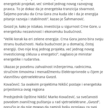
energetski projekat, već simbol jednog novog razvojnog
pravca. To je dokaz da je energetska tranzicija stvarnost.
Šaljemo poruku da Crna Gora zna kuda ide i da je energija
pitanje razvoja i stabilnosti”, kazao je Šahmanović.
Gvozd je, kako je istakao, investicija u sigurnost Crne Gore, u
energetsku nezavisnost i ekonomsku budućnost.
“Veliki korak ka eri zelene energije. Crna Gora jasno bira svoju
stranu budućnosti. Naša budućnost je u domaćoj, čistoj
energiji. Ovo nije kraj jednog projekta, već jednog novog
investicionog ciklusa u energetici”, naglasio je ministar
energetike i rudarstva.
Ukazao je posebnu zahvalnost inženjerima, radnicima,
stručnim timovima i menadžmentu Elektroprivrede u čijem je
vlasništvu vjetroelektrana Gvozd.
Kovačević: Sa ovakvim projektima Nikšić postaje i energetska
prijestonica ovog regiona
Predsjednik Opštine Nikšić Marko Kovačević, sa svečanosti
povodom zvaničnog puštanja u rad vjetroelektrane „Gvozd“,
poručio je da nije mogao da zamisli bolju proslavu za svoj