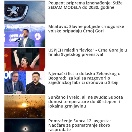
Peugeot priprema iznenađenje: Stiže
SEDAM MODELA do 2030. godine
Milatović: Slavne pobjede crnogorske
vojske pripadaju Crnoj Gori
USPJEH mladih "lavica" - Crna Gora je u
finalu Svjetskog prvenstva!
Njemački list o dolasku Zelenskog u
Beograd: Iza kulisa razgovori o
zajedničkoj fabrici dronova u Srbiji
Sunčano i vrelo, ali ne svuda: Subota
donosi temperature do 40 stepeni i
lokalnu grmljavinu
Pomračenje Sunca 12. avgusta:
Naočare za posmatranje skoro
rasprodate