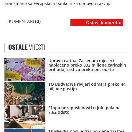
aranžmana sa Evropskom bankom za obnovu i razvoj.
KOMENTARI
(0)
Ostavi komentar
OSTALE
VIJESTI
Uprava carina: Za sedam mjeseci
naplaćeno preko 832 miliona carinskih
prihoda, rast za preko pet odsto
TO Budva: Na rivijeri odmara preko 44
hiljade gostiju
Stopa nezaposlenosti u julu pala na
7,62 odsto
TE Pljevlja poslije tri i po dana zastoja