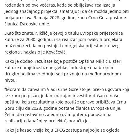
rođendan od ove večeras, kada se obilježava realizacija
jednog značajnog projekta, smatrajući da će možda jedino biti
bolja proslava 9. maja 2028. godine, kada Crna Gora postane
članica Evropske unije.
„Kao što znate, Nikšić je osvojio titulu Evropske prijestonice
kulture za 2030. godinu, i sa realizacijom ovakvih projekata
možemo reći da on postaje i energetska prijestonica ovog
regiona”, naglasio je Kovačević.
Kako je dodao, rezultate koje postiže Opština Nikšić u sferi
kulture i umjetnosti, energetike, industrije i na brojnim
drugim poljima vrednuju se i priznaju na međunarodnom
nivou.
“Moram da zahvalim Vladi Crne Gore što je, preko ugovora koji
je skoro potpisan, jedan značajan investitor došao u našu
opštinu, koja rezultatima koje postiže upravo približava Crnu
Goru cilju da 2028. godine postane članica Evropske unije.
Želim da nastavimo zajedno ovim putem, ponosan na
realizaciju današnjeg projekta”, poručio je.
Kako je kazao, vizija koju EPCG zastupa najbolje se ogleda