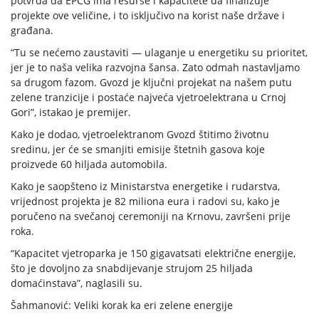
potvrda da EPCG ima resurse i kapacitete da finalizuje
projekte ove veličine, i to isključivo na korist naše države i
građana.
“Tu se nećemo zaustaviti — ulaganje u energetiku su prioritet,
jer je to naša velika razvojna šansa. Zato odmah nastavljamo
sa drugom fazom. Gvozd je ključni projekat na našem putu
zelene tranzicije i postaće najveća vjetroelektrana u Crnoj
Gori”, istakao je premijer.
Kako je dodao, vjetroelektranom Gvozd štitimo životnu
sredinu, jer će se smanjiti emisije štetnih gasova koje
proizvede 60 hiljada automobila.
Kako je saopšteno iz Ministarstva energetike i rudarstva,
vrijednost projekta je 82 miliona eura i radovi su, kako je
poručeno na svečanoj ceremoniji na Krnovu, završeni prije
roka.
“Kapacitet vjetroparka je 150 gigavatsati električne energije,
što je dovoljno za snabdijevanje strujom 25 hiljada
domaćinstava”, naglasili su.
Šahmanović: Veliki korak ka eri zelene energije