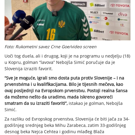
Foto: Rukometni savez Crne Goe/video screen
Uoči tog duela, ali i drugog, koji je na programu u nedjelju (18)
u Kopru, golman “lavova” Nebojša Simić poručuje da je
Slovenija izraziti favorit.
“Sve je moguće, igrali smo dosta puta protiv Slovenije – i na
prvenstvima i u kvalifikacijama. Bilo je tijesnih mečeva, kao
ovaj posljednji na Evropskom prvenstvu. Postoji realna šansa
da možemo nešto da uradimo, mada iskreno govoreći
smatram da su izraziti favoriti”,
istakao je golman, Nebojša
Simić.
Za razliku od Evropskog prvenstva, Slovenija će biti jača za 34-
godišnjeg srednjeg beka Mihu Zarabeca, zatim 33-godišnjeg
desnog beka Nejca Cehtea i godinu mlađeg Blaža