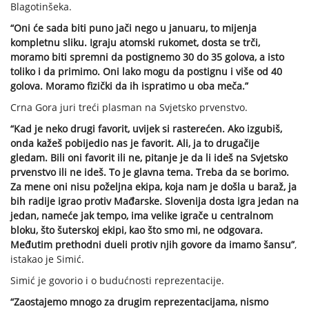
Blagotinšeka.
“Oni će sada biti puno jači nego u januaru, to mijenja
kompletnu sliku. Igraju atomski rukomet, dosta se trči,
moramo biti spremni da postignemo 30 do 35 golova, a isto
toliko i da primimo. Oni lako mogu da postignu i više od 40
golova. Moramo fizički da ih ispratimo u oba meča.”
Crna Gora juri treći plasman na Svjetsko prvenstvo.
“Kad je neko drugi favorit, uvijek si rasterećen. Ako izgubiš,
onda kažeš pobijedio nas je favorit. Ali, ja to drugačije
gledam. Bili oni favorit ili ne, pitanje je da li ideš na Svjetsko
prvenstvo ili ne ideš. To je glavna tema. Treba da se borimo.
Za mene oni nisu poželjna ekipa, koja nam je došla u baraž, ja
bih radije igrao protiv Mađarske. Slovenija dosta igra jedan na
jedan, nameće jak tempo, ima velike igrače u centralnom
bloku, što šuterskoj ekipi, kao što smo mi, ne odgovara.
Međutim prethodni dueli protiv njih govore da imamo šansu”
,
istakao je Simić.
Simić je govorio i o budućnosti reprezentacije.
“Zaostajemo mnogo za drugim reprezentacijama, nismo