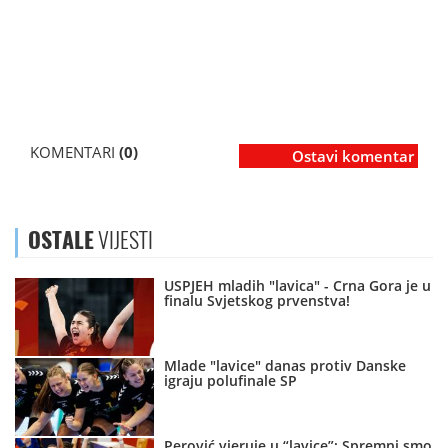
KOMENTARI
(0)
Ostavi komentar
OSTALE
VIJESTI
USPJEH mladih "lavica" - Crna Gora je u
finalu Svjetskog prvenstva!
Mlade "lavice" danas protiv Danske
igraju polufinale SP
Perović vjeruje u “lavice”: Spremni smo