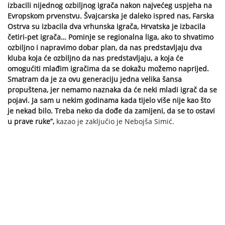
izbacili nijednog ozbiljnog igrača nakon najvećeg uspjeha na
Evropskom prvenstvu. Švajcarska je daleko ispred nas, Farska
Ostrva su izbacila dva vrhunska igrača, Hrvatska je izbacila
četiri-pet igrača… Pominje se regionalna liga, ako to shvatimo
ozbiljno i napravimo dobar plan, da nas predstavljaju dva
kluba koja će ozbiljno da nas predstavljaju, a koja će
omogućiti mlađim igračima da se dokažu možemo naprijed.
Smatram da je za ovu generaciju jedna velika šansa
propuštena, jer nemamo naznaka da će neki mladi igrač da se
pojavi. Ja sam u nekim godinama kada tijelo više nije kao što
je nekad bilo. Treba neko da dođe da zamijeni, da se to ostavi
u prave ruke”,
kazao je zaključio je Nebojša Simić.