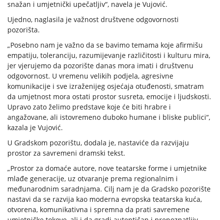
snažan i umjetnički upečatljiv“, navela je Vujović.
Ujedno, naglasila je važnost društvene odgovornosti
pozorišta.
„Posebno nam je važno da se bavimo temama koje afirmišu
empatiju, toleranciju, razumijevanje različitosti i kulturu mira,
jer vjerujemo da pozorište danas mora imati i društvenu
odgovornost. U vremenu velikih podjela, agresivne
komunikacije i sve izraženijeg osjećaja otuđenosti, smatram
da umjetnost mora ostati prostor susreta, emocije i ljudskosti.
Upravo zato želimo predstave koje će biti hrabre i
angažovane, ali istovremeno duboko humane i bliske publici“,
kazala je Vujović.
U Gradskom pozorištu, dodala je, nastaviće da razvijaju
prostor za savremeni dramski tekst.
„Prostor za domaće autore, nove teatarske forme i umjetnike
mlađe generacije, uz otvaranje prema regionalnim i
međunarodnim saradnjama. Cilj nam je da Gradsko pozorište
nastavi da se razvija kao moderna evropska teatarska kuća,
otvorena, komunikativna i spremna da prati savremene
umjetničke tokove, ali i da gradi autentičan i prepoznatljiv