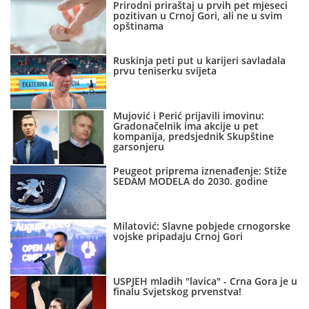
Prirodni priraštaj u prvih pet mjeseci
pozitivan u Crnoj Gori, ali ne u svim
opštinama
Ruskinja peti put u karijeri savladala
prvu teniserku svijeta
Mujović i Perić prijavili imovinu:
Gradonačelnik ima akcije u pet
kompanija, predsjednik Skupštine
garsonjeru
Peugeot priprema iznenađenje: Stiže
SEDAM MODELA do 2030. godine
Milatović: Slavne pobjede crnogorske
vojske pripadaju Crnoj Gori
USPJEH mladih "lavica" - Crna Gora je u
finalu Svjetskog prvenstva!