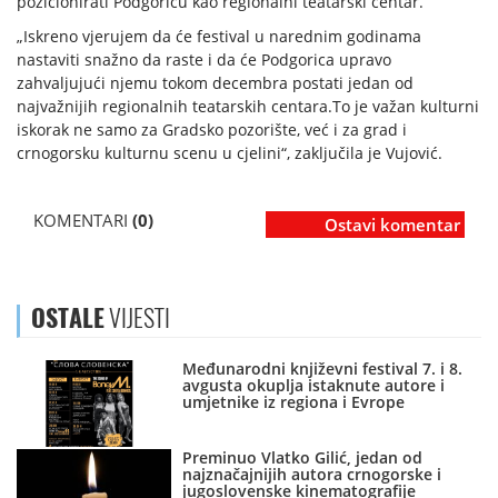
pozicionirati Podgoricu kao regionalni teatarski centar.
„Iskreno vjerujem da će festival u narednim godinama
nastaviti snažno da raste i da će Podgorica upravo
zahvaljujući njemu tokom decembra postati jedan od
najvažnijih regionalnih teatarskih centara.To je važan kulturni
iskorak ne samo za Gradsko pozorište, već i za grad i
crnogorsku kulturnu scenu u cjelini“, zaključila je Vujović.
KOMENTARI
(0)
Ostavi komentar
OSTALE
VIJESTI
Međunarodni književni festival 7. i 8.
avgusta okuplja istaknute autore i
umjetnike iz regiona i Evrope
Preminuo Vlatko Gilić, jedan od
najznačajnijih autora crnogorske i
jugoslovenske kinematografije