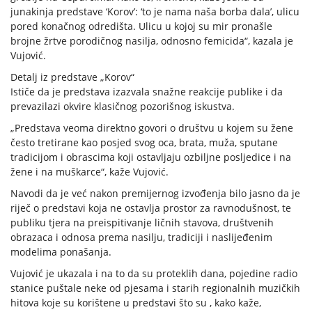
junakinja predstave ‘Korov’: ‘to je nama naša borba dala’, ulicu
pored konačnog odredišta. Ulicu u kojoj su mir pronašle
brojne žrtve porodičnog nasilja, odnosno femicida“, kazala je
Vujović.
Detalj iz predstave „Korov“
Ističe da je predstava izazvala snažne reakcije publike i da
prevazilazi okvire klasičnog pozorišnog iskustva.
„Predstava veoma direktno govori o društvu u kojem su žene
često tretirane kao posjed svog oca, brata, muža, sputane
tradicijom i obrascima koji ostavljaju ozbiljne posljedice i na
žene i na muškarce“, kaže Vujović.
Navodi da je već nakon premijernog izvođenja bilo jasno da je
riječ o predstavi koja ne ostavlja prostor za ravnodušnost, te
publiku tjera na preispitivanje ličnih stavova, društvenih
obrazaca i odnosa prema nasilju, tradiciji i naslijeđenim
modelima ponašanja.
Vujović je ukazala i na to da su proteklih dana, pojedine radio
stanice puštale neke od pjesama i starih regionalnih muzičkih
hitova koje su korištene u predstavi što su , kako kaže,