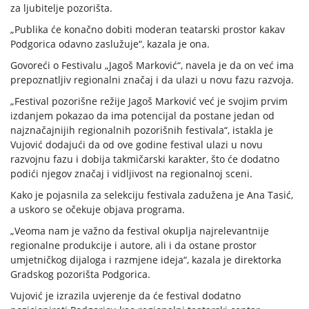
za ljubitelje pozorišta.
„Publika će konačno dobiti moderan teatarski prostor kakav
Podgorica odavno zaslužuje“, kazala je ona.
Govoreći o Festivalu „Jagoš Marković“, navela je da on već ima
prepoznatljiv regionalni značaj i da ulazi u novu fazu razvoja.
„Festival pozorišne režije Jagoš Marković već je svojim prvim
izdanjem pokazao da ima potencijal da postane jedan od
najznačajnijih regionalnih pozorišnih festivala“, istakla je
Vujović dodajući da od ove godine festival ulazi u novu
razvojnu fazu i dobija takmičarski karakter, što će dodatno
podići njegov značaj i vidljivost na regionalnoj sceni.
Kako je pojasnila za selekciju festivala zadužena je Ana Tasić,
a uskoro se očekuje objava programa.
„Veoma nam je važno da festival okuplja najrelevantnije
regionalne produkcije i autore, ali i da ostane prostor
umjetničkog dijaloga i razmjene ideja“, kazala je direktorka
Gradskog pozorišta Podgorica.
Vujović je izrazila uvjerenje da će festival dodatno