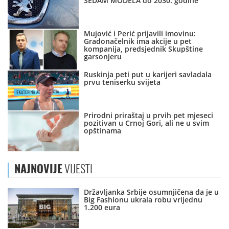
SEDAM MODELA do 2030. godine
Mujović i Perić prijavili imovinu:
Gradonačelnik ima akcije u pet
kompanija, predsjednik Skupštine
garsonjeru
Ruskinja peti put u karijeri savladala
prvu teniserku svijeta
Prirodni priraštaj u prvih pet mjeseci
pozitivan u Crnoj Gori, ali ne u svim
opštinama
NAJNOVIJE
VIJESTI
Državljanka Srbije osumnjičena da je u
Big Fashionu ukrala robu vrijednu
1.200 eura