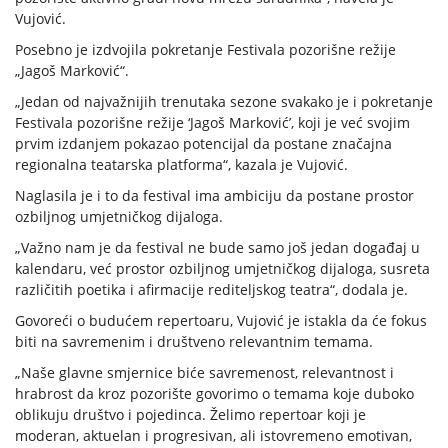
Vujović.
Posebno je izdvojila pokretanje Festivala pozorišne režije
„Jagoš Marković“.
„Jedan od najvažnijih trenutaka sezone svakako je i pokretanje
Festivala pozorišne režije ‘Jagoš Marković’, koji je već svojim
prvim izdanjem pokazao potencijal da postane značajna
regionalna teatarska platforma“, kazala je Vujović.
Naglasila je i to da festival ima ambiciju da postane prostor
ozbiljnog umjetničkog dijaloga.
„Važno nam je da festival ne bude samo još jedan događaj u
kalendaru, već prostor ozbiljnog umjetničkog dijaloga, susreta
različitih poetika i afirmacije rediteljskog teatra“, dodala je.
Govoreći o budućem repertoaru, Vujović je istakla da će fokus
biti na savremenim i društveno relevantnim temama.
„Naše glavne smjernice biće savremenost, relevantnost i
hrabrost da kroz pozorište govorimo o temama koje duboko
oblikuju društvo i pojedinca. Želimo repertoar koji je
moderan, aktuelan i progresivan, ali istovremeno emotivan,