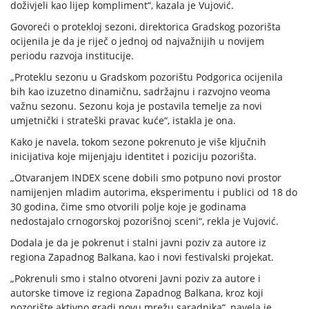
doživjeli kao lijep kompliment“, kazala je Vujović.
Govoreći o protekloj sezoni, direktorica Gradskog pozorišta
ocijenila je da je riječ o jednoj od najvažnijih u novijem
periodu razvoja institucije.
„Proteklu sezonu u Gradskom pozorištu Podgorica ocijenila
bih kao izuzetno dinamičnu, sadržajnu i razvojno veoma
važnu sezonu. Sezonu koja je postavila temelje za novi
umjetnički i strateški pravac kuće“, istakla je ona.
Kako je navela, tokom sezone pokrenuto je više ključnih
inicijativa koje mijenjaju identitet i poziciju pozorišta.
„Otvaranjem INDEX scene dobili smo potpuno novi prostor
namijenjen mladim autorima, eksperimentu i publici od 18 do
30 godina, čime smo otvorili polje koje je godinama
nedostajalo crnogorskoj pozorišnoj sceni“, rekla je Vujović.
Dodala je da je pokrenut i stalni javni poziv za autore iz
regiona Zapadnog Balkana, kao i novi festivalski projekat.
„Pokrenuli smo i stalno otvoreni Javni poziv za autore i
autorske timove iz regiona Zapadnog Balkana, kroz koji
pozorište aktivno gradi novu mrežu saradnika“, navela je