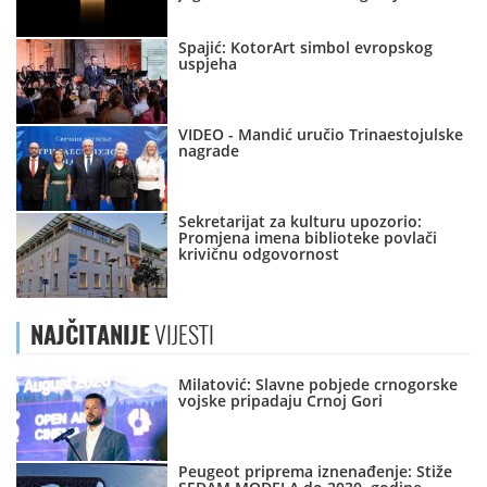
Spajić: KotorArt simbol evropskog
uspjeha
VIDEO - Mandić uručio Trinaestojulske
nagrade
Sekretarijat za kulturu upozorio:
Promjena imena biblioteke povlači
krivičnu odgovornost
NAJČITANIJE
VIJESTI
Milatović: Slavne pobjede crnogorske
vojske pripadaju Crnoj Gori
Peugeot priprema iznenađenje: Stiže