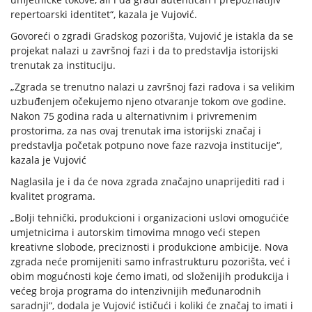
repertoarski identitet“, kazala je Vujović.
Govoreći o zgradi Gradskog pozorišta, Vujović je istakla da se
projekat nalazi u završnoj fazi i da to predstavlja istorijski
trenutak za instituciju.
„Zgrada se trenutno nalazi u završnoj fazi radova i sa velikim
uzbuđenjem očekujemo njeno otvaranje tokom ove godine.
Nakon 75 godina rada u alternativnim i privremenim
prostorima, za nas ovaj trenutak ima istorijski značaj i
predstavlja početak potpuno nove faze razvoja institucije“,
kazala je Vujović
Naglasila je i da će nova zgrada značajno unaprijediti rad i
kvalitet programa.
„Bolji tehnički, produkcioni i organizacioni uslovi omogućiće
umjetnicima i autorskim timovima mnogo veći stepen
kreativne slobode, preciznosti i produkcione ambicije. Nova
zgrada neće promijeniti samo infrastrukturu pozorišta, već i
obim mogućnosti koje ćemo imati, od složenijih produkcija i
većeg broja programa do intenzivnijih međunarodnih
saradnji“, dodala je Vujović ističući i koliki će značaj to imati i