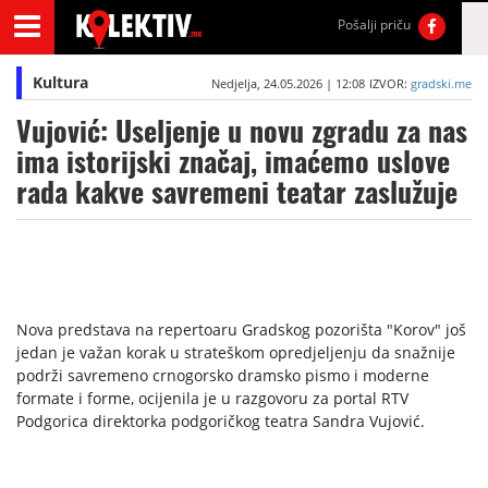
Pošalji priču
Kultura
Nedjelja, 24.05.2026 | 12:08
IZVOR:
gradski.me
Vujović: Useljenje u novu zgradu za nas
ima istorijski značaj, imaćemo uslove
rada kakve savremeni teatar zaslužuje
Nova predstava na repertoaru Gradskog pozorišta "Korov" još
jedan je važan korak u strateškom opredjeljenju da snažnije
podrži savremeno crnogorsko dramsko pismo i moderne
formate i forme, ocijenila je u razgovoru za portal RTV
Podgorica direktorka podgoričkog teatra Sandra Vujović.