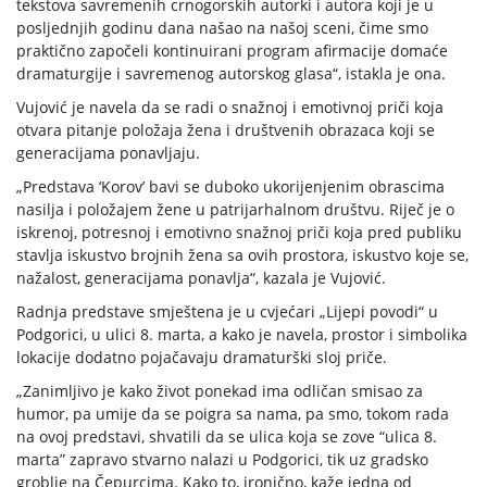
tekstova savremenih crnogorskih autorki i autora koji je u
posljednjih godinu dana našao na našoj sceni, čime smo
praktično započeli kontinuirani program afirmacije domaće
dramaturgije i savremenog autorskog glasa“, istakla je ona.
Vujović je navela da se radi o snažnoj i emotivnoj priči koja
otvara pitanje položaja žena i društvenih obrazaca koji se
generacijama ponavljaju.
„Predstava ‘Korov’ bavi se duboko ukorijenjenim obrascima
nasilja i položajem žene u patrijarhalnom društvu. Riječ je o
iskrenoj, potresnoj i emotivno snažnoj priči koja pred publiku
stavlja iskustvo brojnih žena sa ovih prostora, iskustvo koje se,
nažalost, generacijama ponavlja“, kazala je Vujović.
Radnja predstave smještena je u cvjećari „Lijepi povodi“ u
Podgorici, u ulici 8. marta, a kako je navela, prostor i simbolika
lokacije dodatno pojačavaju dramaturški sloj priče.
„Zanimljivo je kako život ponekad ima odličan smisao za
humor, pa umije da se poigra sa nama, pa smo, tokom rada
na ovoj predstavi, shvatili da se ulica koja se zove “ulica 8.
marta” zapravo stvarno nalazi u Podgorici, tik uz gradsko
groblje na Čepurcima. Kako to, ironično, kaže jedna od