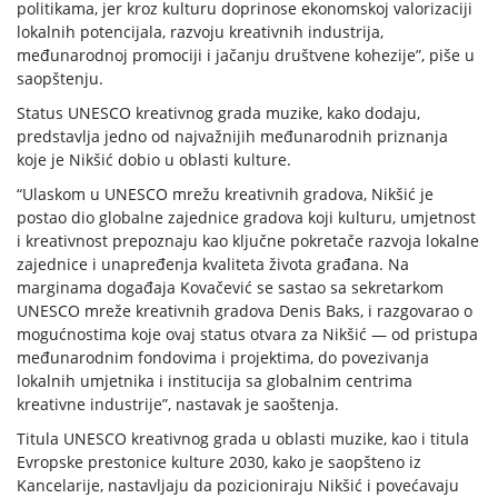
politikama, jer kroz kulturu doprinose ekonomskoj valorizaciji
lokalnih potencijala, razvoju kreativnih industrija,
međunarodnoj promociji i jačanju društvene kohezije”, piše u
saopštenju.
Status UNESCO kreativnog grada muzike, kako dodaju,
predstavlja jedno od najvažnijih međunarodnih priznanja
koje je Nikšić dobio u oblasti kulture.
“Ulaskom u UNESCO mrežu kreativnih gradova, Nikšić je
postao dio globalne zajednice gradova koji kulturu, umjetnost
i kreativnost prepoznaju kao ključne pokretače razvoja lokalne
zajednice i unapređenja kvaliteta života građana. Na
marginama događaja Kovačević se sastao sa sekretarkom
UNESCO mreže kreativnih gradova Denis Baks, i razgovarao o
mogućnostima koje ovaj status otvara za Nikšić — od pristupa
međunarodnim fondovima i projektima, do povezivanja
lokalnih umjetnika i institucija sa globalnim centrima
kreativne industrije”, nastavak je saoštenja.
Titula UNESCO kreativnog grada u oblasti muzike, kao i titula
Evropske prestonice kulture 2030, kako je saopšteno iz
Kancelarije, nastavljaju da pozicioniraju Nikšić i povećavaju