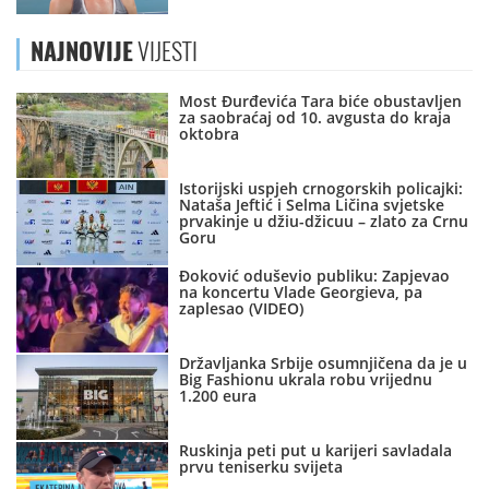
NAJNOVIJE
VIJESTI
Most Đurđevića Tara biće obustavljen
za saobraćaj od 10. avgusta do kraja
oktobra
Istorijski uspjeh crnogorskih policajki:
Nataša Jeftić i Selma Ličina svjetske
prvakinje u džiu-džicuu – zlato za Crnu
Goru
Đoković oduševio publiku: Zapjevao
na koncertu Vlade Georgieva, pa
zaplesao (VIDEO)
Državljanka Srbije osumnjičena da je u
Big Fashionu ukrala robu vrijednu
1.200 eura
Ruskinja peti put u karijeri savladala
prvu teniserku svijeta