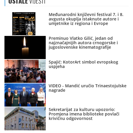
OSTALE
VIJESTI
Međunarodni književni festival 7. i 8.
avgusta okuplja istaknute autore i
umjetnike iz regiona i Evrope
Preminuo Vlatko Gilić, jedan od
najznačajnijih autora crnogorske i
jugoslovenske kinematografije
Spajić: KotorArt simbol evropskog
uspjeha
VIDEO - Mandić uručio Trinaestojulske
nagrade
Sekretarijat za kulturu upozorio:
Promjena imena biblioteke povlači
krivičnu odgovornost