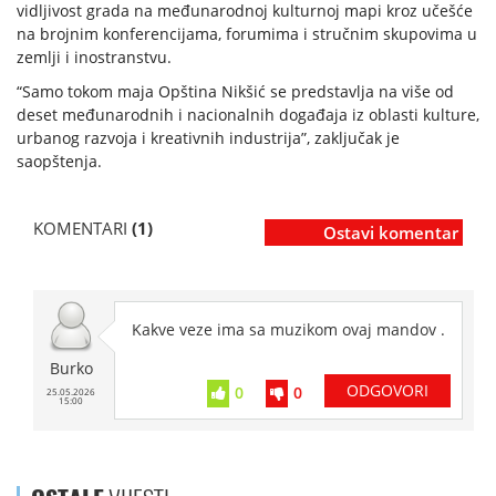
vidljivost grada na međunarodnoj kulturnoj mapi kroz učešće
na brojnim konferencijama, forumima i stručnim skupovima u
zemlji i inostranstvu.
“Samo tokom maja Opština Nikšić se predstavlja na više od
deset međunarodnih i nacionalnih događaja iz oblasti kulture,
urbanog razvoja i kreativnih industrija”, zaključak je
saopštenja.
KOMENTARI
(1)
Ostavi komentar
Kakve veze ima sa muzikom ovaj mandov .
Burko
ODGOVORI
0
0
25.05.2026
15:00