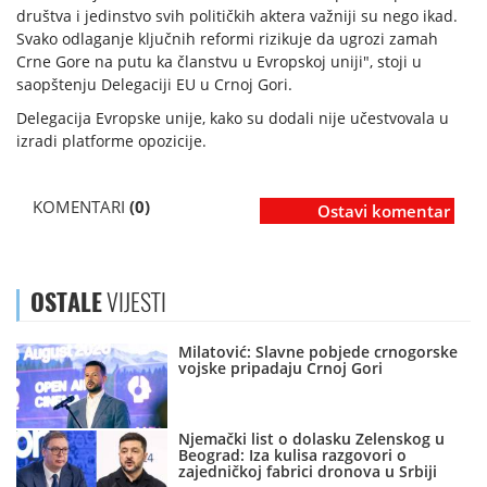
društva i jedinstvo svih političkih aktera važniji su nego ikad.
Svako odlaganje ključnih reformi rizikuje da ugrozi zamah
Crne Gore na putu ka članstvu u Evropskoj uniji", stoji u
saopštenju Delegaciji EU u Crnoj Gori.
Delegacija Evropske unije, kako su dodali nije učestvovala u
izradi platforme opozicije.
KOMENTARI
(0)
Ostavi komentar
OSTALE
VIJESTI
Milatović: Slavne pobjede crnogorske
vojske pripadaju Crnoj Gori
Njemački list o dolasku Zelenskog u
Beograd: Iza kulisa razgovori o
zajedničkoj fabrici dronova u Srbiji