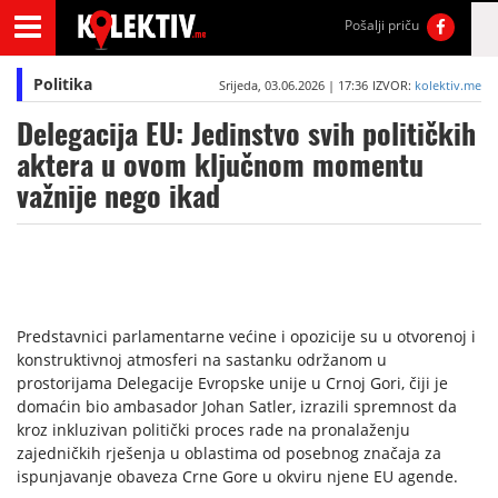
Pošalji priču
Politika
Srijeda, 03.06.2026 | 17:36
IZVOR:
kolektiv.me
Delegacija EU: Jedinstvo svih političkih
aktera u ovom ključnom momentu
važnije nego ikad
Predstavnici parlamentarne većine i opozicije su u otvorenoj i
konstruktivnoj atmosferi na sastanku održanom u
prostorijama Delegacije Evropske unije u Crnoj Gori, čiji je
domaćin bio ambasador Johan Satler, izrazili spremnost da
kroz inkluzivan politički proces rade na pronalaženju
zajedničkih rješenja u oblastima od posebnog značaja za
ispunjavanje obaveza Crne Gore u okviru njene EU agende.