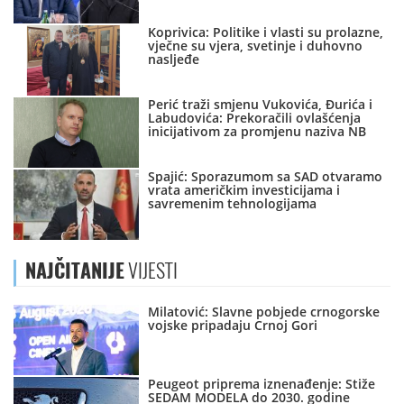
Koprivica: Politike i vlasti su prolazne,
vječne su vjera, svetinje i duhovno
nasljeđe
Perić traži smjenu Vukovića, Đurića i
Labudovića: Prekoračili ovlašćenja
inicijativom za promjenu naziva NB
Spajić: Sporazumom sa SAD otvaramo
vrata američkim investicijama i
savremenim tehnologijama
NAJČITANIJE
VIJESTI
Milatović: Slavne pobjede crnogorske
vojske pripadaju Crnoj Gori
Peugeot priprema iznenađenje: Stiže
SEDAM MODELA do 2030. godine