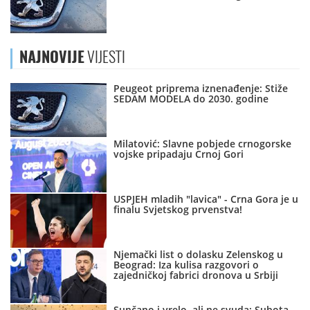
NAJNOVIJE
VIJESTI
Peugeot priprema iznenađenje: Stiže
SEDAM MODELA do 2030. godine
Milatović: Slavne pobjede crnogorske
vojske pripadaju Crnoj Gori
USPJEH mladih "lavica" - Crna Gora je u
finalu Svjetskog prvenstva!
Njemački list o dolasku Zelenskog u
Beograd: Iza kulisa razgovori o
zajedničkoj fabrici dronova u Srbiji
Sunčano i vrelo, ali ne svuda: Subota