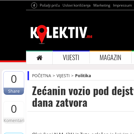
Pošalji priču
Uslovi korišćenja
Marketing
Impressum
VIJESTI
MAGAZIN
0
POČETNA
VIJESTI
Politika
Zećanin vozio pod dejs
Share
dana zatvora
0
Komentari