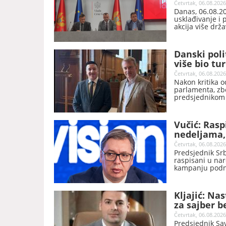
Četvrtak, 06.08.2026
Danas, 06.08.20
usklađivanje i 
akcija više drž
prometa robe b
ministra bez po
Danski poli
više bio tu
ću biti vodi
Četvrtak, 06.08.2026
Nakon kritika o
parlamenta, zb
predsjednikom 
predsjednik Da
će ubuduće pažl
Vučić: Rasp
nedeljama,
Četvrtak, 06.08.2026
Predsjednik Srb
raspisani u nar
kampanju podni
Kljajić: Na
za sajber b
Četvrtak, 06.08.2026
Predsjednik Sav