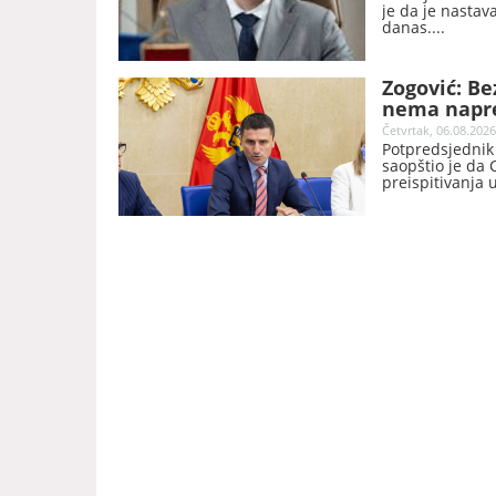
je da je nastav
danas.
Zogović: Be
nema napre
Četvrtak, 06.08.2026
Potpredsjednik
saopštio je da
preispitivanja 
oduzimanja neza
takvog epiloga 