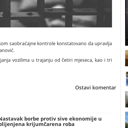
likom saobraćajne kontrole konstatovano da upravlja
anović.
nja vozilima u trajanju od četiri mjeseca, kao i tri
Ostavi komentar
Nastavak borbe protiv sive ekonomije u
plijenjena krijumčarena roba