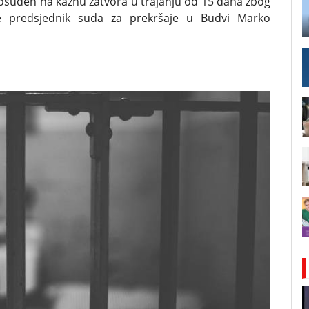
 i osuđen na kaznu zatvora u trajanju od 15 dana zbog
e predsjednik suda za prekršaje u Budvi Marko