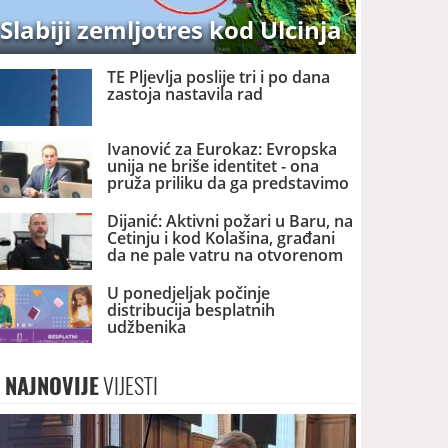
Slabiji zemljotres kod Ulcinja
TE Pljevlja poslije tri i po dana
zastoja nastavila rad
Ivanović za Eurokaz: Evropska
unija ne briše identitet - ona
pruža priliku da ga predstavimo
Evropi i svijetu
Dijanić: Aktivni požari u Baru, na
Cetinju i kod Kolašina, građani
da ne pale vatru na otvorenom
U ponedjeljak počinje
distribucija besplatnih
udžbenika
NAJNOVIJE
VIJESTI