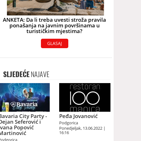
ANKETA: Da li treba uvesti stroža pravila
ponašanja na javnim površinama u
turističkim mjestima?
GLASAJ
SLJEDEĆE
NAJAVE
Bavaria City Party -
Peđa Jovanović
Dejan Seferović i
Podgorica
Ivana Popović
Ponedjeljak, 13.06.2022 |
Martinović
16:16
Podgorica