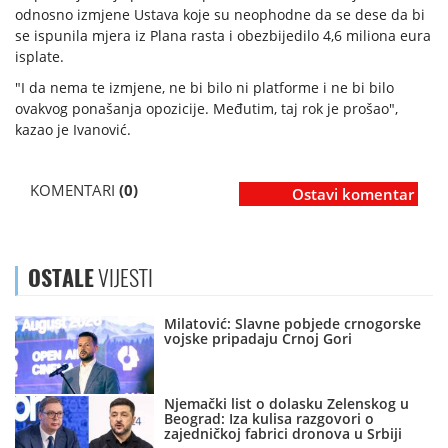
odnosno izmjene Ustava koje su neophodne da se dese da bi
se ispunila mjera iz Plana rasta i obezbijedilo 4,6 miliona eura
isplate.
"I da nema te izmjene, ne bi bilo ni platforme i ne bi bilo
ovakvog ponašanja opozicije. Međutim, taj rok je prošao",
kazao je Ivanović.
KOMENTARI
(0)
Ostavi komentar
OSTALE
VIJESTI
Milatović: Slavne pobjede crnogorske
vojske pripadaju Crnoj Gori
Njemački list o dolasku Zelenskog u
Beograd: Iza kulisa razgovori o
zajedničkoj fabrici dronova u Srbiji