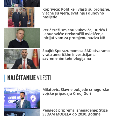
Koprivica: Politike i vlasti su prolazne,
vječne su vjera, svetinje i duhovno
nasljeđe
Perić traži smjenu Vukovića, Đurića i
Labudovića: Prekoračili ovlašćenja
inicijativom za promjenu naziva NB
Spajić: Sporazumom sa SAD otvaramo
vrata američkim investicijama i
savremenim tehnologijama
NAJČITANIJE
VIJESTI
Milatović: Slavne pobjede crnogorske
vojske pripadaju Crnoj Gori
Peugeot priprema iznenađenje: Stiže
SEDAM MODELA do 2030. godine