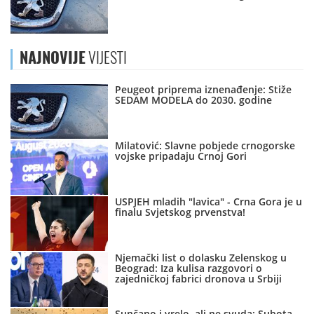
NAJNOVIJE
VIJESTI
Peugeot priprema iznenađenje: Stiže
SEDAM MODELA do 2030. godine
Milatović: Slavne pobjede crnogorske
vojske pripadaju Crnoj Gori
USPJEH mladih "lavica" - Crna Gora je u
finalu Svjetskog prvenstva!
Njemački list o dolasku Zelenskog u
Beograd: Iza kulisa razgovori o
zajedničkoj fabrici dronova u Srbiji
Sunčano i vrelo, ali ne svuda: Subota