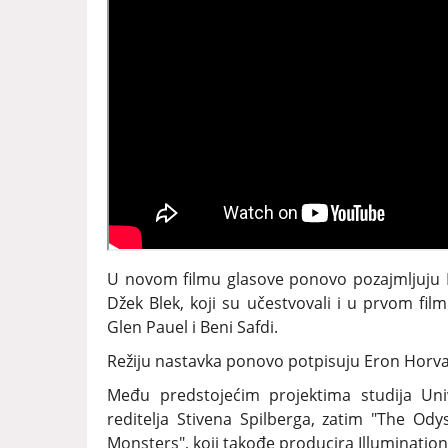
U novom filmu glasove ponovo pozajmljuju Kris
Džek Blek, koji su učestvovali i u prvom f
Glen Pauel i Beni Safdi.
Režiju nastavka ponovo potpisuju Eron Horvat 
Među predstojećim projektima studija Univ
reditelja Stivena Spilberga, zatim "The Ody
Monsters", koji takođe producira Illumination