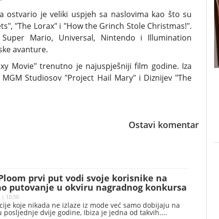
a ostvario je veliki uspjeh sa naslovima kao što su
ets", "The Lorax" i "How the Grinch Stole Christmas!".
 Super Mario, Universal, Nintendo i Illumination
mske avanture.
y Movie" trenutno je najuspješniji film godine. Iza
 MGM Studiosov "Project Hail Mary" i Diznijev "The
Ostavi komentar
 Ploom prvi put vodi svoje korisnike na
o putovanje u okviru nagradnog konkursa
 | 10:50
cije koje nikada ne izlaze iz mode već samo dobijaju na
u posljednje dvije godine, Ibiza je jedna od takvih.