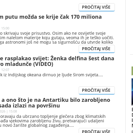
m putu možda se krije čak 170 miliona
 15:00
o skrivaju svoje prisustvo. Osim ako ne osvijetle svoje
kim naletom materije koju gutaju, veoma ih je teško uočiti.
ga astronomi još ne mogu sa sigurnošću da utvrde koliko
crnih rupa zvjezdane mase nalazi u našoj galaksiji.
 je rasplakao svijet: Ženka delfina šest dana
vo mladunče (VIDEO)
 12:07
 iz Indijskog okeana dirnuo je ljude širom svijeta.
, a ono što je na Antartiku bilo zarobljeno
ada izlazi na površinu
026 | 15:08
zoravaju da ubrzano topljenje glečera zbog klimatskih
đa vjekovima zarobljenu živu, pretvarajući udaljeni
u novo žarište globalnog zagađenja.