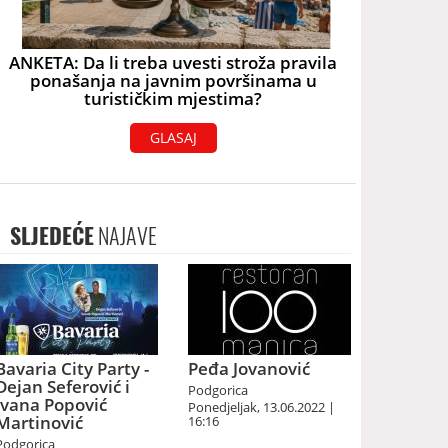
ANKETA: Da li treba uvesti stroža pravila
ponašanja na javnim površinama u
turističkim mjestima?
GLASAJ
SLJEDEĆE
NAJAVE
Bavaria City Party -
Peđa Jovanović
Dejan Seferović i
Podgorica
Ivana Popović
Ponedjeljak, 13.06.2022 |
Martinović
16:16
Podgorica