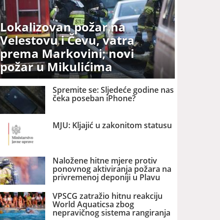
Lokalizovan požar na
Velestovu i Čevu, vatra
prema Markovini; novi
požar u Mikulićima
Spremite se: Sljedeće godine nas
čeka poseban iPhone?
MJU: Kljajić u zakonitom statusu
Naložene hitne mjere protiv
ponovnog aktiviranja požara na
privremenoj deponiji u Plavu
VPSCG zatražio hitnu reakciju
World Aquaticsa zbog
nepravičnog sistema rangiranja