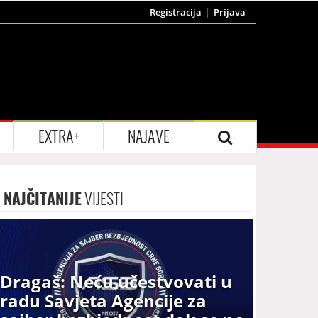
Registracija
Prijava
EXTRA+
NAJAVE
NAJČITANIJE
VIJESTI
Dragaš: Neću učestvovati u
radu Savjeta Agencije za