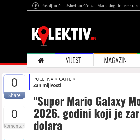
Pošalji priču
Uslovi korišćenja
Marketing
Impressum
VIJESTI
MAGAZIN
0
POČETNA
CAFFE
Zanimljivosti
Share
"Super Mario Galaxy Mov
2026. godini koji je zar
0
dolara
Komentari