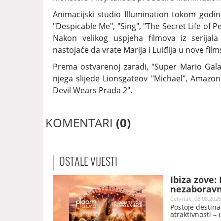
Animacijski studio Illumination tokom godin
"Despicable Me", "Sing", "The Secret Life of P
Nakon velikog uspjeha filmova iz serijala
nastojaće da vrate Marija i Luiđija u nove fil
Prema ostvarenoj zaradi, "Super Mario Galax
njega slijede Lionsgateov "Michael", Amazon
Devil Wears Prada 2".
KOMENTARI
(0)
OSTALE
VIJESTI
Ibiza zove:
nezaboravn
Četvrtak, 06.08.2026
Postoje destina
atraktivnosti – 