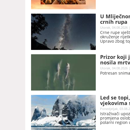
U Mliječno
crnih rupa
Utorak, 04.08.2026 |
Crne rupe vješt
okruženje rijet
Upravo zbog to
se nevidljivih 
Prizor koji
nosila mrt
Utorak, 04.08.2026 |
Potresan snimak
Led se topi
vjekovima s
Ponedjeljak, 03.08.2
Istraživači upo
promjena osloba
polarni region 