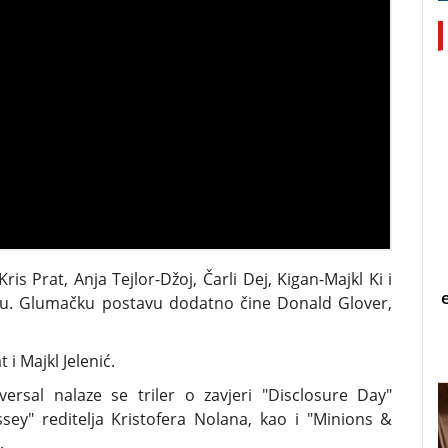
 Prat, Anja Tejlor-Džoj, Čarli Dej, Kigan-Majkl Ki i
ilmu. Glumačku postavu dodatno čine Donald Glover,
i Majkl Jelenić.
ersal nalaze se triler o zavjeri "Disclosure Day"
ssey" reditelja Kristofera Nolana, kao i "Minions &
.