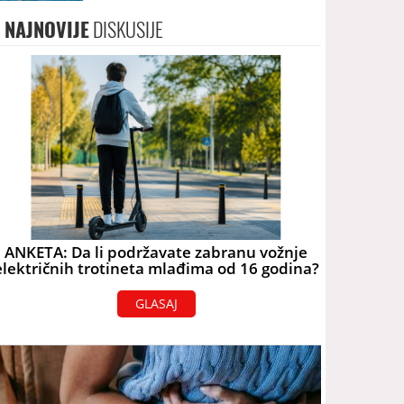
na U16 Svjetskom prvenstvu
NAJNOVIJE
DISKUSIJE
ANKETA: Da li podržavate zabranu vožnje
električnih trotineta mlađima od 16 godina?
GLASAJ