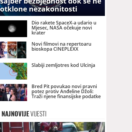
sajber bezbjednost dok se ne
otklone nezakonitosti
Dio rakete SpaceX-a udario u
Mjesec, NASA očekuje novi
krater
Novi filmovi na repertoaru
bioskopa CINEPLEXX
Slabiji zemljotres kod Ulcinja
Bred Pit povukao novi pravni
potez protiv Anđeline Džoli:
Traži njene finansijske podatke
NAJNOVIJE
VIJESTI