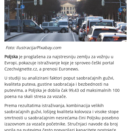
Foto: Ilustracija/Pixabay.com
Poljska
je proglašena za najstresniju zemlju za vožnju u
Evropi, pokazuje istraživanje koje je sproveo češki portal
Czechvignette.cz, a prenosi Euronews.
U studiji su analizirani faktori poput saobraćajnih gužvi,
kvaliteta puteva, gustine saobraćaja i bezbednosti na
putevima, a Poljska je dobila čak 99,43 od maksimalnih 100
poena na skali stresa za vozače.
Prema rezultatima istraživanja, kombinacija velikih
saobraćajnih gužvi, lošijeg kvaliteta kolovoza i visoke stope
smrtnosti u saobraćajnim nesrećama čini Poljsku posebno
izazovnom za vozače početnike. Stručnjaci navode da broj
vozila na putevima često prevazilazi kapacitete postojeće