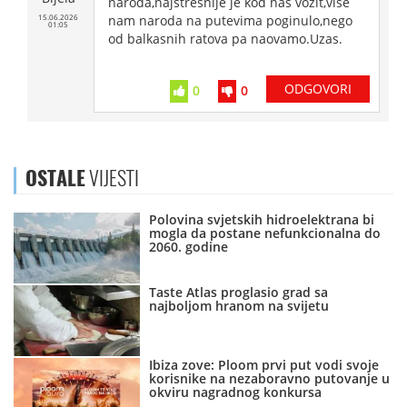
naroda,najstresnije je kod nas vozit,vise
15.06.2026
nam naroda na putevima poginulo,nego
01:05
od balkasnih ratova pa naovamo.Uzas.
ODGOVORI
0
0
OSTALE
VIJESTI
Polovina svjetskih hidroelektrana bi
mogla da postane nefunkcionalna do
2060. godine
Taste Atlas proglasio grad sa
najboljom hranom na svijetu
Ibiza zove: Ploom prvi put vodi svoje
korisnike na nezaboravno putovanje u
okviru nagradnog konkursa