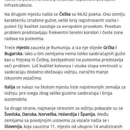
infrastrukture.
Na drugom mjestu našla se
Češka
sa 94,92 poena. Ovu zemlju
karakterišu izražene gužve, veliki broj registrovanih vozila i
putevi čiji kvalitet zaostaje za evropskim prosekom. Poseban
problem predstavljaju frekventni teretni koridori i česte zone
radova na putevima.
Treće
mjesto
zauzela je Rumunija, a iza nje slijede
Grčka i
Bugarska.
Iako u tim zemljama nema toliko saobraćajnih gužvi
kao u Poljskoj ili Češkoj, bezbjednost na putevima predstavlja
veći problem. Loš kvalitet kolovoza i visoka stopa smrtnosti u
saobraćaju dodatno otežavaju vožnju, naročito manje
iskusnim vozačima.
Italija
se nalazi na šestom mjestu liste najstresnijih zemalja za
vožnju, pre svega zbog velike gustine saobraćaja i broja
automobila.
Sa druge strane, najmanje stresnim za vožnju pokazale su se
Švedska, Danska, Norveška, Holandija i Španija.
Među
zemljama sa povoljnijim uslovima za vozače našla se i
Slovenija
, koja zauzima 11. mjesto od ukupno 14 analiziranih