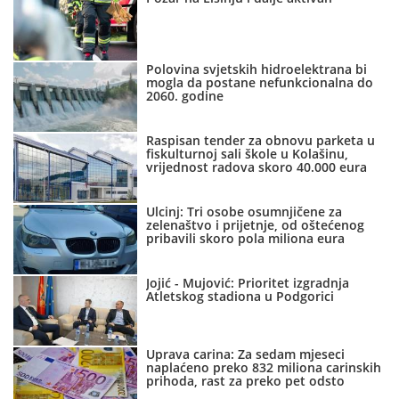
Polovina svjetskih hidroelektrana bi
mogla da postane nefunkcionalna do
2060. godine
Raspisan tender za obnovu parketa u
fiskulturnoj sali škole u Kolašinu,
vrijednost radova skoro 40.000 eura
Ulcinj: Tri osobe osumnjičene za
zelenaštvo i prijetnje, od oštećenog
pribavili skoro pola miliona eura
Jojić - Mujović: Prioritet izgradnja
Atletskog stadiona u Podgorici
Uprava carina: Za sedam mjeseci
naplaćeno preko 832 miliona carinskih
prihoda, rast za preko pet odsto