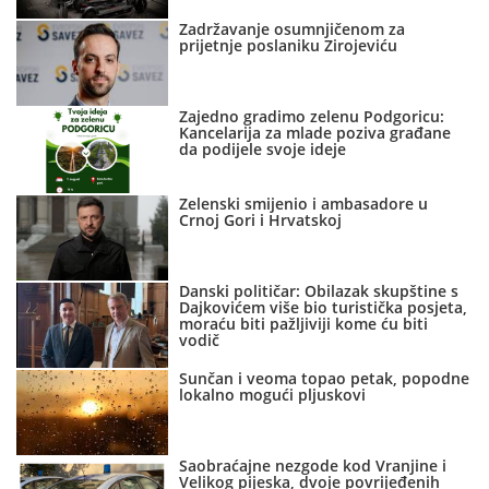
Zadržavanje osumnjičenom za
prijetnje poslaniku Zirojeviću
Zajedno gradimo zelenu Podgoricu:
Kancelarija za mlade poziva građane
da podijele svoje ideje
Zelenski smijenio i ambasadore u
Crnoj Gori i Hrvatskoj
Danski političar: Obilazak skupštine s
Dajkovićem više bio turistička posjeta,
moraću biti pažljiviji kome ću biti
vodič
Sunčan i veoma topao petak, popodne
lokalno mogući pljuskovi
Saobraćajne nezgode kod Vranjine i
Velikog pijeska, dvoje povrijeđenih