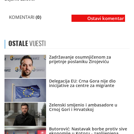
KOMENTARI
(0)
Ostavi komentar
OSTALE
VIJESTI
Zadržavanje osumnjičenom za
prijetnje poslaniku Zirojeviću
Delegacija EU: Crna Gora nije dio
inicijative za centre za migrante
Zelenski smijenio i ambasadore u
Crnoj Gori i Hrvatskoj
Butorović: Nastavak borbe protiv sive
ekonomije u Kotoru - zaplijenjena