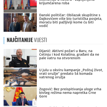
krijumčarena roba
Danski političar: Obilazak skupštine s
Dajkovićem više bio turistička posjeta,
moraću biti pažljiviji kome ću biti
vodič
NAJČITANIJE
VIJESTI
Dijanić: Aktivni požari u Baru, na
Cetinju i kod Kolašina, građani da ne
pale vatru na otvorenom
U julu u okviru kampanje „Poštuj život,
vrati oružje“ predato 54 komada
vatrenog oružja
Zogović: Bez preispitivanja uloge vrha
bivšeg režima nema napretka Crne
Gore