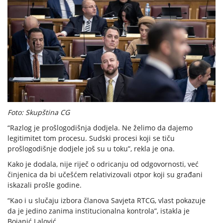
Foto: Skupština CG
“Razlog je prošlogodišnja dodjela. Ne želimo da dajemo
legitimitet tom procesu. Sudski procesi koji se tiču
prošlogodišnje dodjele još su u toku”, rekla je ona.
Kako je dodala, nije riječ o odricanju od odgovornosti, već
činjenica da bi učešćem relativizovali otpor koji su građani
iskazali prošle godine.
“Kao i u slučaju izbora članova Savjeta RTCG, vlast pokazuje
da je jedino zanima institucionalna kontrola”, istakla je
Bojanić Lalović.