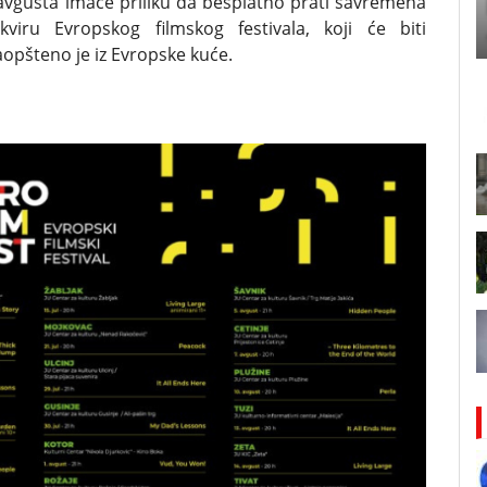
avgusta imaće priliku da besplatno prati savremena
viru Evropskog filmskog festivala, koji će biti
aopšteno je iz Evropske kuće.