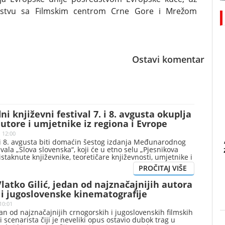
rstvu sa Filmskim centrom Crne Gore i Mrežom
Ostavi komentar
 književni festival 7. i 8. avgusta okuplja
utore i umjetnike iz regiona i Evrope
| 12:00
 i 8. avgusta biti domaćin šestog izdanja Međunarodnog
vala „Slova slovenska“, koji će u etno selu „Pjesnikova
istaknute književnike, teoretičare književnosti, umjetnike i
e Gore, regiona i Evrope.
atko Gilić, jedan od najznačajnijih autora
 i jugoslovenske kinematografije
10:01
edan od najznačajnijih crnogorskih i jugoslovenskih filmskih
 i scenarista čiji je neveliki opus ostavio dubok trag u