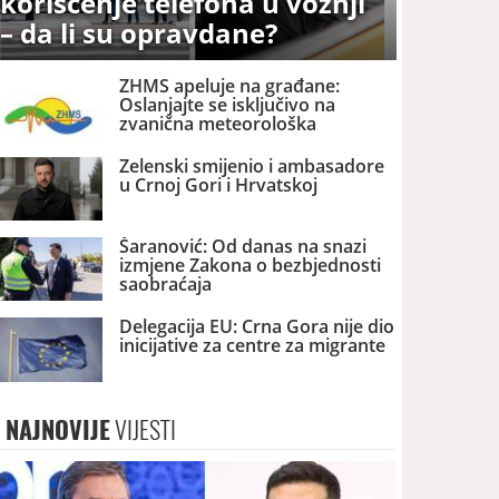
korišćenje telefona u vožnji
– da li su opravdane?
ZHMS apeluje na građane:
Oslanjajte se isključivo na
zvanična meteorološka
upozorenja
Zelenski smijenio i ambasadore
u Crnoj Gori i Hrvatskoj
Šaranović: Od danas na snazi
izmjene Zakona o bezbjednosti
saobraćaja
Delegacija EU: Crna Gora nije dio
inicijative za centre za migrante
NAJNOVIJE
VIJESTI