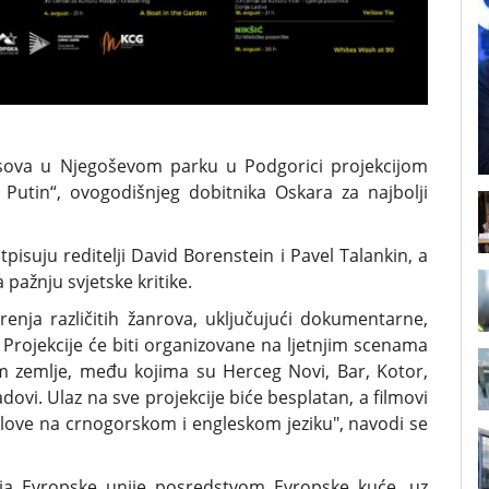
časova u Njegoševom parku u Podgorici projekcijom
utin“, ovogodišnjeg dobitnika Oskara za najbolji
pisuju reditelji David Borenstein i Pavel Talankin, a
 pažnju svjetske kritike.
enja različitih žanrova, uključujući dokumentarne,
 Projekcije će biti organizovane na ljetnjim scenama
 zemlje, među kojima su Herceg Novi, Bar, Kotor,
gradovi. Ulaz na sve projekcije biće besplatan, a filmovi
titlove na crnogorskom i engleskom jeziku", navodi se
acija Evropske unije posredstvom Evropske kuće, uz