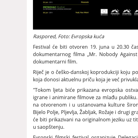
Raspored, Foto: Evropska kuća
Festival će biti otvoren 19. juna u 20.30 
dokumentarnog filma „Mr. Nobody Against P
dokumentarni film.
Riječ je o češko-danskoj koprodukciji koju pot
koja donosi aktuelnu priču koja je već privukla
"Tokom ljeta biće prikazana evropska ostvar
igrane i animirane filmove za mlađu publiku.
na otvorenom i u ustanovama kulture širom
Bijelo Polje, Pljevlja, Žabljak, Rožaje i drugi 
će biti prikazivani na originalnom jeziku uz 
u saopštenju.
Evropski filmski festival organizuje Deleg