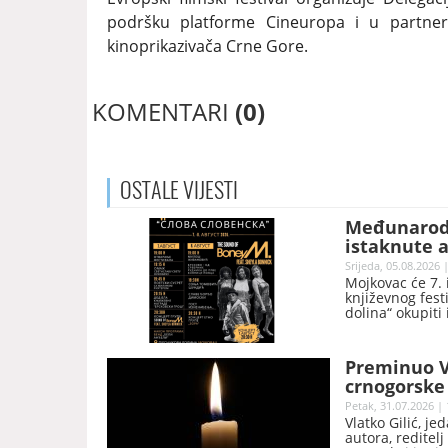
podršku platforme Cineuropa i u partne
kinoprikazivača Crne Gore.
KOMENTARI
(0)
OSTALE
VIJESTI
Međunarodni
istaknute a
Srijeda, 05.08.2026 
Mojkovac će 7.
književnog festi
dolina“ okupiti 
muzičare iz Crn
Preminuo Vl
crnogorske
Petak, 31.07.2026 | 
Vlatko Gilić, j
autora, reditelj