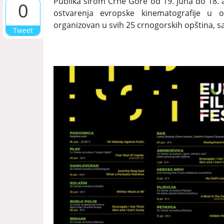
Publika širom Crne Gore od 19. juna do 18. 
0
ostvarenja evropske kinematografije u ok
organizovan u svih 25 crnogorskih opština, s
Tweet