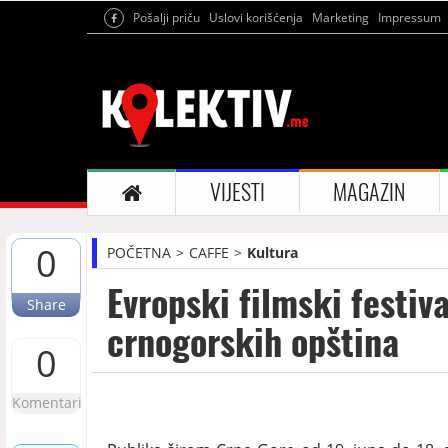
Pošalji priču
Uslovi korišćenja
Marketing
Impressum
VIJESTI
MAGAZIN
0
POČETNA
CAFFE
Kultura
Evropski filmski festiva
Share
crnogorskih opština
0
Komentari