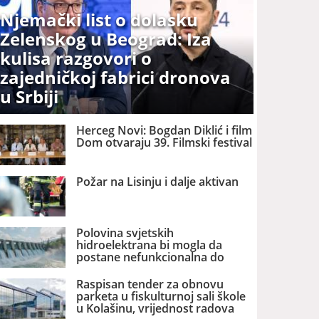
Njemački list o dolasku
Zelenskog u Beograd: Iza
kulisa razgovori o
zajedničkoj fabrici dronova
u Srbiji
Herceg Novi: Bogdan Diklić i film
Dom otvaraju 39. Filmski festival
Požar na Lisinju i dalje aktivan
Polovina svjetskih
hidroelektrana bi mogla da
postane nefunkcionalna do
2060. godine
Raspisan tender za obnovu
parketa u fiskulturnoj sali škole
u Kolašinu, vrijednost radova