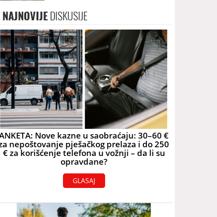
skoro 40.000 eura
NAJNOVIJE
DISKUSIJE
ANKETA: Nove kazne u saobraćaju: 30–60 €
za nepoštovanje pješačkog prelaza i do 250
€ za korišćenje telefona u vožnji – da li su
opravdane?
GLASAJ