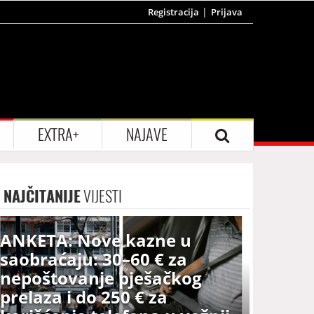
Registracija
Prijava
EXTRA+
NAJAVE
NAJČITANIJE
VIJESTI
ANKETA: Nove kazne u
saobraćaju: 30–60 € za
nepoštovanje pješačkog
prelaza i do 250 € za