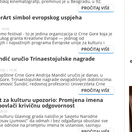
etskoj kinematografiji, preminuo je u Beogradu, u 92.
o njegovoj smrti su na svojim Fesjbuk profilima kasno sinoć
lji Sead Šabotić i Nikola Vukčević.
orArt simbol evropskog uspjeha
 14:44
mo festival - to je jedina organizacija iz Crne Gore koja je
rukog granta Kreativne Evrope — jednog od
jih i najvažnijih programa Evropske unije za kulturu i
pštio je premijer Milojko Spajić.
ndić uručio Trinaestojulske nagrade
026 | 14:36
upštine Crne Gore Andrija Mandić uručio je danas, u
 Gore, Trinaestojulske nagrade ovogodišnjim dobitnicima:
Tomović Šundić, redovnoj profesorici Univerziteta Crne
„Književna antropologija Danila Kiša“; dr Snežani
 Snežani Vuksanović, doktorkama bioloških nauka, za
ća i doprinos u oblasti botanike u 2025. godini; prof. dr
at za kulturu upozorio: Promjena imena
u, filmskom reditelju i univerzitetskom profesoru, za
povlači krivičnu odgovornost
omociju Crne Gore i recepciju filma „Obraz“ u 2025.
08:55
 kulturu Glavnog grada naložio je Savjetu Narodne
dosav Ljumović” da odmah i bez odgađanja obustavi sve
e se odnose na promjenu imena te ustanove, saznaju