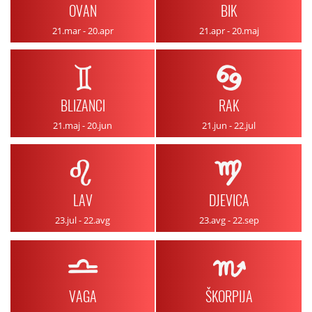
OVAN
BIK
21.mar - 20.apr
21.apr - 20.maj
BLIZANCI
RAK
21.maj - 20.jun
21.jun - 22.jul
LAV
DJEVICA
23.jul - 22.avg
23.avg - 22.sep
VAGA
ŠKORPIJA